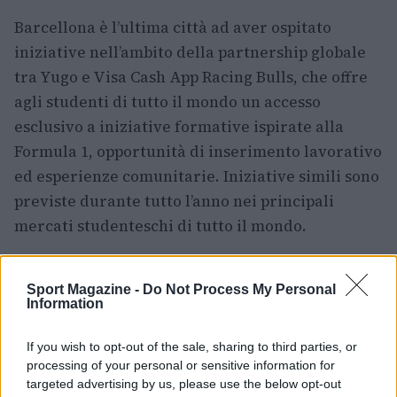
Barcellona è l’ultima città ad aver ospitato
iniziative nell’ambito della partnership globale
tra Yugo e Visa Cash App Racing Bulls, che offre
agli studenti di tutto il mondo un accesso
esclusivo a iniziative formative ispirate alla
Formula 1, opportunità di inserimento lavorativo
ed esperienze comunitarie. Iniziative simili sono
previste durante tutto l’anno nei principali
mercati studenteschi di tutto il mondo.
Sport Magazine -
Do Not Process My Personal
AUTORE
Information
Ilaria Mauri
Ilaria Mauri, bolognese, decise di seguire il
If you wish to opt-out of the sale, sharing to third parties, or
giornalismo sportivo dopo una notte al
processing of your personal or sensitive information for
Dall'Ara durante una partita decisiva: oggi
targeted advertising by us, please use the below opt-out