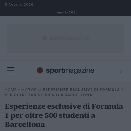
Salta al contenuto
6 Agosto 2026
6 Agosto 2026
⌕
⌕
×
HOME
»
MOTORI
»
ESPERIENZE ESCLUSIVE DI FORMULA 1
Cerca
PER OLTRE 500 STUDENTI A BARCELLONA
Esperienze esclusive di Formula
1 per oltre 500 studenti a
Barcellona