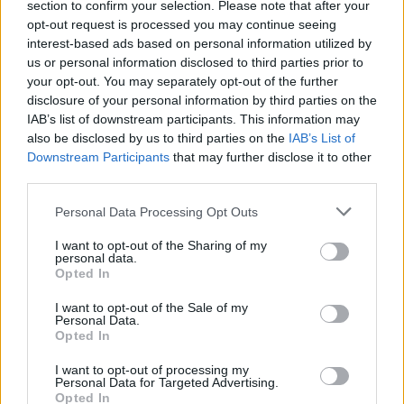
coordina le pagine di competizioni e
section to confirm your selection. Please note that after your
commenti. In redazione predilige reportage
opt-out request is processed you may continue seeing
sul campo e conserva il biglietto di quella
interest-based ads based on personal information utilized by
partita come prova della svolta.
us or personal information disclosed to third parties prior to
your opt-out. You may separately opt-out of the further
disclosure of your personal information by third parties on the
IAB’s list of downstream participants. This information may
also be disclosed by us to third parties on the
IAB’s List of
Downstream Participants
that may further disclose it to other
third parties.
Please note that this website/app uses one or more Google
Personal Data Processing Opt Outs
services and may gather and store information including but
not limited to your visit or usage behaviour. You may click to
I want to opt-out of the Sharing of my
personal data.
grant or deny consent to Google and its third-party tags to
Opted In
use your data for below specified purposes in below Google
consent section.
I want to opt-out of the Sale of my
Personal Data.
Opted In
I want to opt-out of processing my
Personal Data for Targeted Advertising.
Opted In