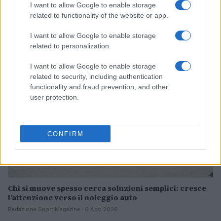
I want to allow Google to enable storage
Range extender auto: differenze con full hybrid e
related to functionality of the website or app.
plug-in
Andrea Conforti · 6 Ago 2026
I want to allow Google to enable storage
related to personalization.
MOTORI
I want to allow Google to enable storage
related to security, including authentication
functionality and fraud prevention, and other
user protection.
CONFIRM
Chi si muove spesso cerca soluzioni semplici: cresce
l’attenzione verso il noleggio auto
Redazione Sport Magazine · 6 Ago 2026