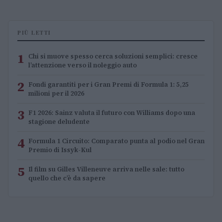
PIÙ LETTI
1
Chi si muove spesso cerca soluzioni semplici: cresce
l’attenzione verso il noleggio auto
2
Fondi garantiti per i Gran Premi di Formula 1: 5,25
milioni per il 2026
3
F1 2026: Sainz valuta il futuro con Williams dopo una
stagione deludente
4
Formula 1 Circuito: Comparato punta al podio nel Gran
Premio di Issyk-Kul
5
Il film su Gilles Villeneuve arriva nelle sale: tutto
quello che c’è da sapere