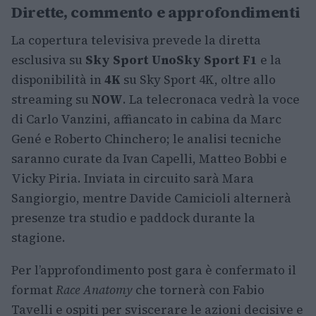
Dirette, commento e approfondimenti
La copertura televisiva prevede la diretta
esclusiva su
Sky Sport Uno
Sky Sport F1
e la
disponibilità in
4K
su Sky Sport 4K, oltre allo
streaming su
NOW
. La telecronaca vedrà la voce
di Carlo Vanzini, affiancato in cabina da Marc
Gené e Roberto Chinchero; le analisi tecniche
saranno curate da Ivan Capelli, Matteo Bobbi e
Vicky Piria. Inviata in circuito sarà Mara
Sangiorgio, mentre Davide Camicioli alternerà
presenze tra studio e paddock durante la
stagione.
Per l’approfondimento post gara è confermato il
format
Race Anatomy
che tornerà con Fabio
Tavelli e ospiti per sviscerare le azioni decisive e