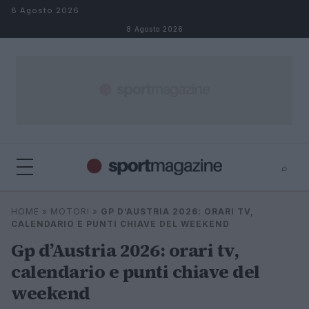
Salta al contenuto
8 Agosto 2026
8 Agosto 2026
⌕
⌕
×
HOME
»
MOTORI
»
GP D’AUSTRIA 2026: ORARI TV,
Cerca
CALENDARIO E PUNTI CHIAVE DEL WEEKEND
Gp d’Austria 2026: orari tv,
calendario e punti chiave del
weekend