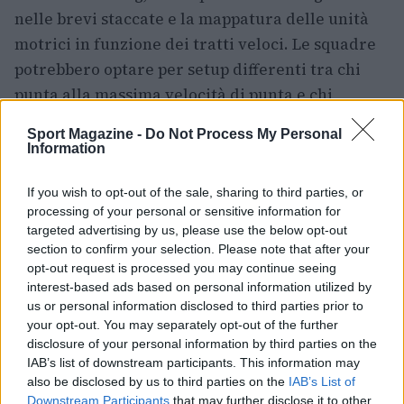
nelle brevi staccate e la mappatura delle unità
motrici in funzione dei tratti veloci. Le squadre
potrebbero optare per setup differenti tra chi
punta alla massima velocità di punta e chi
privilegia l’usura controllata delle gomme. In
Sport Magazine -
Do Not Process My Personal
pista, le strategie di pit stop e la finestra
Information
temporale per il taglio delle performance
If you wish to opt-out of the sale, sharing to third parties, or
saranno decisive.
processing of your personal or sensitive information for
targeted advertising by us, please use the below opt-out
Il weekend offre inoltre la possibilità di seguire
section to confirm your selection. Please note that after your
giovani talenti nelle categorie minori, con la
F2
e
opt-out request is processed you may continue seeing
la
F3
che spesso anticipano i piloti destinati alle
interest-based ads based on personal information utilized by
us or personal information disclosed to third parties prior to
griglie di vertice.
your opt-out. You may separately opt-out of the further
disclosure of your personal information by third parties on the
IAB’s list of downstream participants. This information may
also be disclosed by us to third parties on the
IAB’s List of
AUTORE
Downstream Participants
that may further disclose it to other