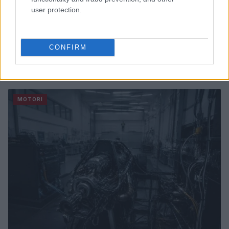
user protection.
CONFIRM
Auto in fiamme: procedura sicura, errori da evitare
ed estintore a bordo
Ilaria Mauri · 7 Ago 2026
MOTORI