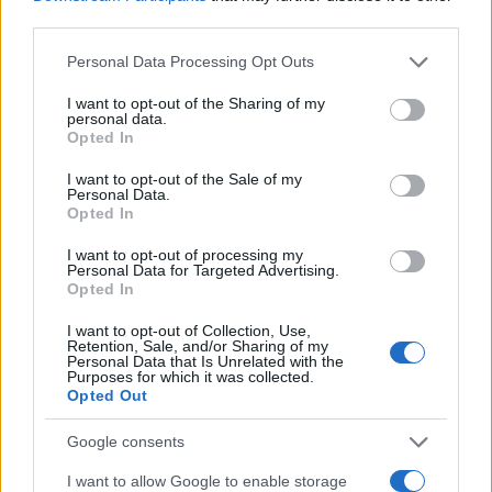
Francesca Lombardi
third parties.
Francesca Lombardi, fiorentina, prese appunti
Please note that this website/app uses one or more Google
tecnici dal primo box di un circuito toscano e
Personal Data Processing Opt Outs
services and may gather and store information including but
da allora firma approfondimenti sui motori. In
not limited to your visit or usage behaviour. You may click to
I want to opt-out of the Sharing of my
redazione sostiene un approccio metodico
personal data.
grant or deny consent to Google and its third-party tags to
alle prove su pista, cura il format 'tecnica e
Opted In
use your data for below specified purposes in below Google
cronaca' e conserva i fogli di appunti del
consent section.
debutto tecnico in autodromo.
I want to opt-out of the Sale of my
Personal Data.
Opted In
I want to opt-out of processing my
Personal Data for Targeted Advertising.
Opted In
I want to opt-out of Collection, Use,
Retention, Sale, and/or Sharing of my
Personal Data that Is Unrelated with the
Purposes for which it was collected.
Opted Out
Google consents
I want to allow Google to enable storage