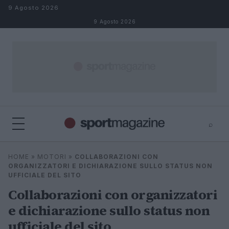
Salta al contenuto
9 Agosto 2026
9 Agosto 2026
⌕
⌕
×
HOME
»
MOTORI
»
COLLABORAZIONI CON
Cerca
ORGANIZZATORI E DICHIARAZIONE SULLO STATUS NON
UFFICIALE DEL SITO
Collaborazioni con organizzatori
e dichiarazione sullo status non
ufficiale del sito