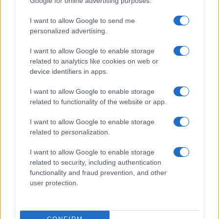
Google for online advertising purposes.
Continua a leggere
I want to allow Google to send me
personalized advertising.
MOTORI
I want to allow Google to enable storage
related to analytics like cookies on web or
device identifiers in apps.
I want to allow Google to enable storage
related to functionality of the website or app.
I want to allow Google to enable storage
related to personalization.
I want to allow Google to enable storage
related to security, including authentication
functionality and fraud prevention, and other
La svolta green di Suzuki: 240.000 auto elettrificate
user protection.
vendute in Italia
Francesca Lombardi · 8 Ago 2026