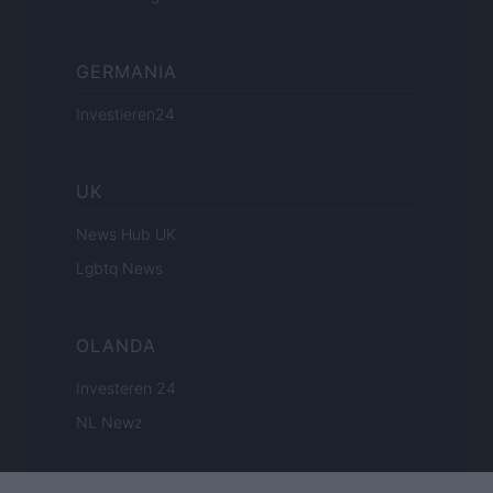
GERMANIA
Investieren24
UK
News Hub UK
Lgbtq News
OLANDA
Investeren 24
NL Newz