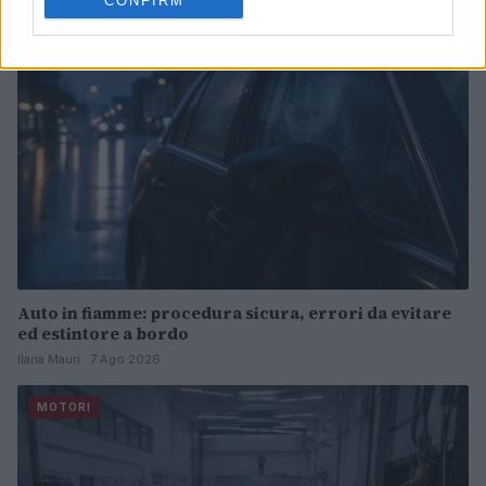
CONFIRM
MOTORI
Auto in fiamme: procedura sicura, errori da evitare
ed estintore a bordo
Ilaria Mauri · 7 Ago 2026
MOTORI