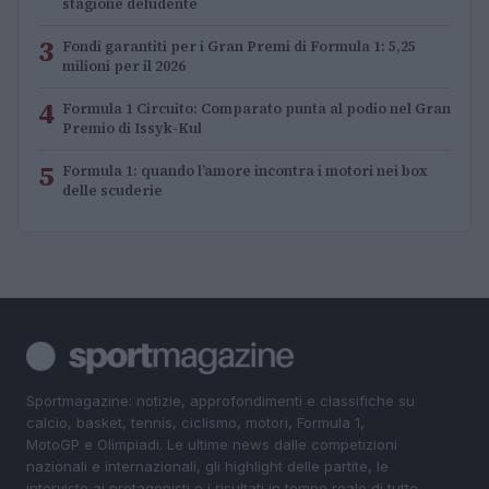
stagione deludente
3
Fondi garantiti per i Gran Premi di Formula 1: 5,25
milioni per il 2026
4
Formula 1 Circuito: Comparato punta al podio nel Gran
Premio di Issyk-Kul
5
Formula 1: quando l’amore incontra i motori nei box
delle scuderie
Sportmagazine: notizie, approfondimenti e classifiche su
calcio, basket, tennis, ciclismo, motori, Formula 1,
MotoGP e Olimpiadi. Le ultime news dalle competizioni
nazionali e internazionali, gli highlight delle partite, le
interviste ai protagonisti e i risultati in tempo reale di tutte