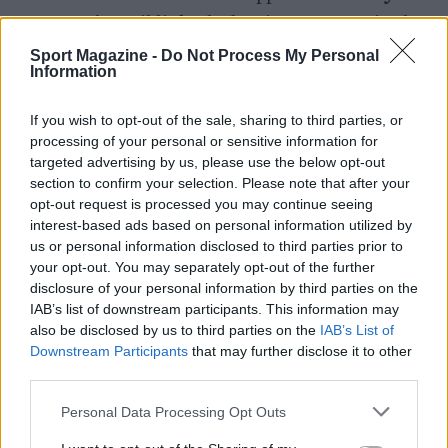
HexaDesign
e il link o la funzione per gestire la
preferenza dei cookie, segnalata come
update
Sport Magazine -
Do Not Process My Personal
Information
cookies preferences
. Questi riferimenti forniscono
ulteriori elementi di trasparenza e un punto di
If you wish to opt-out of the sale, sharing to third parties, or
contatto per ogni richiesta amministrativa o
processing of your personal or sensitive information for
tecnica.
targeted advertising by us, please use the below opt-out
section to confirm your selection. Please note that after your
opt-out request is processed you may continue seeing
interest-based ads based on personal information utilized by
us or personal information disclosed to third parties prior to
AUTORE
Francesca Lombardi
your opt-out. You may separately opt-out of the further
disclosure of your personal information by third parties on the
Francesca Lombardi, fiorentina, prese appunti
IAB’s list of downstream participants. This information may
tecnici dal primo box di un circuito toscano e
also be disclosed by us to third parties on the
IAB’s List of
da allora firma approfondimenti sui motori. In
Downstream Participants
that may further disclose it to other
redazione sostiene un approccio metodico
third parties.
alle prove su pista, cura il format 'tecnica e
cronaca' e conserva i fogli di appunti del
Please note that this website/app uses one or more Google
Personal Data Processing Opt Outs
debutto tecnico in autodromo.
services and may gather and store information including but