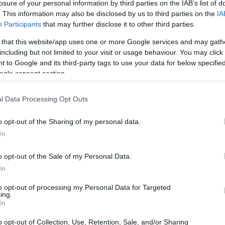
losure of your personal information by third parties on the IAB’s list of
dSBK
. Questo ci obbliga a includere alcune
. This information may also be disclosed by us to third parties on the
IA
Participants
that may further disclose it to other third parties.
 that this website/app uses one or more Google services and may gath
including but not limited to your visit or usage behaviour. You may click 
 to Google and its third-party tags to use your data for below specifi
ogle consent section.
l Data Processing Opt Outs
o opt-out of the Sharing of my personal data.
In
o opt-out of the Sale of my Personal Data.
In
to opt-out of processing my Personal Data for Targeted
ing.
In
o opt-out of Collection, Use, Retention, Sale, and/or Sharing