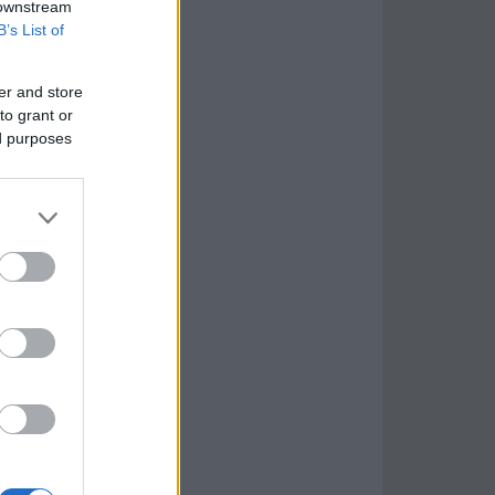
 downstream
B’s List of
er and store
to grant or
ed purposes