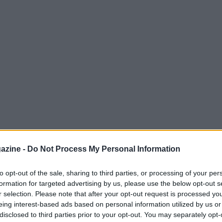
azine -
Do Not Process My Personal Information
to opt-out of the sale, sharing to third parties, or processing of your per
formation for targeted advertising by us, please use the below opt-out s
ostra piattaforma ha costruito solide
r selection. Please note that after your opt-out request is processed y
tori di eventi e partner ufficiali. Tuttavia, è
eing interest-based ads based on personal information utilized by us or
disclosed to third parties prior to your opt-out. You may separately opt-
amo direttamente con i detentori dei diritti