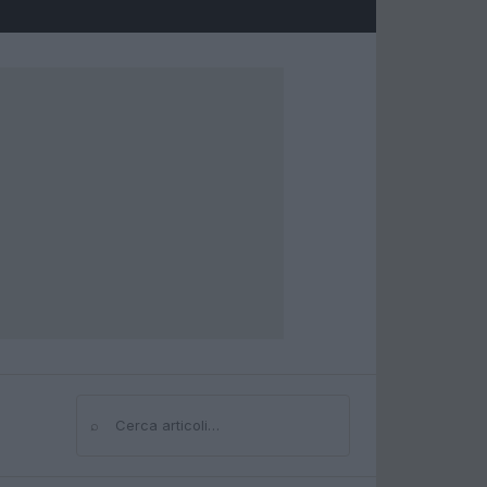
⌕
Cerca