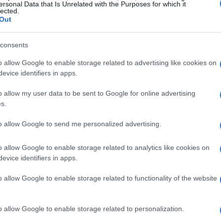
ersonal Data that Is Unrelated with the Purposes for which it
lected.
azioni accurate e aggiornate, sempre nel
Out
rietà intellettuali. Per questo motivo, è
consents
sito non è ufficiale e non è associato in alcun
.
Le Mans Endurance Management
la
o allow Google to enable storage related to advertising like cookies on
evice identifiers in apps.
tomobile
o
Dorna Sports S.L.
.
o allow my user data to be sent to Google for online advertising
s.
nel settore automobilistico
to allow Google to send me personalized advertising.
 circuiti e organizzatori di eventi
 utenti contenuti di alta qualità e
o allow Google to enable storage related to analytics like cookies on
evice identifiers in apps.
laborazioni ci permettono di offrire una
importanti del calendario, senza però violare
o allow Google to enable storage related to functionality of the website
detentori ufficiali.
o allow Google to enable storage related to personalization.
ori di eventi locali e internazionali per