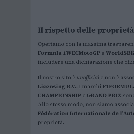
Il rispetto delle proprietà
Operiamo con la massima trasparenza e
Formula 1
WEC
MotoGP
e
WorldSB
includere una dichiarazione che chia
Il nostro sito è
unofficial
e non è asso
Licensing B.V.
. I marchi
F1
FORMUL
CHAMPIONSHIP
e
GRAND PRIX
sono
Allo stesso modo, non siamo associa
Fédération Internationale de l’Au
proprietà.