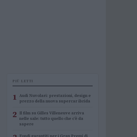
PIÙ LETTI
1
Audi Nuvolari: prestazioni, design e
prezzo della nuova supercar ibrida
2
Il film su Gilles Villeneuve arriva
nelle sale: tutto quello che c’è da
sapere
Fondi garantiti per i Gran Premi di