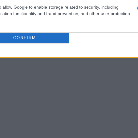
 interviste esclusive e analisi tecniche.
o allow Google to enable storage related to security, including
cation functionality and fraud prevention, and other user protection.
 questi contenuti sono prodotti in
ali, nel pieno rispetto delle normative
CONFIRM