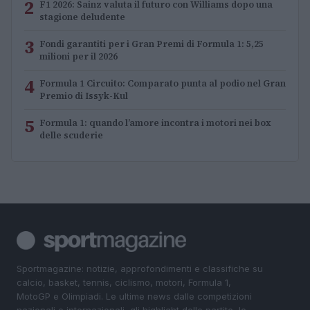
2
F1 2026: Sainz valuta il futuro con Williams dopo una
stagione deludente
3
Fondi garantiti per i Gran Premi di Formula 1: 5,25
milioni per il 2026
4
Formula 1 Circuito: Comparato punta al podio nel Gran
Premio di Issyk-Kul
5
Formula 1: quando l’amore incontra i motori nei box
delle scuderie
Sportmagazine: notizie, approfondimenti e classifiche su
calcio, basket, tennis, ciclismo, motori, Formula 1,
MotoGP e Olimpiadi. Le ultime news dalle competizioni
nazionali e internazionali, gli highlight delle partite, le