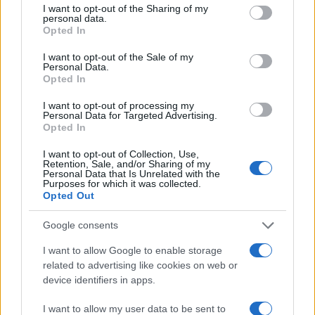
not limited to your visit or usage behaviour. You may click to
I want to opt-out of the Sharing of my
personal data.
grant or deny consent to Google and its third-party tags to
Opted In
use your data for below specified purposes in below Google
Continua a leggere
consent section.
I want to opt-out of the Sale of my
Personal Data.
Opted In
MOTORI
I want to opt-out of processing my
Personal Data for Targeted Advertising.
Opted In
I want to opt-out of Collection, Use,
Retention, Sale, and/or Sharing of my
Personal Data that Is Unrelated with the
Purposes for which it was collected.
Opted Out
Google consents
I want to allow Google to enable storage
related to advertising like cookies on web or
La svolta green di Suzuki: 240.000 auto elettrificate
device identifiers in apps.
vendute in Italia
Francesca Lombardi · 8 Ago 2026
I want to allow my user data to be sent to