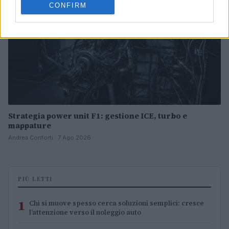
CONFIRM
Strategia power unit F1: gestione ICE, turbo e
mappature
Andrea Conforti · 7 Ago 2026
PIÙ LETTI
1
Chi si muove spesso cerca soluzioni semplici: cresce
l’attenzione verso il noleggio auto