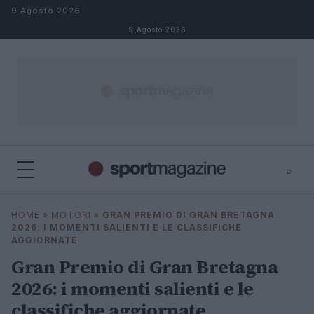
Salta al contenuto
9 Agosto 2026
9 Agosto 2026
⌕
⌕
×
HOME
»
MOTORI
»
GRAN PREMIO DI GRAN BRETAGNA
Cerca
2026: I MOMENTI SALIENTI E LE CLASSIFICHE
AGGIORNATE
Gran Premio di Gran Bretagna
2026: i momenti salienti e le
classifiche aggiornate