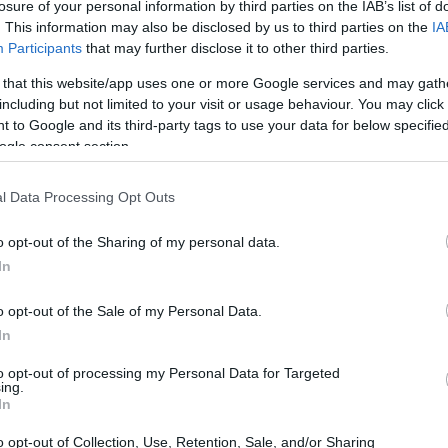
losure of your personal information by third parties on the IAB’s list of
. This information may also be disclosed by us to third parties on the
IA
Participants
that may further disclose it to other third parties.
 that this website/app uses one or more Google services and may gath
including but not limited to your visit or usage behaviour. You may click 
 to Google and its third-party tags to use your data for below specifi
ogle consent section.
l Data Processing Opt Outs
o opt-out of the Sharing of my personal data.
In
o opt-out of the Sale of my Personal Data.
In
i titolari del 2026 che non ha ancora vinto
to opt-out of processing my Personal Data for Targeted
ing.
Marini
e agli esordienti
Toprak
In
 sua scelta rappresenta una scommessa
o opt-out of Collection, Use, Retention, Sale, and/or Sharing