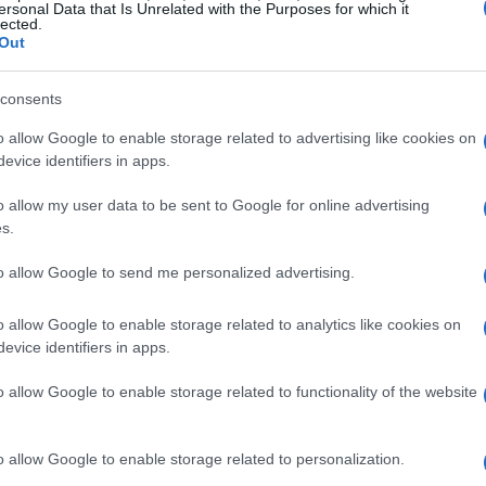
 a creare una
super coppia spagnola
con
Marc
ersonal Data that Is Unrelated with the Purposes for which it
lected.
Out
 Ducati
consents
o allow Google to enable storage related to advertising like cookies on
eam ufficiale ha suscitato qualche polemica,
evice identifiers in apps.
l team. Nel 2027, la Ducati avrà nel team
o allow my user data to be sent to Google for online advertising
mentre
Aldeguer
sarà in
VR46
e
Mir
e
s.
a che 5 dei 6 sellini disponibili saranno
to allow Google to send me personalized advertising.
o allow Google to enable storage related to analytics like cookies on
ell’
Aprilia
che avrà 3 italiani su 4:
evice identifiers in apps.
ale e
Bastianini
in
Trackhouse
.
o allow Google to enable storage related to functionality of the website
o allow Google to enable storage related to personalization.