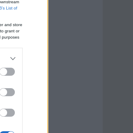
 downstream
B’s List of
er and store
to grant or
ed purposes