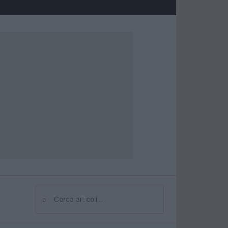
⌕
Cerca