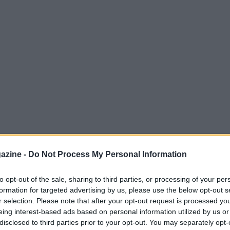
nto epocale per il 2027. La
Ducati
dopo aver
azine -
Do Not Process My Personal Information
 a
Pecco Bagnaia
ha scelto di puntare su
agnolo che promette di rivoluzionare il team
to opt-out of the sale, sharing to third parties, or processing of your per
formation for targeted advertising by us, please use the below opt-out s
r selection. Please note that after your opt-out request is processed y
eing interest-based ads based on personal information utilized by us or
disclosed to third parties prior to your opt-out. You may separately opt-