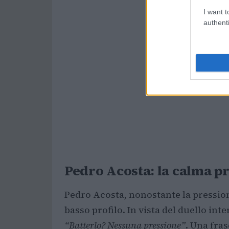
I want t
authenti
Pedro Acosta: la calma p
Pedro Acosta, nonostante la pressio
basso profilo. In vista del duello in
“Batterlo? Nessuna pressione”
. Una fra