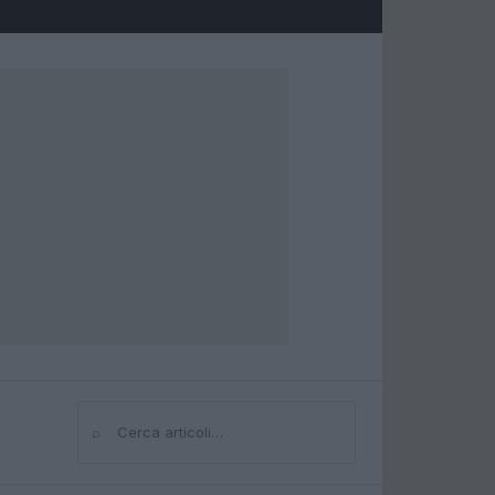
⌕
Cerca