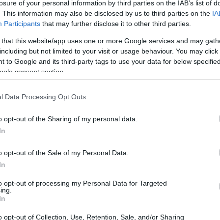
losure of your personal information by third parties on the IAB’s list of
. This information may also be disclosed by us to third parties on the
IA
Participants
that may further disclose it to other third parties.
 that this website/app uses one or more Google services and may gath
including but not limited to your visit or usage behaviour. You may click 
 to Google and its third-party tags to use your data for below specifi
ogle consent section.
l Data Processing Opt Outs
o opt-out of the Sharing of my personal data.
In
o opt-out of the Sale of my Personal Data.
In
o tre mesi, dicono dalla Spagna, e poi dovrà
to opt-out of processing my Personal Data for Targeted
ing.
, per un totale di 6 mesi di recupero.
In
e già inoltrato.
o opt-out of Collection, Use, Retention, Sale, and/or Sharing