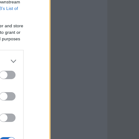
 downstream
B’s List of
er and store
to grant or
ed purposes