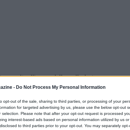
erza volta all’omero della spalla destra per
ma della pseudoartrosi, ovvero del mancato
azine -
Do Not Process My Personal Information
o sta tormentando ormai da mesi. Secondo
to opt-out of the sale, sharing to third parties, or processing of your per
o volte campione del mondo è rimasto sotto i
formation for targeted advertising by us, please use the below opt-out s
 ha subito anche un trapianto d’osso.
r selection. Please note that after your opt-out request is processed y
eing interest-based ads based on personal information utilized by us or
disclosed to third parties prior to your opt-out. You may separately opt-