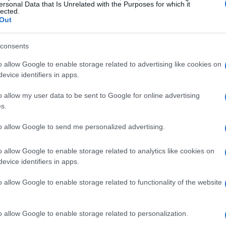
ersonal Data that Is Unrelated with the Purposes for which it
lected.
te intervista si era soffermato sulla prossima
Out
 ritorno: “Non riesco a considerare mio
imo saremo rivali, ma lo saremmo stati anche
consents
 in pista saremo piloti da battere l’uno per
o allow Google to enable storage related to advertising like cookies on
evice identifiers in apps.
rita a mio fratello non mi piace. Ognuno vorrà
à che a farlo sia il fratello”.
o allow my user data to be sent to Google for online advertising
s.
eso dalla stagione di Alex: “Quando mi
to allow Google to send me personalized advertising.
n qualche modo, gli rispondevo che ne ero
he se dentro di me pensavo che non sarebbe
o allow Google to enable storage related to analytics like cookies on
evice identifiers in apps.
d è stato davvero molto bravo”.
o allow Google to enable storage related to functionality of the website
o allow Google to enable storage related to personalization.