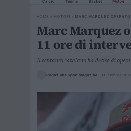
Calcio
Tennis
Basket
Motori
HOME
»
MOTORI
»
MARC MARQUEZ OPERATO A
Marc Marquez op
11 ore di interv
Il centauro catalano ha deciso di operar
Redazione Sport Magazine
·
3 Dicembre 202