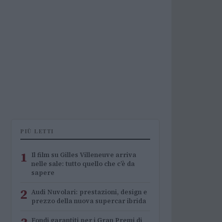
PIÙ LETTI
1
Il film su Gilles Villeneuve arriva
nelle sale: tutto quello che c’è da
sapere
2
Audi Nuvolari: prestazioni, design e
prezzo della nuova supercar ibrida
Fondi garantiti per i Gran Premi di