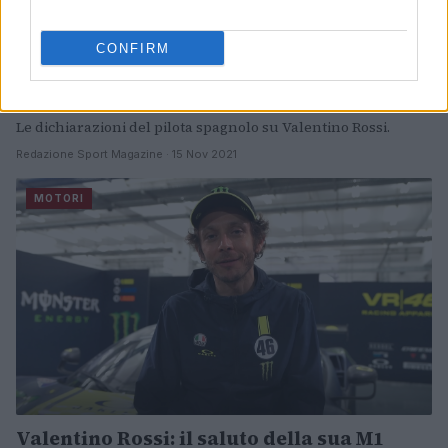
CONFIRM
Jorge Lorenzo: “E’ stato uno dei segreti
per allungare la sua carriera”
Le dichiarazioni del pilota spagnolo su Valentino Rossi.
Redazione Sport Magazine · 15 Nov 2021
MOTORI
Valentino Rossi: il saluto della sua M1