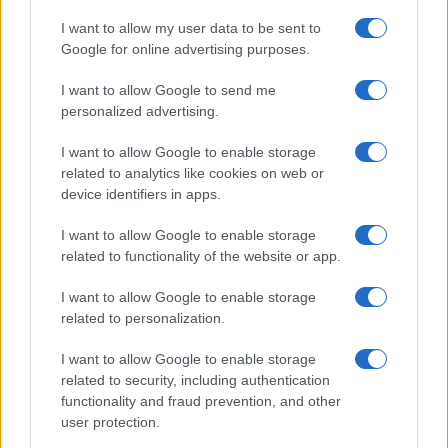
I want to allow my user data to be sent to
Google for online advertising purposes.
I want to allow Google to send me
personalized advertising.
Max Biaggi: “E’ stato bello ed emozionante
I want to allow Google to enable storage
vederlo”
related to analytics like cookies on web or
Le dichiarazioni del pilota romano sui festeggiamenti di
device identifiers in apps.
Valentino Rossi.
I want to allow Google to enable storage
Redazione Sport Magazine · 15 Nov 2021
related to functionality of the website or app.
MOTORI
I want to allow Google to enable storage
related to personalization.
I want to allow Google to enable storage
related to security, including authentication
functionality and fraud prevention, and other
user protection.