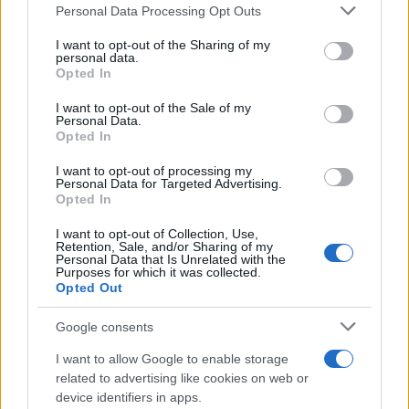
Please note that this website/app uses one or more Google
Personal Data Processing Opt Outs
services and may gather and store information including but
not limited to your visit or usage behaviour. You may click to
I want to opt-out of the Sharing of my
personal data.
grant or deny consent to Google and its third-party tags to
Opted In
use your data for below specified purposes in below Google
consent section.
I want to opt-out of the Sale of my
Personal Data.
Opted In
I want to opt-out of processing my
Personal Data for Targeted Advertising.
Opted In
Cereghini: “Spero proprio che la sua
carriera non sia compromessa”
I want to opt-out of Collection, Use,
Retention, Sale, and/or Sharing of my
Il giornalista ha parlato delle condizioni di Marc Marquez.
Personal Data that Is Unrelated with the
Purposes for which it was collected.
Redazione Sport Magazine · 16 Nov 2021
Opted Out
MOTORI
Google consents
I want to allow Google to enable storage
related to advertising like cookies on web or
device identifiers in apps.