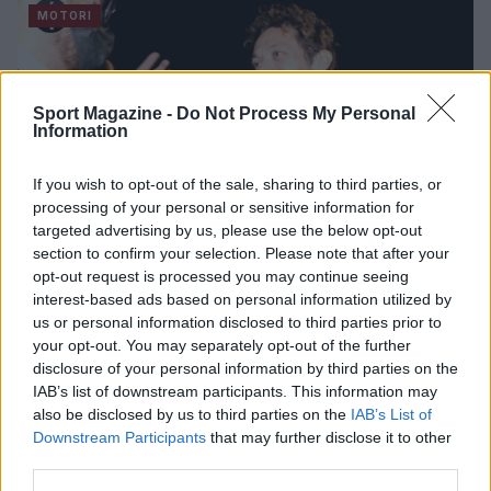
MOTORI
Sport Magazine -
Do Not Process My Personal
Information
If you wish to opt-out of the sale, sharing to third parties, or
processing of your personal or sensitive information for
targeted advertising by us, please use the below opt-out
section to confirm your selection. Please note that after your
Dottor Costa: “Da fenomenale pilota, si è
opt-out request is processed you may continue seeing
trasformato in mito eterno”
interest-based ads based on personal information utilized by
us or personal information disclosed to third parties prior to
L'omaggio del fondatore della clinica mobile della MotoGp a
your opt-out. You may separately opt-out of the further
Valentino Rossi.
disclosure of your personal information by third parties on the
Redazione Sport Magazine · 16 Nov 2021
IAB’s list of downstream participants. This information may
also be disclosed by us to third parties on the
IAB’s List of
Downstream Participants
that may further disclose it to other
MOTORI
third parties.