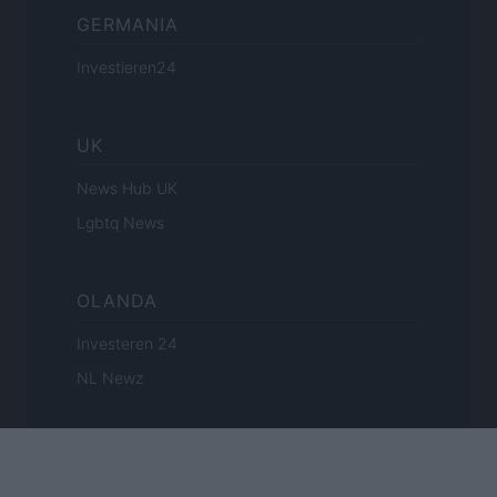
GERMANIA
Investieren24
UK
News Hub UK
Lgbtq News
OLANDA
Investeren 24
NL Newz