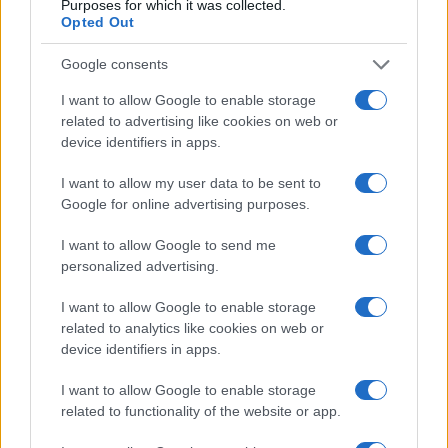
Purposes for which it was collected.
"Sono coraggioso ma non privo di coscienza: tornerò quando
Opted Out
sarò al 100%".
Google consents
Redazione Sport Magazine · 5 Dic 2020
I want to allow Google to enable storage
MOTORI
related to advertising like cookies on web or
device identifiers in apps.
I want to allow my user data to be sent to
Google for online advertising purposes.
I want to allow Google to send me
personalized advertising.
I want to allow Google to enable storage
related to analytics like cookies on web or
Marc Marquez operato alla spalla: 11 ore
device identifiers in apps.
di intervento
I want to allow Google to enable storage
Il centauro catalano ha deciso di operarsi per risolvere una
related to functionality of the website or app.
volta per tutte il problema.