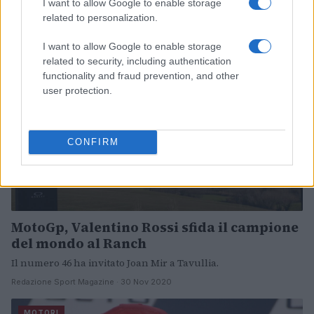
Redazione Sport Magazine · 3 Dic 2020
I want to allow Google to enable storage
related to personalization.
MOTORI
I want to allow Google to enable storage
related to security, including authentication
functionality and fraud prevention, and other
user protection.
CONFIRM
MotoGp, Valentino Rossi sfida il campione
del mondo al Ranch
Il numero 46 ha invitato Joan Mir a Tavullia.
Redazione Sport Magazine · 30 Nov 2020
MOTORI