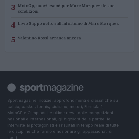
3
MotoGp, nuovi esami per Marc Marquez: le sue
condizioni
4
Livio Suppo netto sull’infortunio di Marc Marquez
5
Valentino Rossi arranca ancora
Sportmagazine: notizie, approfondimenti e classifiche su
calcio, basket, tennis, ciclismo, motori, Formula 1,
MotoGP e Olimpiadi. Le ultime news dalle competizioni
nazionali e internazionali, gli highlight delle partite, le
interviste ai protagonisti e i risultati in tempo reale di tutte
le discipline che fanno emozionare gli appassionati di
sport.