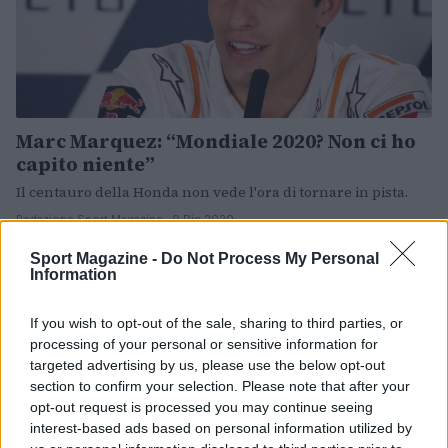
Marc Marquez: “Mondiale 2020? Non ci ho
capito niente”
Il centauro della Honda non vede l'ora di tornare in pista.
Redazione Sport Magazine · 9 Dic 2020
Sport Magazine -
Do Not Process My Personal
MOTORI
Information
If you wish to opt-out of the sale, sharing to third parties, or
processing of your personal or sensitive information for
targeted advertising by us, please use the below opt-out
section to confirm your selection. Please note that after your
opt-out request is processed you may continue seeing
interest-based ads based on personal information utilized by