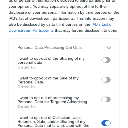
us or personal information disclosed to third parties prior to
your opt-out. You may separately opt-out of the further
disclosure of your personal information by third parties on the
Marc Marquez rischia un’altra operazione
IAB’s list of downstream participants. This information may
L'infezione evidenziata nella serata di sabato preoccupa i
also be disclosed by us to third parties on the
IAB’s List of
medici.
Downstream Participants
that may further disclose it to other
third parties.
Redazione Sport Magazine · 6 Dic 2020
Please note that this website/app uses one or more Google
Personal Data Processing Opt Outs
MOTORI
services and may gather and store information including but
not limited to your visit or usage behaviour. You may click to
I want to opt-out of the Sharing of my
personal data.
grant or deny consent to Google and its third-party tags to
Opted In
use your data for below specified purposes in below Google
consent section.
I want to opt-out of the Sale of my
Personal Data.
Opted In
I want to opt-out of processing my
Personal Data for Targeted Advertising.
Opted In
I want to opt-out of Collection, Use,
Marc Marquez ha imparato la lezione di
Retention, Sale, and/or Sharing of my
Jerez
Personal Data that Is Unrelated with the