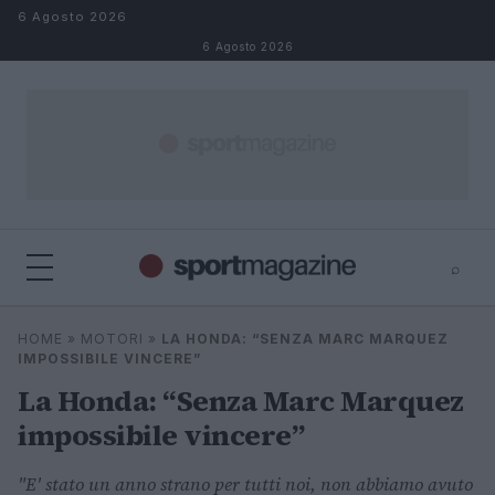
Salta al contenuto
6 Agosto 2026
6 Agosto 2026
⌕
⌕
×
HOME
»
MOTORI
»
LA HONDA: “SENZA MARC MARQUEZ
Cerca
IMPOSSIBILE VINCERE”
La Honda: “Senza Marc Marquez
impossibile vincere”
"E' stato un anno strano per tutti noi, non abbiamo avuto