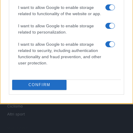
I want to allow Google to enable storage
Sportmagazine: notizie, approfondimenti e classifiche su
related to functionality of the website or app.
calcio, basket, tennis, ciclismo, motori, Formula 1,
MotoGP e Olimpiadi. Le ultime news dalle competizioni
I want to allow Google to enable storage
nazionali e internazionali, gli highlight delle partite, le
related to personalization.
interviste ai protagonisti e i risultati in tempo reale di tutte
le discipline che fanno emozionare gli appassionati di
I want to allow Google to enable storage
sport.
related to security, including authentication
functionality and fraud prevention, and other
user protection.
SEZIONI
Calcio
Tennis
CONFIRM
Basket
Motori
Ciclismo
Altri sport
MAGAZINE