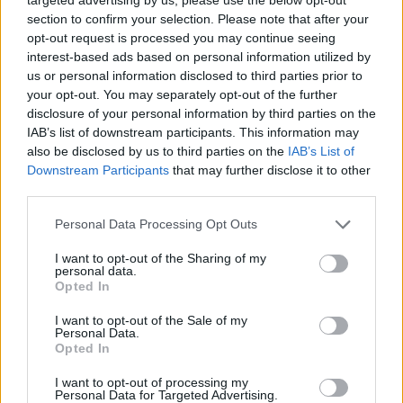
Andrea Conforti · 6 Ago 2026
section to confirm your selection. Please note that after your
opt-out request is processed you may continue seeing
MOTORI
interest-based ads based on personal information utilized by
us or personal information disclosed to third parties prior to
your opt-out. You may separately opt-out of the further
disclosure of your personal information by third parties on the
IAB’s list of downstream participants. This information may
also be disclosed by us to third parties on the
IAB’s List of
Downstream Participants
that may further disclose it to other
third parties.
Please note that this website/app uses one or more Google
Personal Data Processing Opt Outs
services and may gather and store information including but
not limited to your visit or usage behaviour. You may click to
I want to opt-out of the Sharing of my
personal data.
grant or deny consent to Google and its third-party tags to
Opted In
La berlina elettrica Mercedes-AMG CLA 45 4MATIC+
use your data for below specified purposes in below Google
domina la Nordschleife con un tempo record
consent section.
I want to opt-out of the Sale of my
Personal Data.
Ilaria Mauri · 5 Ago 2026
Opted In
I want to opt-out of processing my
Personal Data for Targeted Advertising.