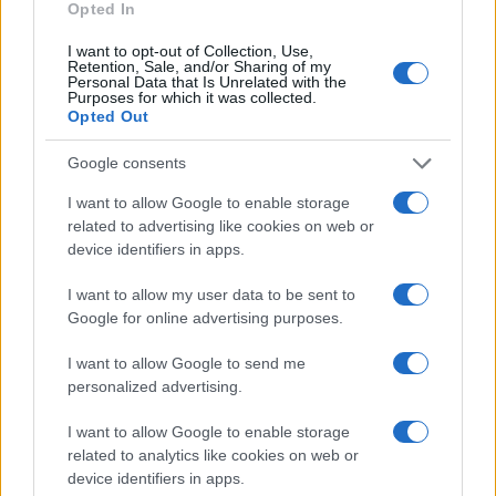
PIÙ LETTI
Opted In
1
I want to opt-out of Collection, Use,
Audi Nuvolari: prestazioni, design e prezzo della
Retention, Sale, and/or Sharing of my
nuova supercar ibrida
Personal Data that Is Unrelated with the
Purposes for which it was collected.
2
Opted Out
Il film su Gilles Villeneuve arriva nelle sale: tutto
quello che c’è da sapere
Google consents
3
Fondi garantiti per i Gran Premi di Formula 1: 5,25
milioni per il 2026
I want to allow Google to enable storage
related to advertising like cookies on web or
4
F1 2026: Sainz valuta il futuro con Williams dopo una
device identifiers in apps.
stagione deludente
I want to allow my user data to be sent to
5
Formula 1 2026: tutte le tappe del campionato
Google for online advertising purposes.
mondiale di velocità
I want to allow Google to send me
personalized advertising.
I want to allow Google to enable storage
related to analytics like cookies on web or
device identifiers in apps.