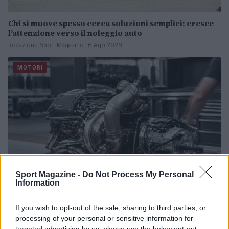
Chi si muove spesso cerca soluzioni semplici: cresce
l’attenzione verso il noleggio auto
Redazione Sport Magazine · 6 Ago 2026
MOTORI
Sport Magazine -
Do Not Process My Personal
Information
If you wish to opt-out of the sale, sharing to third parties, or
Power unit F1: come allocation, mapping e
processing of your personal or sensitive information for
componenti massimizzano i punti
targeted advertising by us, please use the below opt-out