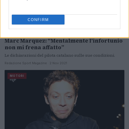
CONFIRM
Marc Marquez: “Mentalmente l’infortunio
non mi frena affatto”
Le dichiarazioni del pilota catalano sulle sue condizioni.
Redazione Sport Magazine · 2 Nov 2021
MOTORI