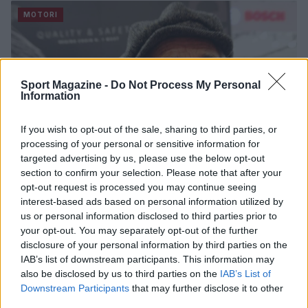
MOTORI
Sport Magazine -
Do Not Process My Personal
Information
If you wish to opt-out of the sale, sharing to third parties, or
processing of your personal or sensitive information for
targeted advertising by us, please use the below opt-out
section to confirm your selection. Please note that after your
opt-out request is processed you may continue seeing
interest-based ads based on personal information utilized by
Lucchinelli: “Un mondiale senza Marc
us or personal information disclosed to third parties prior to
Marquez non ha lo stesso valore”
your opt-out. You may separately opt-out of the further
Le dichiarazioni dell'ex pilota italiano sulla MotoGp, in
disclosure of your personal information by third parties on the
particolare sul centauro della Honda.
IAB’s list of downstream participants. This information may
also be disclosed by us to third parties on the
IAB’s List of
Redazione Sport Magazine · 3 Nov 2021
Downstream Participants
that may further disclose it to other
third parties.
MOTORI