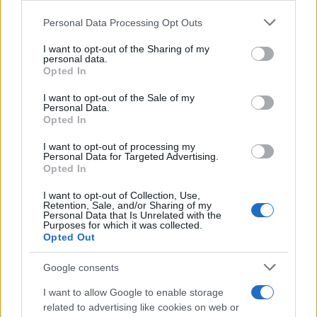
Please note that this website/app uses one or more Google
Personal Data Processing Opt Outs
services and may gather and store information including but
not limited to your visit or usage behaviour. You may click to
I want to opt-out of the Sharing of my
personal data.
grant or deny consent to Google and its third-party tags to
Opted In
use your data for below specified purposes in below Google
consent section.
I want to opt-out of the Sale of my
Personal Data.
Opted In
I want to opt-out of processing my
Personal Data for Targeted Advertising.
Opted In
Marini: “Veniamo da un periodo di
I want to opt-out of Collection, Use,
crescita”
Retention, Sale, and/or Sharing of my
Personal Data that Is Unrelated with the
Purposes for which it was collected.
Le parole del pilota dello Sky VR46 Avintia in vista del Gp del
Opted Out
Portogallo.
Redazione Sport Magazine · 2 Nov 2021
Google consents
I want to allow Google to enable storage
MOTORI
related to advertising like cookies on web or