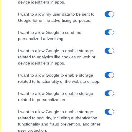
device identifiers in apps.
I want to allow my user data to be sent to
Google for online advertising purposes.
I want to allow Google to send me
personalized advertising.
I want to allow Google to enable storage
related to analytics like cookies on web or
Andrea Iannone: “Sto male dentro a non
device identifiers in apps.
poter correre in moto e non mi passa”
I want to allow Google to enable storage
Le dichiarazioni del pilota tra MotoGp e Ballando con le
related to functionality of the website or app.
Stelle.
Redazione Sport Magazine · 2 Nov 2021
I want to allow Google to enable storage
related to personalization.
MOTORI
I want to allow Google to enable storage
related to security, including authentication
functionality and fraud prevention, and other
user protection.