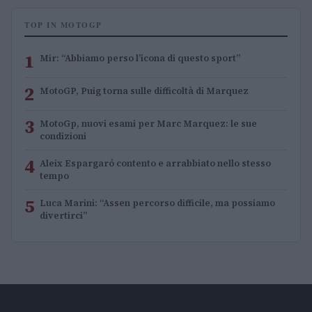
TOP IN MOTOGP
1
Mir: “Abbiamo perso l’icona di questo sport”
2
MotoGP, Puig torna sulle difficoltà di Marquez
3
MotoGp, nuovi esami per Marc Marquez: le sue
condizioni
4
Aleix Espargaró contento e arrabbiato nello stesso
tempo
5
Luca Marini: “Assen percorso difficile, ma possiamo
divertirci”