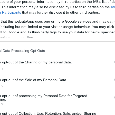
losure of your personal information by third parties on the IAB’s list of
. This information may also be disclosed by us to third parties on the
IA
Participants
that may further disclose it to other third parties.
 that this website/app uses one or more Google services and may gath
including but not limited to your visit or usage behaviour. You may click 
 to Google and its third-party tags to use your data for below specifi
ogle consent section.
l Data Processing Opt Outs
o opt-out of the Sharing of my personal data.
In
o opt-out of the Sale of my Personal Data.
In
olo dall’equipe medica guidata dai dottori
a, e composta dai dottori De Miguel,
to opt-out of processing my Personal Data for Targeted
ing.
ettimane dall’intervento per una
In
tro, è stata riscontrata una buona risposta
o opt-out of Collection, Use, Retention, Sale, and/or Sharing