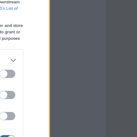
 downstream
B’s List of
er and store
to grant or
ed purposes