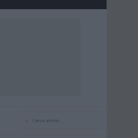
⌕
Cerca