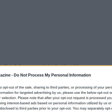
, la Honda ha annunciato che Marc Marquez
el Qatar: “Marc Marquez, insieme al team
azine -
Do Not Process My Personal Information
onal, ha ritenuto prudente non rientrare in
to opt-out of the sale, sharing to third parties, or processing of your per
.
formation for targeted advertising by us, please use the below opt-out s
r selection. Please note that after your opt-out request is processed y
eing interest-based ads based on personal information utilized by us or
disclosed to third parties prior to your opt-out. You may separately opt-