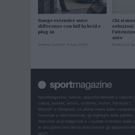
Range extender auto:
Chi si mu
differenze con full hybrid e
soluzioni
plug-in
l’attenzio
auto
Andrea Conforti · 6 Ago 2026
Redazione Sp
Sportmagazine: notizie, approfondimenti e classifi
calcio, basket, tennis, ciclismo, motori, Formula 1,
MotoGP e Olimpiadi. Le ultime news dalle competizi
nazionali e internazionali, gli highlight delle partite, 
interviste ai protagonisti e i risultati in tempo reale d
le discipline che fanno emozionare gli appassionati
sport.