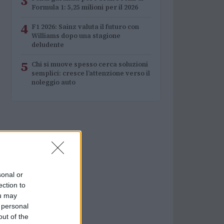
3
Formula 1: 5,25 milioni per il 2026
4
F1 2026: Sainz valuta il futuro con
Williams dopo una stagione
deludente
5
Chi si muove spesso cerca soluzioni
semplici: cresce l’attenzione verso il
noleggio auto
sonal or
ection to
ou may
 personal
out of the