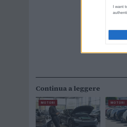
I want t
authenti
Continua a leggere
MOTORI
MOTORI