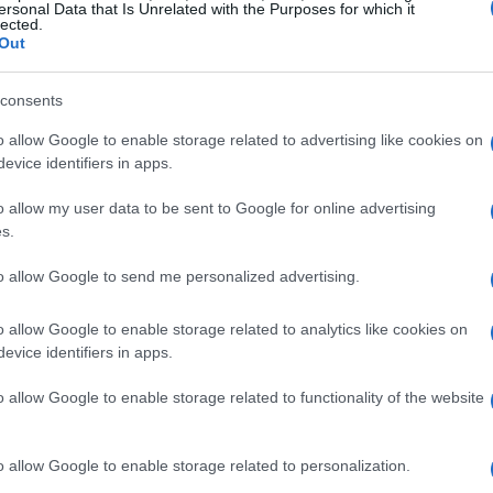
ersonal Data that Is Unrelated with the Purposes for which it
lected.
Out
ltimo riesame con il team medico, i medici mi
te è quella di saltare il Gran Premio del
consents
i recupero che abbiamo seguito nelle ultime
o allow Google to enable storage related to advertising like cookies on
evice identifiers in apps.
 partecipare alla gara di apertura del
avorare per poter recuperare le condizioni
o allow my user data to be sent to Google for online advertising
s.
e in gara in piena forma”.
to allow Google to send me personalized advertising.
o allow Google to enable storage related to analytics like cookies on
zine
evice identifiers in apps.
o allow Google to enable storage related to functionality of the website
o allow Google to enable storage related to personalization.