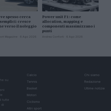
ove spesso cerca
Power unit F1: come
 semplici: cresce
allocation, mapping e
ne verso il noleggio
componenti massimizzano i
punti
ort Magazine · 6 Ago 2026
Andrea Conforti · 6 Ago 2026
SEZIONI
MAGAZINE
Calcio
Chi siamo
che su
Tennis
Redazione
Basket
Ultime notizie
oni
le
Motori
i tutte
Ciclismo
 di
Altri sport