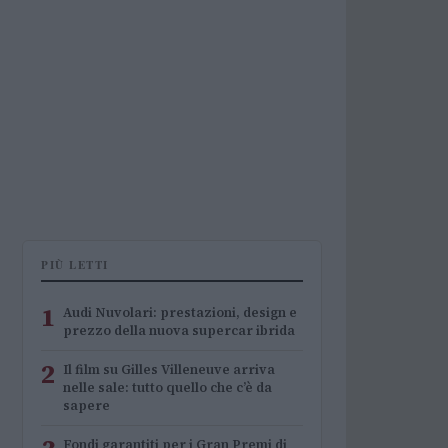
PIÙ LETTI
1
Audi Nuvolari: prestazioni, design e
prezzo della nuova supercar ibrida
2
Il film su Gilles Villeneuve arriva
nelle sale: tutto quello che c’è da
sapere
Fondi garantiti per i Gran Premi di