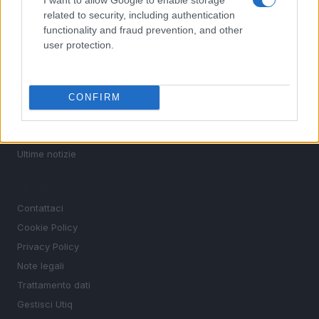
Basket
related to security, including authentication
Motori
functionality and fraud prevention, and other
Ciclismo
user protection.
Altri sport
MAGAZINE
CONFIRM
Chi siamo
Redazione
Ultime notizie
LEGALE
Contattaci
Cookie Policy
Privacy Policy
Note legali
Trattamento dati
Gestisci Utiq