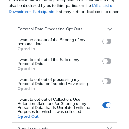
also be disclosed by us to third parties on the
IAB’s List of
Strategia power unit F1: gestione ICE, turbo e
Downstream Participants
that may further disclose it to other
mappature
third parties.
Andrea Conforti · 7 Ago 2026
Please note that this website/app uses one or more Google
Personal Data Processing Opt Outs
services and may gather and store information including but
not limited to your visit or usage behaviour. You may click to
I want to opt-out of the Sharing of my
personal data.
PIÙ LETTI
grant or deny consent to Google and its third-party tags to
Opted In
use your data for below specified purposes in below Google
1
Chi si muove spesso cerca soluzioni semplici: cresce
consent section.
I want to opt-out of the Sale of my
l’attenzione verso il noleggio auto
Personal Data.
Opted In
2
Fondi garantiti per i Gran Premi di Formula 1: 5,25
milioni per il 2026
I want to opt-out of processing my
Personal Data for Targeted Advertising.
Opted In
3
F1 2026: Sainz valuta il futuro con Williams dopo una
stagione deludente
I want to opt-out of Collection, Use,
Retention, Sale, and/or Sharing of my
4
Formula 1 Circuito: Comparato punta al podio nel Gran
Personal Data that Is Unrelated with the
Purposes for which it was collected.
Premio di Issyk-Kul
Opted Out
5
Il film su Gilles Villeneuve arriva nelle sale: tutto
Google consents
quello che c’è da sapere