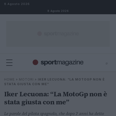
Salta al contenuto
8 Agosto 2026
8 Agosto 2026
⌕
⌕
×
HOME
»
MOTORI
»
IKER LECUONA: “LA MOTOGP NON È
Cerca
STATA GIUSTA CON ME”
Iker Lecuona: “La MotoGp non è
stata giusta con me”
Le parole del pilota spagnolo, che dopo 2 anni ha detto