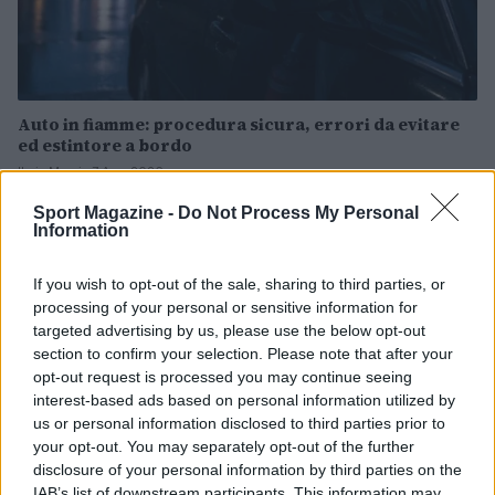
Auto in fiamme: procedura sicura, errori da evitare
ed estintore a bordo
Ilaria Mauri · 7 Ago 2026
Sport Magazine -
Do Not Process My Personal
MOTORI
Information
If you wish to opt-out of the sale, sharing to third parties, or
processing of your personal or sensitive information for
targeted advertising by us, please use the below opt-out
section to confirm your selection. Please note that after your
opt-out request is processed you may continue seeing
interest-based ads based on personal information utilized by
us or personal information disclosed to third parties prior to
your opt-out. You may separately opt-out of the further
disclosure of your personal information by third parties on the
IAB’s list of downstream participants. This information may