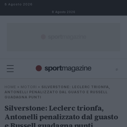
Salta al contenuto
8 Agosto 2026
8 Agosto 2026
⌕
⌕
×
HOME
»
MOTORI
»
SILVERSTONE: LECLERC TRIONFA,
Cerca
ANTONELLI PENALIZZATO DAL GUASTO E RUSSELL
GUADAGNA PUNTI
Silverstone: Leclerc trionfa,
Antonelli penalizzato dal guasto
e Russell guadagna punti