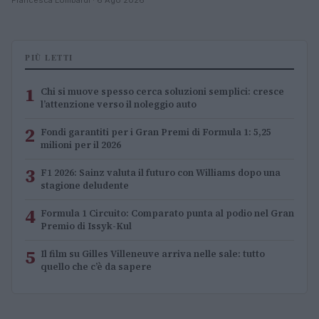
PIÙ LETTI
1
Chi si muove spesso cerca soluzioni semplici: cresce
l’attenzione verso il noleggio auto
2
Fondi garantiti per i Gran Premi di Formula 1: 5,25
milioni per il 2026
3
F1 2026: Sainz valuta il futuro con Williams dopo una
stagione deludente
4
Formula 1 Circuito: Comparato punta al podio nel Gran
Premio di Issyk-Kul
5
Il film su Gilles Villeneuve arriva nelle sale: tutto
quello che c’è da sapere