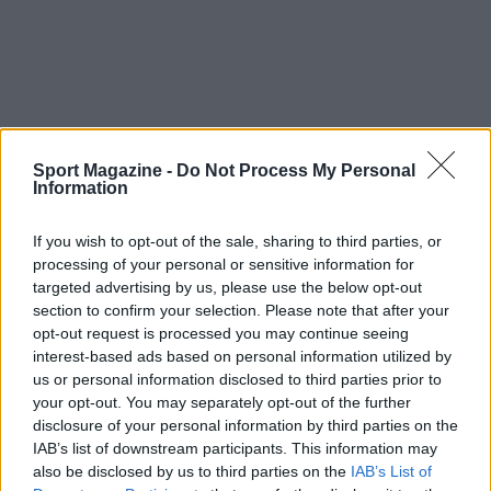
Sport Magazine -
Do Not Process My Personal
Information
Nel complesso, la gara del 5 luglio a Silverstone
rimane un esempio di come in
Formula 1
il mix
If you wish to opt-out of the sale, sharing to third parties, or
processing of your personal or sensitive information for
tra guida, strategia e affidabilità tecnica decida
targeted advertising by us, please use the below opt-out
spesso l’esito finale: momenti isolati, come un
section to confirm your selection. Please note that after your
contatto con un cordolo o una chiamata ai box,
opt-out request is processed you may continue seeing
interest-based ads based on personal information utilized by
possono ribaltare settimane di lavoro del team e
us or personal information disclosed to third parties prior to
la traiettoria del campionato.
your opt-out. You may separately opt-out of the further
disclosure of your personal information by third parties on the
IAB’s list of downstream participants. This information may
also be disclosed by us to third parties on the
IAB’s List of
AUTORE