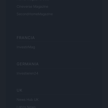
Cineverse Magazine
SecondHomeMagazine
FRANCIA
InvestirMag
GERMANIA
Investieren24
UK
News Hub UK
Lgbtq News