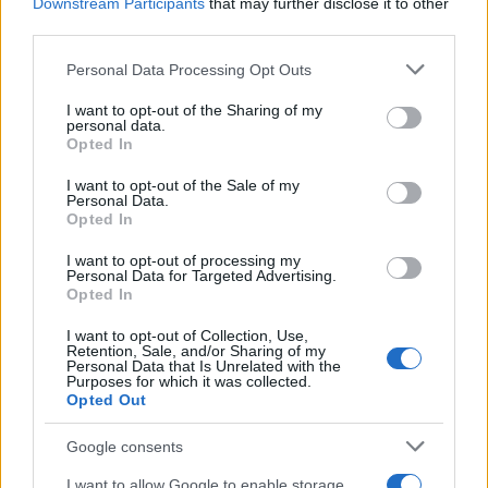
Downstream Participants
that may further disclose it to other
Ilaria Mauri
third parties.
Ilaria Mauri, bolognese, decise di seguire il
Please note that this website/app uses one or more Google
Personal Data Processing Opt Outs
giornalismo sportivo dopo una notte al
services and may gather and store information including but
Dall'Ara durante una partita decisiva: oggi
not limited to your visit or usage behaviour. You may click to
I want to opt-out of the Sharing of my
coordina le pagine di competizioni e
personal data.
grant or deny consent to Google and its third-party tags to
commenti. In redazione predilige reportage
Opted In
use your data for below specified purposes in below Google
sul campo e conserva il biglietto di quella
consent section.
I want to opt-out of the Sale of my
partita come prova della svolta.
Personal Data.
Opted In
I want to opt-out of processing my
Personal Data for Targeted Advertising.
Opted In
I want to opt-out of Collection, Use,
Retention, Sale, and/or Sharing of my
Personal Data that Is Unrelated with the
Purposes for which it was collected.
Opted Out
Google consents
I want to allow Google to enable storage