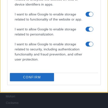
device identifiers in apps.
I want to allow Google to enable storage
related to functionality of the website or app.
Sportmagazine: notizie, approfondimenti e classifiche su
I want to allow Google to enable storage
calcio, basket, tennis, ciclismo, motori, Formula 1,
related to personalization.
MotoGP e Olimpiadi. Le ultime news dalle competizioni
nazionali e internazionali, gli highlight delle partite, le
I want to allow Google to enable storage
interviste ai protagonisti e i risultati in tempo reale di tutte
related to security, including authentication
le discipline che fanno emozionare gli appassionati di
functionality and fraud prevention, and other
sport.
user protection.
SEZIONI
Calcio
CONFIRM
Tennis
Basket
Motori
Ciclismo