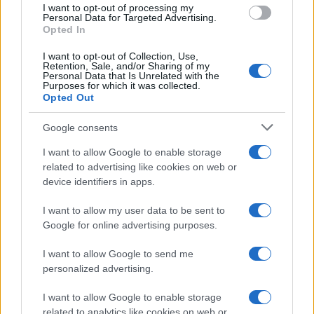
I want to opt-out of processing my
Personal Data for Targeted Advertising.
Opted In
I want to opt-out of Collection, Use,
Retention, Sale, and/or Sharing of my
Personal Data that Is Unrelated with the
Purposes for which it was collected.
Opted Out
Google consents
I want to allow Google to enable storage
related to advertising like cookies on web or
device identifiers in apps.
I want to allow my user data to be sent to
TOP IN ITALVOLLEY
Google for online advertising purposes.
1
Davide Mazzanti, chi è l’allenatore? Altezza, moglie,
I want to allow Google to send me
età e figli
personalized advertising.
I want to allow Google to enable storage
related to analytics like cookies on web or