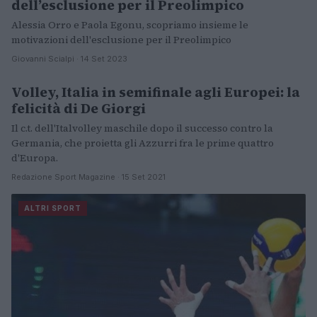
dell’esclusione per il Preolimpico
Alessia Orro e Paola Egonu, scopriamo insieme le
motivazioni dell'esclusione per il Preolimpico
Giovanni Scialpi · 14 Set 2023
Volley, Italia in semifinale agli Europei: la
ALTRI SPORT
felicità di De Giorgi
Il c.t. dell'Italvolley maschile dopo il successo contro la
Germania, che proietta gli Azzurri fra le prime quattro
d'Europa.
Redazione Sport Magazine · 15 Set 2021
ALTRI SPORT