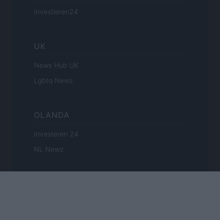
Investieren24
UK
News Hub UK
Lgbtq News
OLANDA
Investeren 24
NL Newz