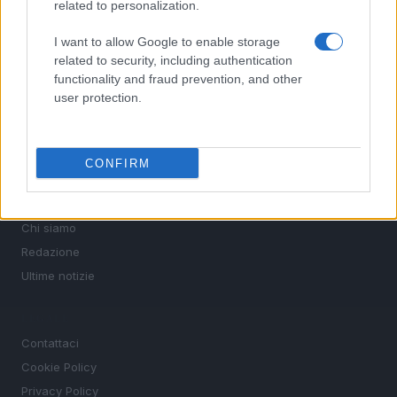
related to personalization.
SEZIONI
Calcio
I want to allow Google to enable storage
related to security, including authentication
Tennis
functionality and fraud prevention, and other
Basket
user protection.
Motori
Ciclismo
Altri sport
CONFIRM
MAGAZINE
Chi siamo
Redazione
Ultime notizie
LEGALE
Contattaci
Cookie Policy
Privacy Policy