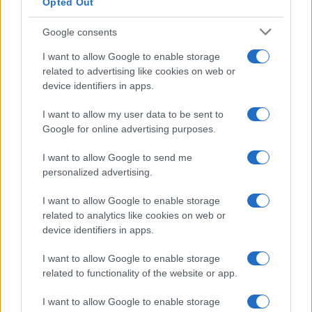
Opted Out
TOP IN SERGIO PEREZ
Google consents
1
Perez: “Sarebbe un sogno vincere davanti alla mia
I want to allow Google to enable storage
gente”
related to advertising like cookies on web or
device identifiers in apps.
I want to allow my user data to be sent to
Google for online advertising purposes.
I want to allow Google to send me
personalized advertising.
Sportmagazine: notizie, approfondimenti e classifiche su
I want to allow Google to enable storage
calcio, basket, tennis, ciclismo, motori, Formula 1,
related to analytics like cookies on web or
MotoGP e Olimpiadi. Le ultime news dalle competizioni
device identifiers in apps.
nazionali e internazionali, gli highlight delle partite, le
interviste ai protagonisti e i risultati in tempo reale di tutte
I want to allow Google to enable storage
le discipline che fanno emozionare gli appassionati di
related to functionality of the website or app.
sport.
I want to allow Google to enable storage