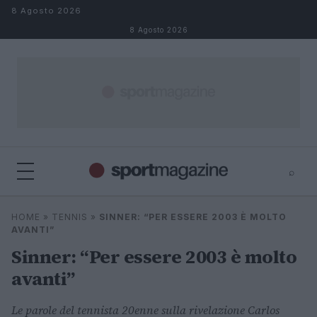
Salta al contenuto
8 Agosto 2026
8 Agosto 2026
⌕
⌕
×
HOME
»
TENNIS
»
SINNER: “PER ESSERE 2003 È MOLTO
Cerca
AVANTI”
Sinner: “Per essere 2003 è molto
avanti”
Le parole del tennista 20enne sulla rivelazione Carlos