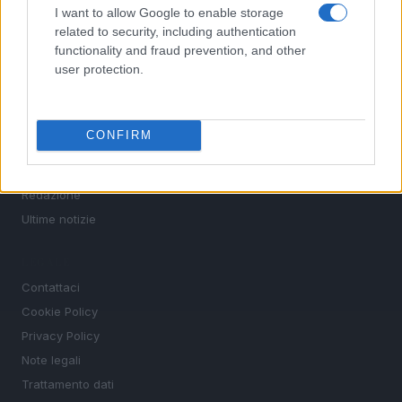
Tennis
I want to allow Google to enable storage
Basket
related to security, including authentication
functionality and fraud prevention, and other
Motori
user protection.
Ciclismo
Altri sport
CONFIRM
MAGAZINE
Chi siamo
Redazione
Ultime notizie
LEGALE
Contattaci
Cookie Policy
Privacy Policy
Note legali
Trattamento dati