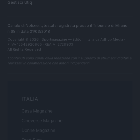
Gestisci Utiq
Canale di Notizie.it, testata registrata presso il Tribunale di Milano
n.68 in data 01/03/2018
Copyright © 2026 · Sportmagazine — Edito in Italia da
AdHub Media
·
P.IVA 13542920965 · REA MI 2729933
All Rights Reserved
I contenuti sono curati dalla redazione con il supporto di strumenti digitali e
realizzati in collaborazione con autori indipendenti.
ITALIA
Casa Magazine
Cineverse Magazine
Donne Magazine
Food Blog