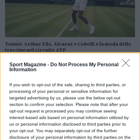
Tennis: Arthur Fils, Alcaraz e Cobolli e la moda delle
treccine nel circuito ATP
Francesca Lombardi · 8 Ago 2026
Sport Magazine -
Do Not Process My Personal
Information
TENNIS
If you wish to opt-out of the sale, sharing to third parties, or
processing of your personal or sensitive information for
targeted advertising by us, please use the below opt-out
section to confirm your selection. Please note that after your
opt-out request is processed you may continue seeing
interest-based ads based on personal information utilized by
us or personal information disclosed to third parties prior to
your opt-out. You may separately opt-out of the further
disclosure of your personal information by third parties on the