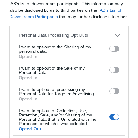
IAB’s list of downstream participants. This information may
also be disclosed by us to third parties on the
IAB’s List of
Downstream Participants
that may further disclose it to other
ATP Masters 1000 Montreal 2026: orari e partite del 7
agosto
third parties.
Andrea Conforti · 7 Ago 2026
Please note that this website/app uses one or more Google
Personal Data Processing Opt Outs
services and may gather and store information including but
not limited to your visit or usage behaviour. You may click to
I want to opt-out of the Sharing of my
personal data.
grant or deny consent to Google and its third-party tags to
PIÙ LETTI
Opted In
use your data for below specified purposes in below Google
consent section.
I want to opt-out of the Sale of my
1
Guida per tennisti: come mantenere la performance
Personal Data.
sui campi in terra rossa
Opted In
2
Chi è Thomas Fabbiano: la carriera del tennista
I want to opt-out of processing my
pugliese
Personal Data for Targeted Advertising.
Opted In
3
Tennis: maltempo e disagi nei tornei nordamericani,
I want to opt-out of Collection, Use,
finali rinviate e proteste
Retention, Sale, and/or Sharing of my
Personal Data that Is Unrelated with the
4
ATP Challenger Tour 2026: i tornei di agosto e i
Purposes for which it was collected.
protagonisti italiani
Opted Out