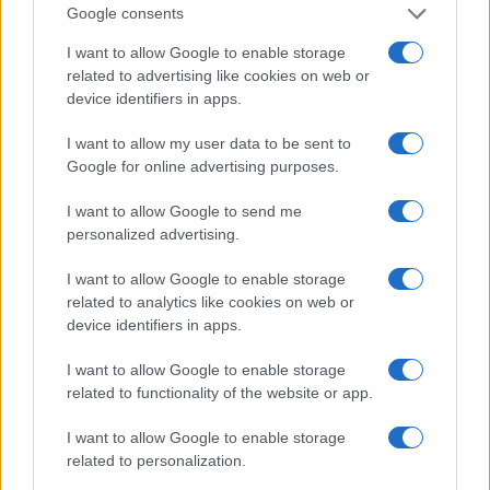
5
A quanto ammonta il patrimonio di Stefanos Tsitsipas?
Google consents
Lo stipendio
I want to allow Google to enable storage
related to advertising like cookies on web or
device identifiers in apps.
I want to allow my user data to be sent to
Google for online advertising purposes.
I want to allow Google to send me
personalized advertising.
Sportmagazine: notizie, approfondimenti e classifiche su
calcio, basket, tennis, ciclismo, motori, Formula 1,
I want to allow Google to enable storage
MotoGP e Olimpiadi. Le ultime news dalle competizioni
related to analytics like cookies on web or
nazionali e internazionali, gli highlight delle partite, le
device identifiers in apps.
interviste ai protagonisti e i risultati in tempo reale di tutte
le discipline che fanno emozionare gli appassionati di
I want to allow Google to enable storage
sport.
related to functionality of the website or app.
SEZIONI
I want to allow Google to enable storage
related to personalization.
Calcio