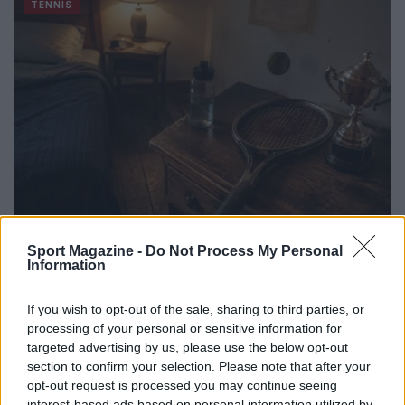
TENNIS
Sport Magazine -
Do Not Process My Personal
Masters 1000 canadese: Shelton supera Brooksby e
Information
avanza al terzo turno
Andrea Conforti · 6 Ago 2026
If you wish to opt-out of the sale, sharing to third parties, or
processing of your personal or sensitive information for
TENNIS
targeted advertising by us, please use the below opt-out
section to confirm your selection. Please note that after your
opt-out request is processed you may continue seeing
interest-based ads based on personal information utilized by