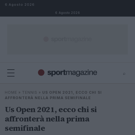
Salta al contenuto
6 Agosto 2026
6 Agosto 2026
⌕
⌕
×
HOME
»
TENNIS
»
US OPEN 2021, ECCO CHI SI
Cerca
AFFRONTERÀ NELLA PRIMA SEMIFINALE
Us Open 2021, ecco chi si
affronterà nella prima
semifinale