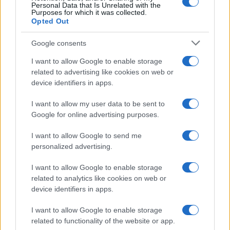
Personal Data that Is Unrelated with the
Purposes for which it was collected.
3
Tennis: maltempo e disagi nei tornei nordamericani,
Opted Out
finali rinviate e proteste
Google consents
4
Sinner conferma la sua presenza al China Open: i
dettagli dell’evento
I want to allow Google to enable storage
related to advertising like cookies on web or
5
ATP Challenger Tour 2026: i tornei di agosto e i
device identifiers in apps.
protagonisti italiani
I want to allow my user data to be sent to
Google for online advertising purposes.
I want to allow Google to send me
personalized advertising.
I want to allow Google to enable storage
related to analytics like cookies on web or
Sportmagazine: notizie, approfondimenti e classifiche su
device identifiers in apps.
calcio, basket, tennis, ciclismo, motori, Formula 1,
MotoGP e Olimpiadi. Le ultime news dalle competizioni
I want to allow Google to enable storage
nazionali e internazionali, gli highlight delle partite, le
related to functionality of the website or app.
interviste ai protagonisti e i risultati in tempo reale di tutte