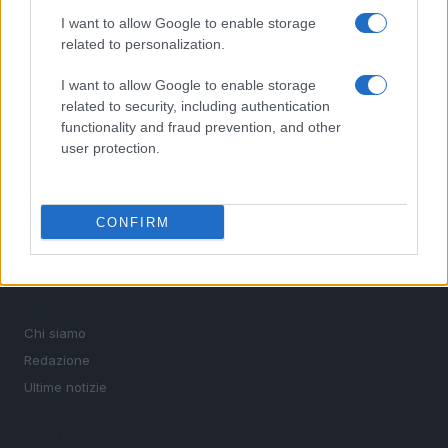
le discipline che fanno emozionare gli appassionati di
I want to allow Google to enable storage
sport.
related to personalization.
I want to allow Google to enable storage
SEZIONI
related to security, including authentication
Calcio
functionality and fraud prevention, and other
user protection.
Tennis
Basket
Motori
CONFIRM
Ciclismo
Altri sport
MAGAZINE
Chi siamo
Redazione
Ultime notizie
LEGALE