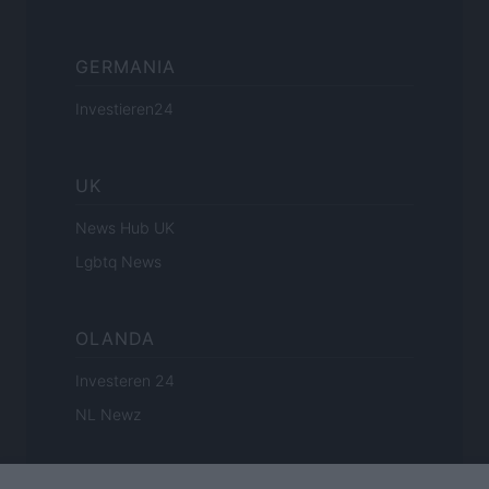
GERMANIA
Investieren24
UK
News Hub UK
Lgbtq News
OLANDA
Investeren 24
NL Newz