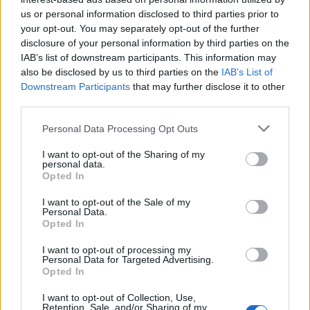
us or personal information disclosed to third parties prior to
your opt-out. You may separately opt-out of the further
disclosure of your personal information by third parties on the
IAB’s list of downstream participants. This information may
also be disclosed by us to third parties on the
IAB’s List of
Downstream Participants
that may further disclose it to other
third parties.
Please note that this website/app uses one or more Google
Personal Data Processing Opt Outs
Rientro tennis: progressione, match play e scelta
services and may gather and store information including but
tornei
not limited to your visit or usage behaviour. You may click to
I want to opt-out of the Sharing of my
personal data.
grant or deny consent to Google and its third-party tags to
Francesca Lombardi · 6 Ago 2026
Opted In
use your data for below specified purposes in below Google
consent section.
I want to opt-out of the Sale of my
Personal Data.
Opted In
PIÙ LETTI
I want to opt-out of processing my
1
Guida per tennisti: come mantenere la performance
Personal Data for Targeted Advertising.
sui campi in terra rossa
Opted In
2
Chi è Thomas Fabbiano: la carriera del tennista
I want to opt-out of Collection, Use,
Retention, Sale, and/or Sharing of my
pugliese