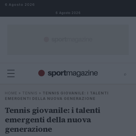
Salta al contenuto
6 Agosto 2026
6 Agosto 2026
⌕
⌕
×
HOME
»
TENNIS
»
TENNIS GIOVANILE: I TALENTI
Cerca
EMERGENTI DELLA NUOVA GENERAZIONE
Tennis giovanile: i talenti
emergenti della nuova
generazione