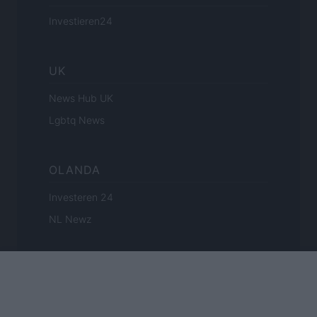
Investieren24
UK
News Hub UK
Lgbtq News
OLANDA
Investeren 24
NL Newz