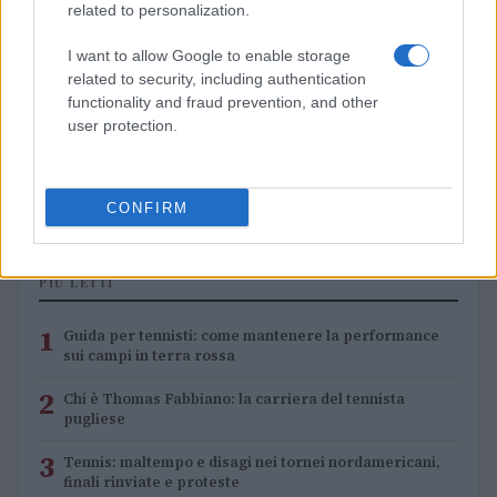
related to personalization.
I want to allow Google to enable storage
related to security, including authentication
functionality and fraud prevention, and other
user protection.
Rientro tennis: progressione, match play e scelta
tornei
Francesca Lombardi · 6 Ago 2026
CONFIRM
PIÙ LETTI
1
Guida per tennisti: come mantenere la performance
sui campi in terra rossa
2
Chi è Thomas Fabbiano: la carriera del tennista
pugliese
3
Tennis: maltempo e disagi nei tornei nordamericani,
finali rinviate e proteste