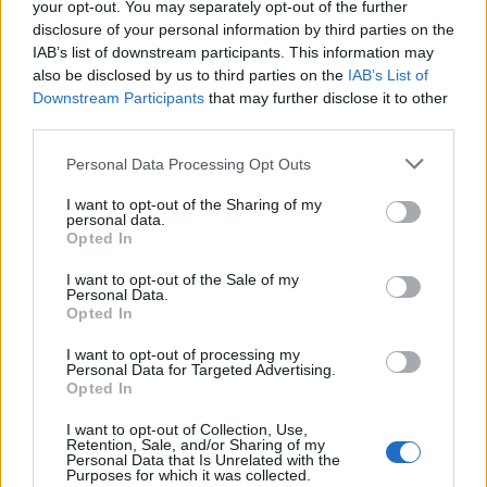
your opt-out. You may separately opt-out of the further
TENNIS
disclosure of your personal information by third parties on the
IAB’s list of downstream participants. This information may
also be disclosed by us to third parties on the
IAB’s List of
Downstream Participants
that may further disclose it to other
third parties.
Please note that this website/app uses one or more Google
Personal Data Processing Opt Outs
services and may gather and store information including but
not limited to your visit or usage behaviour. You may click to
I want to opt-out of the Sharing of my
personal data.
grant or deny consent to Google and its third-party tags to
Opted In
use your data for below specified purposes in below Google
consent section.
I want to opt-out of the Sale of my
Personal Data.
Opted In
Tennis: il dettagliato programma del 6 agosto per il
Canadian Open 2026
I want to opt-out of processing my
Francesca Lombardi · 6 Ago 2026
Personal Data for Targeted Advertising.
Opted In
TENNIS
I want to opt-out of Collection, Use,
Retention, Sale, and/or Sharing of my
Personal Data that Is Unrelated with the
Purposes for which it was collected.