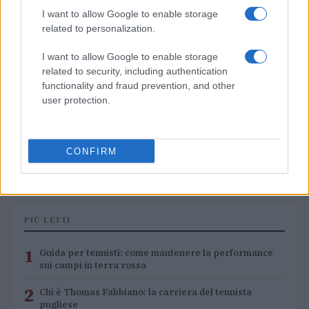
I want to allow Google to enable storage
related to personalization.
I want to allow Google to enable storage
related to security, including authentication
functionality and fraud prevention, and other
user protection.
ATP Masters 1000 Montreal 2026: orari e partite del 7
agosto
CONFIRM
Andrea Conforti · 7 Ago 2026
PIÙ LETTI
1
Guida per tennisti: come mantenere la performance
sui campi in terra rossa
2
Chi è Thomas Fabbiano: la carriera del tennista
pugliese