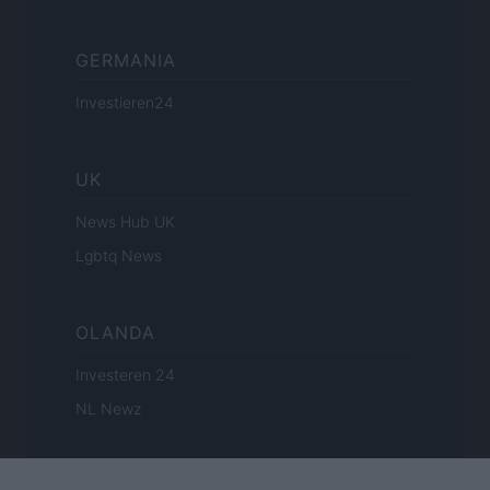
GERMANIA
Investieren24
UK
News Hub UK
Lgbtq News
OLANDA
Investeren 24
NL Newz