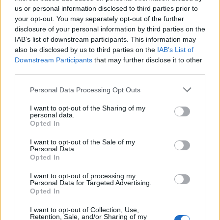
us or personal information disclosed to third parties prior to
Continua a leggere
your opt-out. You may separately opt-out of the further
disclosure of your personal information by third parties on the
IAB’s list of downstream participants. This information may
TENNIS
also be disclosed by us to third parties on the
IAB’s List of
Downstream Participants
that may further disclose it to other
third parties.
Please note that this website/app uses one or more Google
Personal Data Processing Opt Outs
services and may gather and store information including but
not limited to your visit or usage behaviour. You may click to
I want to opt-out of the Sharing of my
personal data.
grant or deny consent to Google and its third-party tags to
Opted In
use your data for below specified purposes in below Google
consent section.
I want to opt-out of the Sale of my
Personal Data.
Opted In
Monfils e Tien: un incontro generazionale al Masters
I want to opt-out of processing my
Personal Data for Targeted Advertising.
1000 di Montréal
Opted In
Ilaria Mauri · 8 Ago 2026
I want to opt-out of Collection, Use,
Retention, Sale, and/or Sharing of my
TENNIS