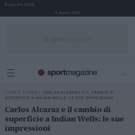
Salta al contenuto
8 Agosto 2026
8 Agosto 2026
⌕
⌕
×
HOME
»
TENNIS
»
CARLOS ALCARAZ E IL CAMBIO DI
Cerca
SUPERFICIE A INDIAN WELLS: LE SUE IMPRESSIONI
Carlos Alcaraz e il cambio di
superficie a Indian Wells: le sue
impressioni