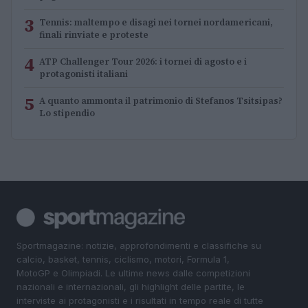
3
Tennis: maltempo e disagi nei tornei nordamericani,
finali rinviate e proteste
4
ATP Challenger Tour 2026: i tornei di agosto e i
protagonisti italiani
5
A quanto ammonta il patrimonio di Stefanos Tsitsipas?
Lo stipendio
Sportmagazine: notizie, approfondimenti e classifiche su
calcio, basket, tennis, ciclismo, motori, Formula 1,
MotoGP e Olimpiadi. Le ultime news dalle competizioni
nazionali e internazionali, gli highlight delle partite, le
interviste ai protagonisti e i risultati in tempo reale di tutte