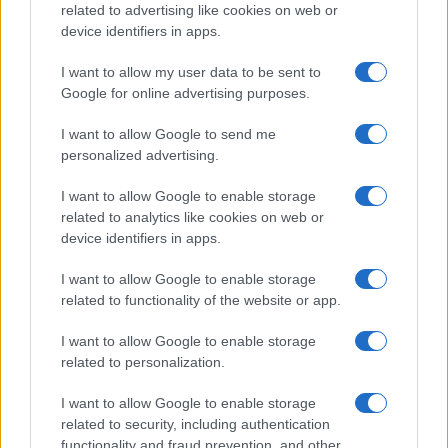
related to advertising like cookies on web or
Tennis: Arthur Fils, Alcaraz e Cobolli e la moda delle
device identifiers in apps.
treccine nel circuito ATP
Francesca Lombardi · 8 Ago 2026
I want to allow my user data to be sent to
Google for online advertising purposes.
TENNIS
I want to allow Google to send me
personalized advertising.
I want to allow Google to enable storage
related to analytics like cookies on web or
device identifiers in apps.
I want to allow Google to enable storage
related to functionality of the website or app.
I want to allow Google to enable storage
related to personalization.
ATP Masters 1000 Montreal 2026: orari e partite del 7
I want to allow Google to enable storage
agosto
related to security, including authentication
Andrea Conforti · 7 Ago 2026
functionality and fraud prevention, and other