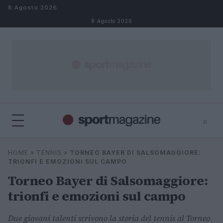
Salta al contenuto
8 Agosto 2026
8 Agosto 2026
⌕
⌕
×
HOME
»
TENNIS
»
TORNEO BAYER DI SALSOMAGGIORE:
Cerca
TRIONFI E EMOZIONI SUL CAMPO
Torneo Bayer di Salsomaggiore:
trionfi e emozioni sul campo
Due giovani talenti scrivono la storia del tennis al Torneo