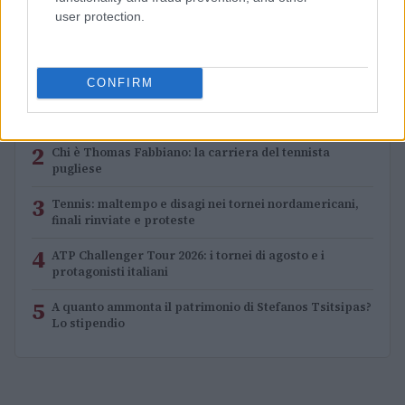
user protection.
PIÙ LETTI
CONFIRM
1
Guida per tennisti: come mantenere la performance
sui campi in terra rossa
2
Chi è Thomas Fabbiano: la carriera del tennista
pugliese
3
Tennis: maltempo e disagi nei tornei nordamericani,
finali rinviate e proteste
4
ATP Challenger Tour 2026: i tornei di agosto e i
protagonisti italiani
5
A quanto ammonta il patrimonio di Stefanos Tsitsipas?
Lo stipendio