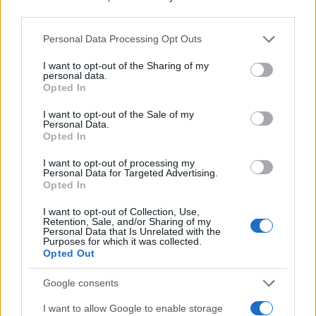
third parties.
Please note that this website/app uses one or more Google
Personal Data Processing Opt Outs
services and may gather and store information including but
not limited to your visit or usage behaviour. You may click to
I want to opt-out of the Sharing of my
Monfils e Tien: un incontro generazionale al Masters
personal data.
grant or deny consent to Google and its third-party tags to
1000 di Montréal
Opted In
use your data for below specified purposes in below Google
Ilaria Mauri · 8 Ago 2026
consent section.
I want to opt-out of the Sale of my
Personal Data.
Opted In
TENNIS
I want to opt-out of processing my
Personal Data for Targeted Advertising.
Opted In
I want to opt-out of Collection, Use,
Retention, Sale, and/or Sharing of my
Personal Data that Is Unrelated with the
Purposes for which it was collected.
Opted Out
Google consents
I want to allow Google to enable storage