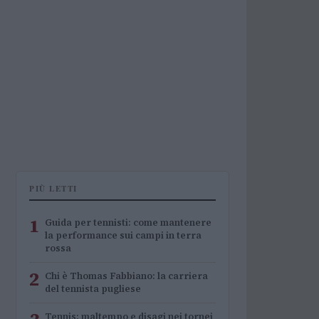
PIÙ LETTI
1
Guida per tennisti: come mantenere
la performance sui campi in terra
rossa
2
Chi è Thomas Fabbiano: la carriera
del tennista pugliese
Tennis: maltempo e disagi nei tornei