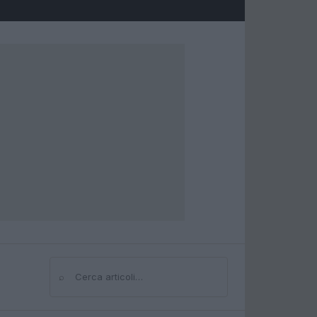
⌕
Cerca