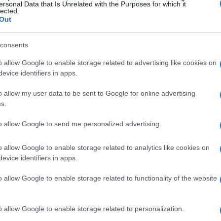
ersonal Data that Is Unrelated with the Purposes for which it
lected.
prepara ad affrontare il suo primo match,
Out
senza problemi. Ma chi sarà il vero
consents
o allow Google to enable storage related to advertising like cookies on
smine Paolini e Donna Vekic si preparano a
evice identifiers in apps.
messe come Mirra Andreeva e Amanda
o allow my user data to be sent to Google for online advertising
tch di qualificazione hanno già mostrato
s.
to allow Google to send me personalized advertising.
o allow Google to enable storage related to analytics like cookies on
evice identifiers in apps.
per le stelle. Giocatrici come Qinwen Zheng e
e la stoffa per far bene, e i loro incontri
o allow Google to enable storage related to functionality of the website
aspettati. Le tensioni sono palpabili, e il
eglio.
o allow Google to enable storage related to personalization.