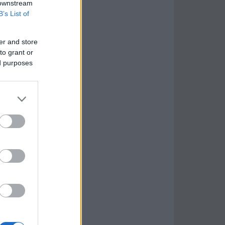
 downstream
B’s List of
er and store
to grant or
ed purposes