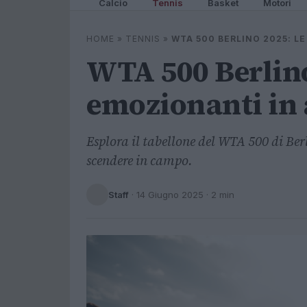
Calcio
Tennis
Basket
Motori
HOME
»
TENNIS
»
WTA 500 BERLINO 2025: L
WTA 500 Berlino 
emozionanti in 
Esplora il tabellone del WTA 500 di Berl
scendere in campo.
Staff
·
14 Giugno 2025
· 2 min