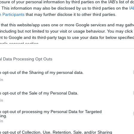
losure of your personal information by third parties on the IAB’s list of
. This information may also be disclosed by us to third parties on the
IA
Participants
that may further disclose it to other third parties.
 that this website/app uses one or more Google services and may gath
including but not limited to your visit or usage behaviour. You may click 
 to Google and its third-party tags to use your data for below specifi
ogle consent section.
l Data Processing Opt Outs
o opt-out of the Sharing of my personal data.
In
o opt-out of the Sale of my Personal Data.
In
to opt-out of processing my Personal Data for Targeted
ing.
In
a di serie numero 1, è pronta a scendere in
o opt-out of Collection, Use, Retention, Sale, and/or Sharing
no di metterla alla prova. L’astuta Rybakina,