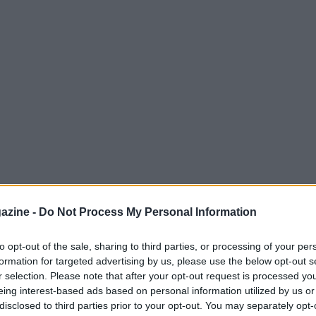
 tabellone principale promette scintille. Tra le
azine -
Do Not Process My Personal Information
bakina si preparano a dare battaglia, con
velarsi decisivi. La tensione cresce e gli
to opt-out of the sale, sharing to third parties, or processing of your per
formation for targeted advertising by us, please use the below opt-out s
erdere l’occasione di seguire questi incontri.
r selection. Please note that after your opt-out request is processed y
eing interest-based ads based on personal information utilized by us or
disclosed to third parties prior to your opt-out. You may separately opt-