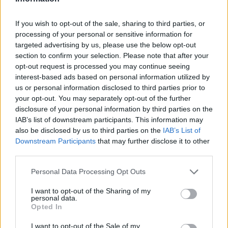
torneo con lucidità e freschezza. In un torneo
dove un singolo errore può costare un
quindici
If you wish to opt-out of the sale, sharing to third parties, or
la cautela nella preparazione può rivelarsi una
processing of your personal or sensitive information for
risorsa preziosa.
targeted advertising by us, please use the below opt-out
section to confirm your selection. Please note that after your
opt-out request is processed you may continue seeing
La discussione sull’efficacia di questa strategia
interest-based ads based on personal information utilized by
prosegue tra gli addetti ai lavori: alcuni
us or personal information disclosed to third parties prior to
sostengono che l’adattamento alla superficie
your opt-out. You may separately opt-out of the further
disclosure of your personal information by third parties on the
richieda necessariamente molti match, altri,
IAB’s list of downstream participants. This information may
come lo staff di Sinner, ritengono che la qualità
also be disclosed by us to third parties on the
IAB’s List of
del lavoro e la protezione del fisico possano
Downstream Participants
that may further disclose it to other
third parties.
portare a risultati migliori. In ogni caso, la
missione verso Wimbledon 2026 è già in atto e
Please note that this website/app uses one or more Google
Personal Data Processing Opt Outs
services and may gather and store information including but
segue una logica metodica che privilegia il
not limited to your visit or usage behaviour. You may click to
I want to opt-out of the Sharing of my
controllo dei carichi e la progressione studiata.
personal data.
grant or deny consent to Google and its third-party tags to
Opted In
use your data for below specified purposes in below Google
Testo di
Francesco Paolo Villarico
. Foto:
Patrick
consent section.
I want to opt-out of the Sale of my