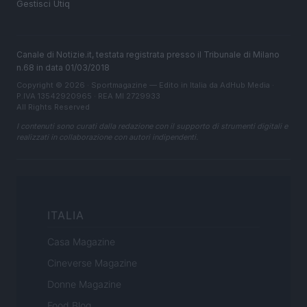
Gestisci Utiq
Canale di Notizie.it, testata registrata presso il Tribunale di Milano
n.68 in data 01/03/2018
Copyright © 2026 · Sportmagazine — Edito in Italia da
AdHub Media
·
P.IVA 13542920965 · REA MI 2729933
All Rights Reserved
I contenuti sono curati dalla redazione con il supporto di strumenti digitali e
realizzati in collaborazione con autori indipendenti.
ITALIA
Casa Magazine
Cineverse Magazine
Donne Magazine
Food Blog