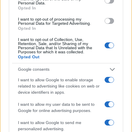
Boren
.
Personal Data.
Opted In
I want to opt-out of processing my
Personal Data for Targeted Advertising.
Opted In
AUTORE
Francesca Lombardi
I want to opt-out of Collection, Use,
Francesca Lombardi, fiorentina, prese appunti
Retention, Sale, and/or Sharing of my
Personal Data that Is Unrelated with the
tecnici dal primo box di un circuito toscano e
Purposes for which it was collected.
da allora firma approfondimenti sui motori. In
Opted Out
redazione sostiene un approccio metodico
alle prove su pista, cura il format 'tecnica e
Google consents
cronaca' e conserva i fogli di appunti del
I want to allow Google to enable storage
debutto tecnico in autodromo.
related to advertising like cookies on web or
device identifiers in apps.
I want to allow my user data to be sent to
Google for online advertising purposes.
I want to allow Google to send me
personalized advertising.