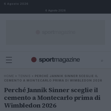
Salta al contenuto
6 Agosto 2026
6 Agosto 2026
⌕
⌕
×
HOME
»
TENNIS
»
PERCHÉ JANNIK SINNER SCEGLIE IL
Cerca
CEMENTO A MONTECARLO PRIMA DI WIMBLEDON 2026
Perché Jannik Sinner sceglie il
cemento a Montecarlo prima di
Wimbledon 2026