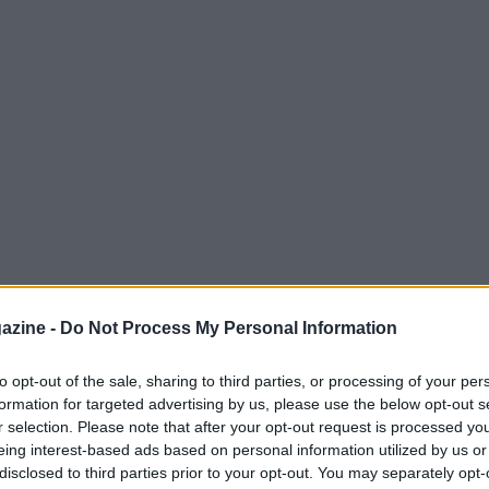
azine -
Do Not Process My Personal Information
golo
aggiornata al
22-06-2026
offre un quadro
to opt-out of the sale, sharing to third parties, or processing of your per
l momento e della distribuzione per paesi e
formation for targeted advertising by us, please use the below opt-out s
rgono giocatori di prima fascia come
Jannik
r selection. Please note that after your opt-out request is processed y
eing interest-based ads based on personal information utilized by us or
s Alcaraz
(ESP, nato 05-05-2003) e
Alexander
disclosed to third parties prior to your opt-out. You may separately opt-