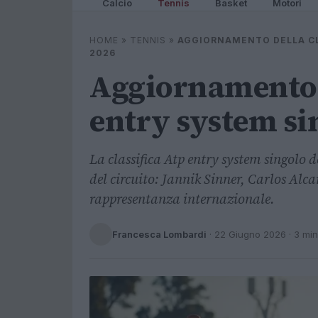
Calcio
Tennis
Basket
Motori
HOME
»
TENNIS
»
AGGIORNAMENTO DELLA CL
2026
Aggiornamento d
entry system si
La classifica Atp entry system singolo 
del circuito: Jannik Sinner, Carlos Alc
rappresentanza internazionale.
Francesca Lombardi
·
22 Giugno 2026
· 3 min