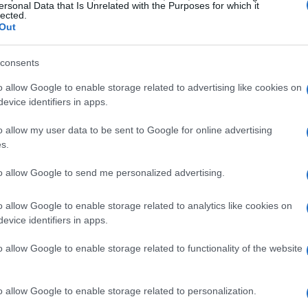
ersonal Data that Is Unrelated with the Purposes for which it
lected.
Out
riferimenti anagrafici
consents
ure consolidate e giovani dal rendimento
o allow Google to enable storage related to advertising like cookies on
evice identifiers in apps.
2001) si conferma tra i leader, mentre
Carlos
 essere uno dei nomi più seguiti per il suo
o allow my user data to be sent to Google for online advertising
s.
xander Zverev
(GER, 20-04-1997) e
Felix
rappresentano alternative di alto livello nel
to allow Google to send me personalized advertising.
me
Novak Djokovic
(SRB, 22-05-1987) e
o allow Google to enable storage related to analytics like cookies on
l Medvedev
(RUS, 11-02-1996). L’elenco
evice identifiers in apps.
 Shelton
(USA, 09-10-2002) e giocatori solidi
o allow Google to enable storage related to functionality of the website
99). La presenza di date di nascita consente
transizione
tra generazioni.
o allow Google to enable storage related to personalization.