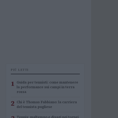
PIÙ LETTI
1
Guida per tennisti: come mantenere
la performance sui campi in terra
rossa
2
Chi è Thomas Fabbiano: la carriera
del tennista pugliese
Tennis: maltempo e disagi nei tornei