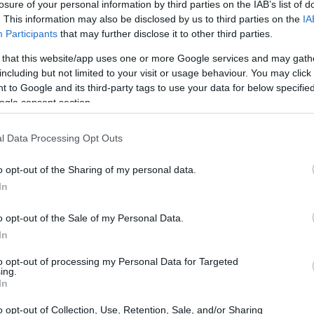
rappresentano diverse generazioni del tennis
losure of your personal information by third parties on the IAB’s list of
. This information may also be disclosed by us to third parties on the
IA
giornamento consente di osservare non solo
Participants
that may further disclose it to other third parties.
l rinnovamento generazionale e la presenza
 that this website/app uses one or more Google services and may gath
including but not limited to your visit or usage behaviour. You may click 
 to Google and its third-party tags to use your data for below specifi
ogle consent section.
l Data Processing Opt Outs
o opt-out of the Sharing of my personal data.
In
o opt-out of the Sale of my Personal Data.
In
to opt-out of processing my Personal Data for Targeted
ing.
In
o opt-out of Collection, Use, Retention, Sale, and/or Sharing