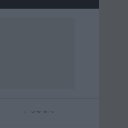
⌕
Cerca