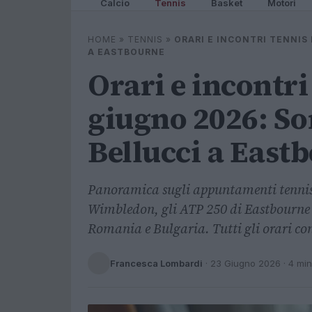
Calcio
Tennis
Basket
Motori
HOME
»
TENNIS
»
ORARI E INCONTRI TENNIS
A EASTBOURNE
Orari e incontri
giugno 2026: So
Bellucci a East
Panoramica sugli appuntamenti tennis
Wimbledon, gli ATP 250 di Eastbourne e
Romania e Bulgaria. Tutti gli orari co
Francesca Lombardi
·
23 Giugno 2026
· 4 min