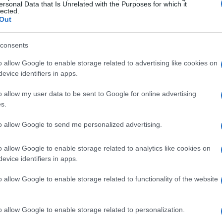
ersonal Data that Is Unrelated with the Purposes for which it
lected.
rari precisi, lo stato dei match (quando noto)
Out
olare il confronto tra
Lorenzo Sonego
e
consents
stualizzare l’atteso incontro a Maiorca. Dove
tch deve ancora iniziare
” per indicare gli
o allow Google to enable storage related to advertising like cookies on
evice identifiers in apps.
o allow my user data to be sent to Google for online advertising
s.
match a Wimbledon
to allow Google to send me personalized advertising.
ersi incontri di primo turno di
ornata. Gli abbinamenti e gli orari
o allow Google to enable storage related to analytics like cookies on
evice identifiers in apps.
ton
alle ore
12:00
Inglis
contro
Bronzetti
(2°
ontro
Stefanini
(2° incontro) alle ore
12:00
e
o allow Google to enable storage related to functionality of the website
lle ore
12:00
. Sempre a Wimbledon è
kugue
e
Pigato
alle ore
11:00
. Per tutti questi
o allow Google to enable storage related to personalization.