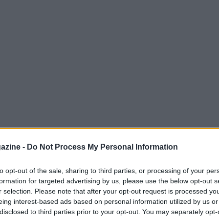
azine -
Do Not Process My Personal Information
to opt-out of the sale, sharing to third parties, or processing of your per
formation for targeted advertising by us, please use the below opt-out s
o 2026 presenta un mix di partite sui
r selection. Please note that after your opt-out request is processed y
ui circuiti challenger. Questo riepilogo
eing interest-based ads based on personal information utilized by us or
disclosed to third parties prior to your opt-out. You may separately opt-
 di
Wimbledon
degli ATP 250 di
Eastbourne
e