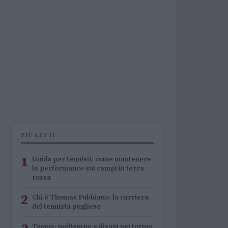
PIÙ LETTI
1
Guida per tennisti: come mantenere
la performance sui campi in terra
rossa
2
Chi è Thomas Fabbiano: la carriera
del tennista pugliese
Tennis: maltempo e disagi nei tornei