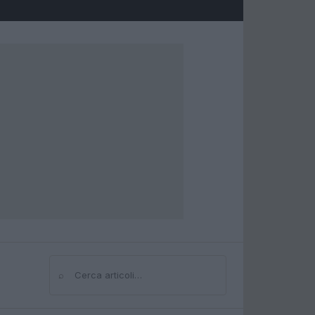
⌕
Cerca