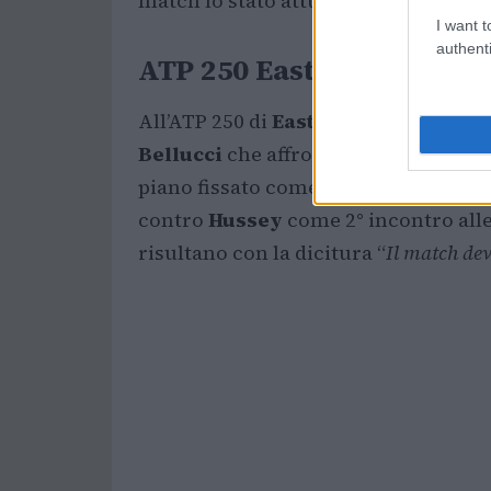
match lo stato attuale riportato è: “
I
I want t
authenti
ATP 250 Eastbourne: Belluc
All’ATP 250 di
Eastbourne
sul veloce
Bellucci
che affronta al secondo tur
piano fissato come 2° incontro alle 
contro
Hussey
come 2° incontro all
risultano con la dicitura “
Il match dev