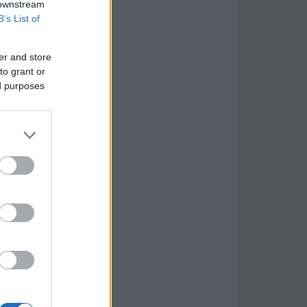
 downstream
B’s List of
er and store
to grant or
ed purposes