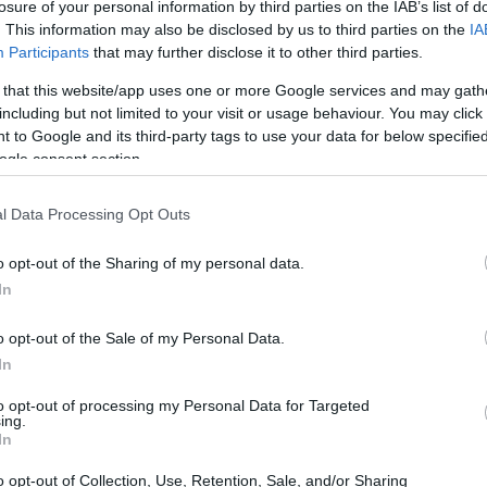
losure of your personal information by third parties on the IAB’s list of
ures
e
Plovdiv
con gli orari pubblicati e i dati
. This information may also be disclosed by us to third parties on the
IA
Participants
that may further disclose it to other third parties.
he lo prevedono.
 that this website/app uses one or more Google services and may gath
including but not limited to your visit or usage behaviour. You may click 
 to Google and its third-party tags to use your data for below specifi
ogle consent section.
l Data Processing Opt Outs
o opt-out of the Sharing of my personal data.
In
o opt-out of the Sale of my Personal Data.
In
to opt-out of processing my Personal Data for Targeted
ing.
In
o opt-out of Collection, Use, Retention, Sale, and/or Sharing