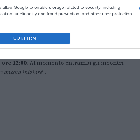
l match deve ancora iniziare
“.
o allow Google to enable storage related to security, including
cation functionality and fraud prevention, and other user protection.
ci e gli altri azzurri
 d’erba, spicca la convocazione di
Mattia
CONFIRM
no il francese
Humbert
in un match di primo
ore
15:30
. Anche
Arnaldi
è in tabellone e gioca
e ore
12:00
. Al momento entrambi gli incontri
e ancora iniziare
“.