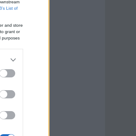
 downstream
B’s List of
er and store
to grant or
ed purposes