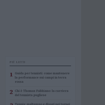
PIÙ LETTI
1
Guida per tennisti: come mantenere
la performance sui campi in terra
rossa
2
Chi è Thomas Fabbiano: la carriera
del tennista pugliese
Tennis: maltempo e disagi nei tornei