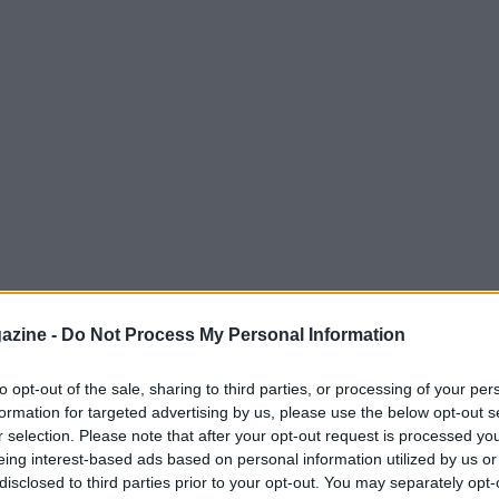
onisti del circuito tennistico iniziano a
azine -
Do Not Process My Personal Information
ve. Durante il media day dell’
All England
orneo hanno condiviso i loro pensieri e
to opt-out of the sale, sharing to third parties, or processing of your per
formation for targeted advertising by us, please use the below opt-out s
r selection. Please note that after your opt-out request is processed y
eing interest-based ads based on personal information utilized by us or
disclosed to third parties prior to your opt-out. You may separately opt-