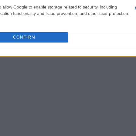
inizi a vederli semplicemente come avversari.
o allow Google to enable storage related to security, including
cation functionality and fraud prevention, and other user protection.
do scendi in campo devi mettere tutto da
.
CONFIRM