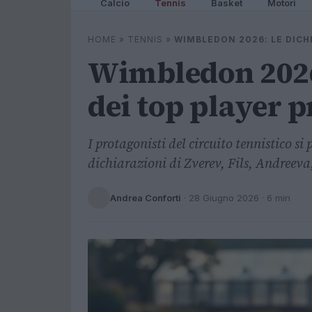
Calcio
Tennis
Basket
Motori
HOME
»
TENNIS
»
WIMBLEDON 2026: LE DICH
Wimbledon 2026:
dei top player 
I protagonisti del circuito tennistico 
dichiarazioni di Zverev, Fils, Andreeva
Andrea Conforti
·
28 Giugno 2026
· 6 min