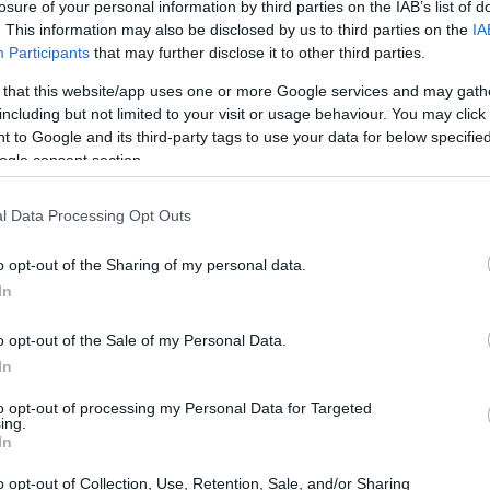
losure of your personal information by third parties on the IAB’s list of
. This information may also be disclosed by us to third parties on the
IA
Participants
that may further disclose it to other third parties.
 that this website/app uses one or more Google services and may gath
including but not limited to your visit or usage behaviour. You may click 
 to Google and its third-party tags to use your data for below specifi
ogle consent section.
l Data Processing Opt Outs
o opt-out of the Sharing of my personal data.
In
o opt-out of the Sale of my Personal Data.
In
o vincitore del suo primo titolo Slam al
to opt-out of processing my Personal Data for Targeted
ing.
a sfida. Il tedesco ha spiegato che la
In
radicalmente la sua vita: “La gente pensa che
o opt-out of Collection, Use, Retention, Sale, and/or Sharing