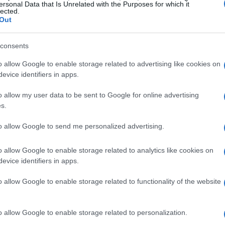
mbi. In realtà non cambia così tanto.
ersonal Data that Is Unrelated with the Purposes for which it
lected.
care a golf con gli amici o andare al parco
Out
grande soddisfazione, ma la vita va avanti.
bledon a preparare il prossimo Slam”.
consents
o allow Google to enable storage related to advertising like cookies on
evice identifiers in apps.
 i Big Three
o allow my user data to be sent to Google for online advertising
nto con
Rafael Nadal
a Roland Garros, un
s.
 quanto accaduto nel 2026. “Non volevo
to allow Google to send me personalized advertising.
uno vuole giocare contro Rafa al primo
i nuovo a Roland Garros per lasciare alle
o allow Google to enable storage related to analytics like cookies on
evice identifiers in apps.
ovo, vincendo o perdendo. Dopo la partita
mo potuto giocarla”.
o allow Google to enable storage related to functionality of the website
rapporto con i
Big Three
spiegando come con il
o allow Google to enable storage related to personalization.
tarli: “La prima volta ero molto nervoso e