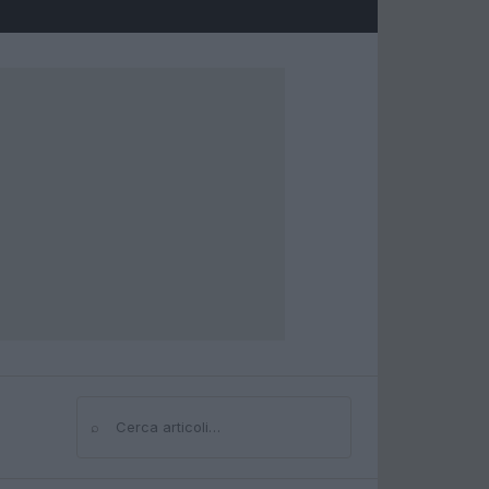
⌕
Cerca