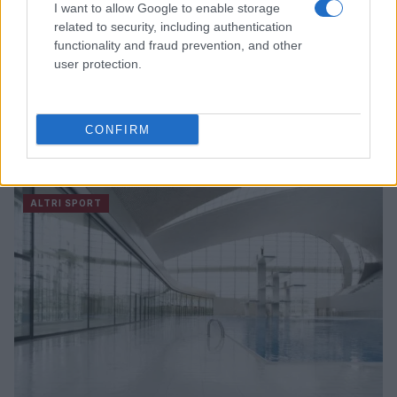
I want to allow Google to enable storage
related to security, including authentication
functionality and fraud prevention, and other
user protection.
Linci Rugby Club Milano: la storia di un gruppo di
CONFIRM
atlete che ha scelto l’autogestione
Ilaria Mauri · 7 Ago 2026
ALTRI SPORT