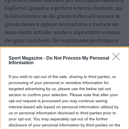
I giocatori sono costretti per un combattimento a
togliersi i guanti e a gettare a terra i bastoni, ma
la loro liceità e se sia giusto tollerarli ancora in
questa misura oppure no continua a restare un
tema molto attuale, anche e soprattutto a causa
dei gravi incidenti che continuano purtroppo e
inevitabilmente ad avere luogo.
Sport Magazine -
Do Not Process My Personal
Information
AUTORE
If you wish to opt-out of the sale, sharing to third parties, or
Francesco Basso
processing of your personal or sensitive information for
targeted advertising by us, please use the below opt-out
section to confirm your selection. Please note that after your
opt-out request is processed you may continue seeing
interest-based ads based on personal information utilized by
us or personal information disclosed to third parties prior to
your opt-out. You may separately opt-out of the further
disclosure of your personal information by third parties on the