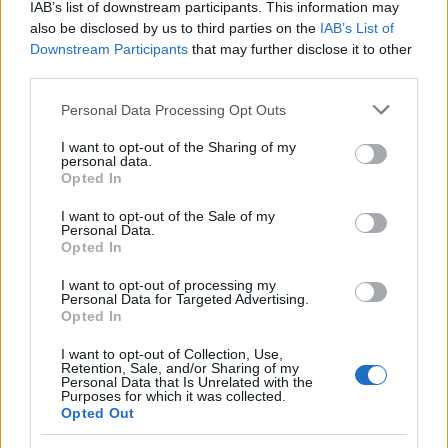
IAB’s list of downstream participants. This information may
also be disclosed by us to third parties on the
IAB’s List of
Downstream Participants
that may further disclose it to other
third parties.
Please note that this website/app uses one or more Google
Personal Data Processing Opt Outs
services and may gather and store information including but
not limited to your visit or usage behaviour. You may click to
I want to opt-out of the Sharing of my
personal data.
grant or deny consent to Google and its third-party tags to
Opted In
use your data for below specified purposes in below Google
consent section.
I want to opt-out of the Sale of my
Personal Data.
Opted In
I want to opt-out of processing my
Personal Data for Targeted Advertising.
Opted In
Continua a leggere
I want to opt-out of Collection, Use,
Retention, Sale, and/or Sharing of my
Personal Data that Is Unrelated with the
ALTRI SPORT
Purposes for which it was collected.
Opted Out