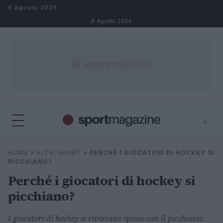
Salta al contenuto
8 Agosto 2026
8 Agosto 2026
⌕
⌕
×
HOME
»
ALTRI SPORT
»
PERCHÉ I GIOCATORI DI HOCKEY SI
Cerca
PICCHIANO?
Perché i giocatori di hockey si
picchiano?
I giocatori di hockey si ritrovano spesso con il picchiarsi: