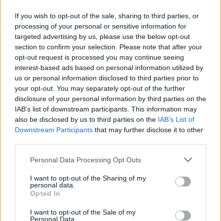
stimolo a migliorare ancora.
If you wish to opt-out of the sale, sharing to third parties, or
processing of your personal or sensitive information for
targeted advertising by us, please use the below opt-out
section to confirm your selection. Please note that after your
AUTORE
Martina Marchesi
opt-out request is processed you may continue seeing
interest-based ads based on personal information utilized by
Martina Marchesi ha guidato la squadra che
us or personal information disclosed to third parties prior to
ha coperto il piano urbanistico di Firenze,
your opt-out. You may separately opt-out of the further
sostenendo una linea editoriale basata
disclosure of your personal information by third parties on the
sull'analisi documentale. Vicedirettrice, porta
IAB’s list of downstream participants. This information may
un dettaglio personale riconoscibile: una
also be disclosed by us to third parties on the
IAB’s List of
mappa manoscritta dei rioni fiorentini nella sua
Downstream Participants
that may further disclose it to other
agenda.
third parties.
Please note that this website/app uses one or more Google
Personal Data Processing Opt Outs
services and may gather and store information including but
not limited to your visit or usage behaviour. You may click to
I want to opt-out of the Sharing of my
personal data.
grant or deny consent to Google and its third-party tags to
Opted In
use your data for below specified purposes in below Google
consent section.
I want to opt-out of the Sale of my
Personal Data.