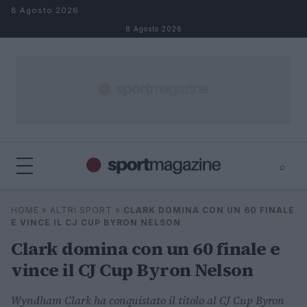
Salta al contenuto
8 Agosto 2026
8 Agosto 2026
⌕
⌕
×
HOME
»
ALTRI SPORT
»
CLARK DOMINA CON UN 60 FINALE
Cerca
E VINCE IL CJ CUP BYRON NELSON
Clark domina con un 60 finale e
vince il CJ Cup Byron Nelson
Wyndham Clark ha conquistato il titolo al CJ Cup Byron