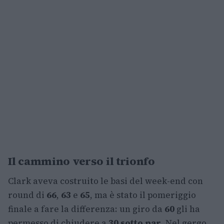
Il cammino verso il trionfo
Clark aveva costruito le basi del week-end con
round di
66
,
63
e
65
, ma è stato il pomeriggio
finale a fare la differenza: un giro da
60
gli ha
permesso di chiudere a
30 sotto par
. Nel gergo