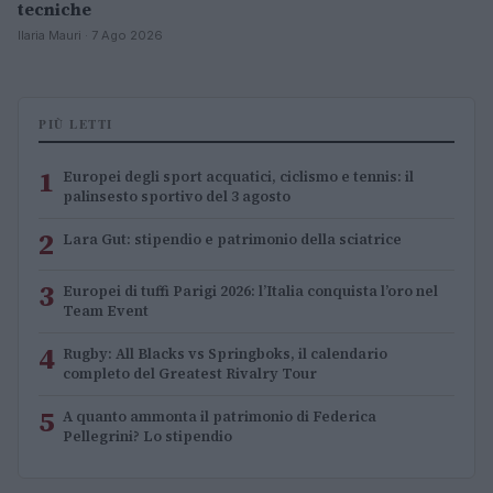
tecniche
Ilaria Mauri · 7 Ago 2026
PIÙ LETTI
1
Europei degli sport acquatici, ciclismo e tennis: il
palinsesto sportivo del 3 agosto
2
Lara Gut: stipendio e patrimonio della sciatrice
3
Europei di tuffi Parigi 2026: l’Italia conquista l’oro nel
Team Event
4
Rugby: All Blacks vs Springboks, il calendario
completo del Greatest Rivalry Tour
5
A quanto ammonta il patrimonio di Federica
Pellegrini? Lo stipendio