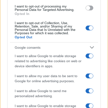
Andrea Conforti
I want to opt-out of processing my
Andrea Conforti, 46enne torinese dal look
Personal Data for Targeted Advertising.
Opted In
casual e naturale, è un analista tattico che
trasforma dati e clip in racconti social. Ricorda
I want to opt-out of Collection, Use,
quando annotò la rimonta al box stampa dello
Retention, Sale, and/or Sharing of my
Stadio Olimpico Grande Torino: da
Personal Data that Is Unrelated with the
Purposes for which it was collected.
quell'appunto nacque la sua linea editoriale,
Opted Out
che propugna spiegazioni visive per il tifoso
critico. Dettaglio unico: una stagione
Google consents
allenatore under15 al Chieri e ciclista urbano.
I want to allow Google to enable storage
related to advertising like cookies on web or
device identifiers in apps.
I want to allow my user data to be sent to
Google for online advertising purposes.
I want to allow Google to send me
personalized advertising.
I want to allow Google to enable storage