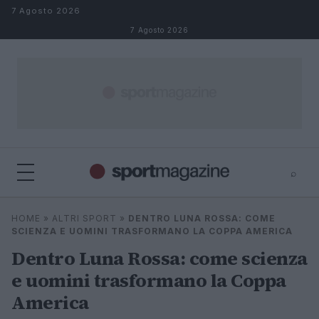
Salta al contenuto
7 Agosto 2026
7 Agosto 2026
⌕
⌕
×
HOME
»
ALTRI SPORT
»
DENTRO LUNA ROSSA: COME
Cerca
SCIENZA E UOMINI TRASFORMANO LA COPPA AMERICA
Dentro Luna Rossa: come scienza
e uomini trasformano la Coppa
America