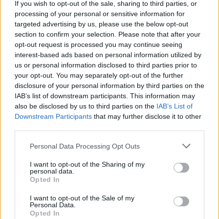
If you wish to opt-out of the sale, sharing to third parties, or
tattici e psicologici per ottenere la prestazione
processing of your personal or sensitive information for
targeted advertising by us, please use the below opt-out
vincente.
section to confirm your selection. Please note that after your
opt-out request is processed you may continue seeing
In sintesi, ciò che in porto appare come una flotta
interest-based ads based on personal information utilized by
di scafi affusolati è in realtà il risultato di una
us or personal information disclosed to third parties prior to
macchina complessa: tecnologie di avanguardia,
your opt-out. You may separately opt-out of the further
disclosure of your personal information by third parties on the
materiali specialistici, partnership industriali e
IAB’s list of downstream participants. This information may
una collettività umana disposta a vivere e
also be disclosed by us to third parties on the
IAB’s List of
lavorare secondo ritmi e regole propri. La sfida
Downstream Participants
that may further disclose it to other
third parties.
di Luna Rossa non è solo ingegneristica, ma
culturale: trasformare la passione italiana per il
Please note that this website/app uses one or more Google
Personal Data Processing Opt Outs
services and may gather and store information including but
mare in una struttura capace di competere e
not limited to your visit or usage behaviour. You may click to
I want to opt-out of the Sharing of my
vincere alla massima velocità.
personal data.
grant or deny consent to Google and its third-party tags to
Opted In
use your data for below specified purposes in below Google
consent section.
I want to opt-out of the Sale of my
Personal Data.
Opted In
AUTORE