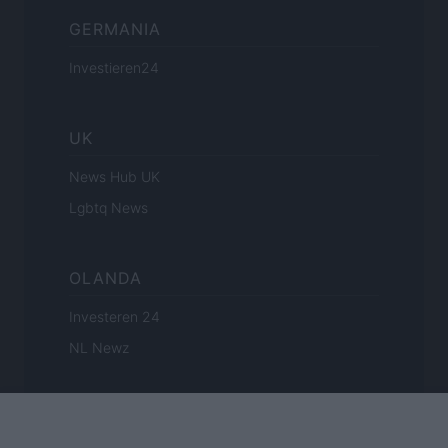
GERMANIA
Investieren24
UK
News Hub UK
Lgbtq News
OLANDA
Investeren 24
NL Newz