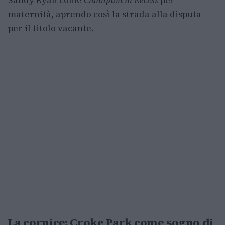
Sandy Ryan come
Champion in Recess
per
maternità, aprendo così la strada alla disputa
per il titolo vacante.
La cornice: Croke Park come sogno di