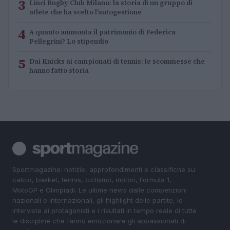
3
Linci Rugby Club Milano: la storia di un gruppo di
atlete che ha scelto l’autogestione
4
A quanto ammonta il patrimonio di Federica
Pellegrini? Lo stipendio
5
Dai Knicks ai campionati di tennis: le scommesse che
hanno fatto storia
Sportmagazine: notizie, approfondimenti e classifiche su
calcio, basket, tennis, ciclismo, motori, Formula 1,
MotoGP e Olimpiadi. Le ultime news dalle competizioni
nazionali e internazionali, gli highlight delle partite, le
interviste ai protagonisti e i risultati in tempo reale di tutte
le discipline che fanno emozionare gli appassionati di