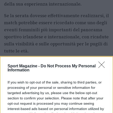
della sua esperienza internazionale.
Se la serata dovesse effettivamente realizzarsi, il
match potrebbe essere ricordato come uno degli
eventi femminili più importanti del panorama
sportivo irlandese e internazionale, con ricadute
sulla visibilità e sulle opportunità per le pugili di
tutte le età.
Cosa resta da confermare
Sport Magazine -
Do Not Process My Personal
Information
Al momento restano alcuni elementi da
ufficializzare: la data definitiva, la firma sui
If you wish to opt-out of the sale, sharing to third parties, or
processing of your personal or sensitive information for
contratti e l’annuncio formale dell’avversaria.
targeted advertising by us, please use the below opt-out
Tuttavia, con l’intervento del
WBC
, la posizione
section to confirm your selection. Please note that after your
di Pili come sfidante obbligatoria e l’impegno
opt-out request is processed you may continue seeing
interest-based ads based on personal information utilized by
pubblico di Matchroom, molti tasselli sembrano