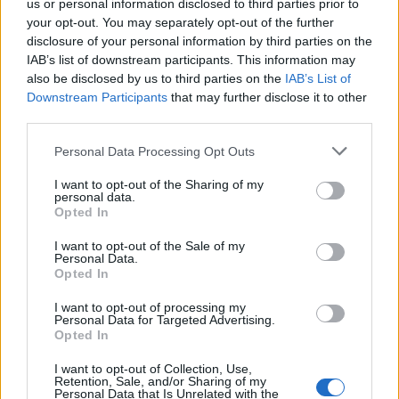
us or personal information disclosed to third parties prior to
ormai al loro posto.
your opt-out. You may separately opt-out of the further
disclosure of your personal information by third parties on the
La settimana dell’annuncio potrebbe sciogliere
IAB’s list of downstream participants. This information may
gli ultimi dubbi: se venerdì si concretizzerà la
also be disclosed by us to third parties on the
IAB’s List of
Downstream Participants
that may further disclose it to other
presentazione a Jones’s Road, il countdown verso
third parties.
quella che potrebbe essere una serata storica
Please note that this website/app uses one or more Google
avrà inizio ufficialmente.
Personal Data Processing Opt Outs
services and may gather and store information including but
not limited to your visit or usage behaviour. You may click to
I want to opt-out of the Sharing of my
personal data.
grant or deny consent to Google and its third-party tags to
Opted In
use your data for below specified purposes in below Google
AUTORE
consent section.
Francesca Lombardi
I want to opt-out of the Sale of my
Personal Data.
Francesca Lombardi, fiorentina, prese appunti
Opted In
tecnici dal primo box di un circuito toscano e
I want to opt-out of processing my
da allora firma approfondimenti sui motori. In
Personal Data for Targeted Advertising.
redazione sostiene un approccio metodico
Opted In
alle prove su pista, cura il format 'tecnica e
cronaca' e conserva i fogli di appunti del
I want to opt-out of Collection, Use,
Retention, Sale, and/or Sharing of my
debutto tecnico in autodromo.
Personal Data that Is Unrelated with the