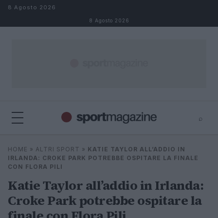
Salta al contenuto
8 Agosto 2026
8 Agosto 2026
⌕
⌕
×
HOME
»
ALTRI SPORT
»
KATIE TAYLOR ALL’ADDIO IN
Cerca
IRLANDA: CROKE PARK POTREBBE OSPITARE LA FINALE
CON FLORA PILI
Katie Taylor all’addio in Irlanda:
Croke Park potrebbe ospitare la
finale con Flora Pili