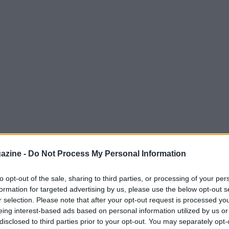
azine -
Do Not Process My Personal Information
to opt-out of the sale, sharing to third parties, or processing of your per
formation for targeted advertising by us, please use the below opt-out s
a vita, ci sono giorni in cui tutto sembra
r selection. Please note that after your opt-out request is processed y
on riusciamo a dare il meglio di noi stessi?
eing interest-based ads based on personal information utilized by us or
disclosed to third parties prior to your opt-out. You may separately opt-
ore della pallavolo italiana, ha sempre