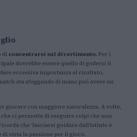
glio
o di
concentrarsi sul divertimento
. Per i
cipale dovrebbe essere quello di godersi il
are eccessiva importanza al risultato.
l match sta sfuggendo di mano può avere un
per giocare con maggiore naturalezza. A volte,
a che ci permette di eseguire colpi che non
rda che ‘lasciarsi guidare dall’istinto è
di vista la passione per il gioco.