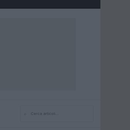
⌕
Cerca