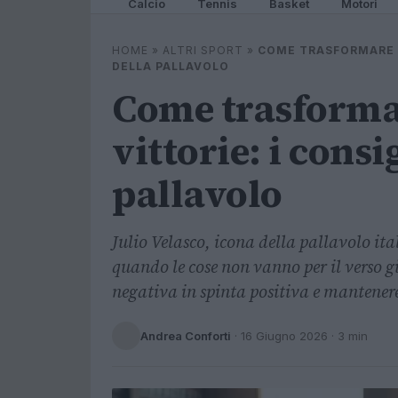
Calcio
Tennis
Basket
Motori
HOME
»
ALTRI SPORT
»
COME TRASFORMARE L
DELLA PALLAVOLO
Come trasformar
vittorie: i consi
pallavolo
Julio Velasco, icona della pallavolo ital
quando le cose non vanno per il verso g
negativa in spinta positiva e mantenere
Andrea Conforti
·
16 Giugno 2026
· 3 min