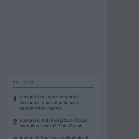
PIÙ LETTI
1
Europei degli sport acquatici,
ciclismo e tennis: il palinsesto
sportivo del 3 agosto
2
Europei di tuffi Parigi 2026: l’Italia
conquista l’oro nel Team Event
Rugby: All Blacks vs Springboks, il