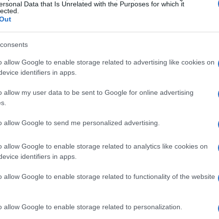
ersonal Data that Is Unrelated with the Purposes for which it
lected.
ratrici, ha spesso ripetuto che ‘bisogna
Out
mo’. Questo principio, valido per qualsiasi
consents
renza tra una sconfitta e una vittoria
re la concentrazione
e la determinazione
o allow Google to enable storage related to advertising like cookies on
evice identifiers in apps.
o allow my user data to be sent to Google for online advertising
s.
erno ed esterno
to allow Google to send me personalized advertising.
to, è facile lasciarsi travolgere dai pensieri
tanza di un
dialogo costruttivo
con se stessi
o allow Google to enable storage related to analytics like cookies on
evice identifiers in apps.
mare l’energia negativa in spinta positiva’ è
ente lucida e il corpo rilassato. Se la
o allow Google to enable storage related to functionality of the website
i, anche i muscoli diventano più tesi e i colpi
o allow Google to enable storage related to personalization.