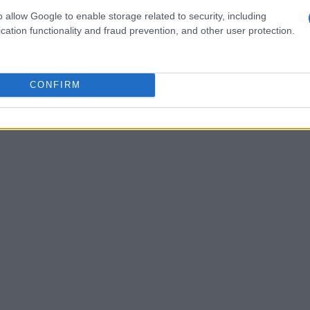
ntrarsi su piccoli obiettivi immediati,
o allow Google to enable storage related to security, including
cation functionality and fraud prevention, and other user protection.
esto approccio aiuta a mantenere la calma e a
opravvento. Inoltre, comunicare apertamente
e un ambiente di supporto reciproco,
CONFIRM
difficili.