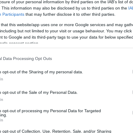
losure of your personal information by third parties on the IAB’s list of
 questi momenti risiede nella capacità di
. This information may also be disclosed by us to third parties on the
IA
Participants
that may further disclose it to other third parties.
tà in opportunità
.
 that this website/app uses one or more Google services and may gath
including but not limited to your visit or usage behaviour. You may click 
 to Google and its third-party tags to use your data for below specifi
ogle consent section.
l Data Processing Opt Outs
o opt-out of the Sharing of my personal data.
In
o opt-out of the Sale of my Personal Data.
In
to opt-out of processing my Personal Data for Targeted
ing.
In
o opt-out of Collection, Use, Retention, Sale, and/or Sharing