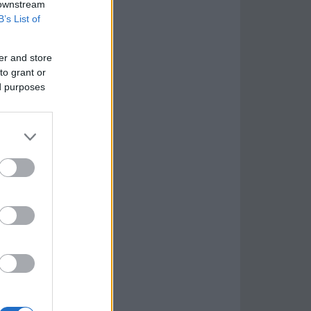
 downstream
B’s List of
er and store
to grant or
ed purposes