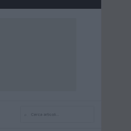
⌕
Cerca