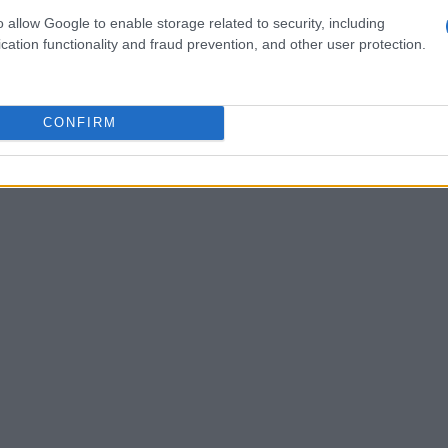
olti club, tra cui Trento, che ha deciso di
o allow Google to enable storage related to security, including
gione.
cation functionality and fraud prevention, and other user protection.
CONFIRM