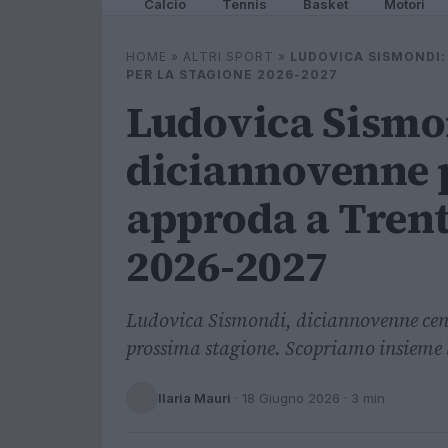
Calcio
Tennis
Basket
Motori
HOME
»
ALTRI SPORT
»
LUDOVICA SISMONDI:
PER LA STAGIONE 2026-2027
Ludovica Sismon
diciannovenne 
approda a Trent
2026-2027
Ludovica Sismondi, diciannovenne centra
prossima stagione. Scopriamo insieme le
Ilaria Mauri
·
18 Giugno 2026
· 3 min