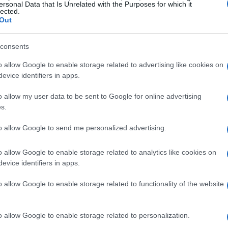
ersonal Data that Is Unrelated with the Purposes for which it
lected.
 mosso i suoi primi passi nel volley a
Out
nza e
tecnica
, diventando una delle promesse
italiano.
consents
o allow Google to enable storage related to advertising like cookies on
Sismondi
evice identifiers in apps.
o allow my user data to be sent to Google for online advertising
 carriera nel volley molto giovane,
s.
 per questo sport. La sua crescita è stata
to allow Google to send me personalized advertising.
acerata ha rappresentato un passo
ui ha avuto l’opportunità di giocare in un
o allow Google to enable storage related to analytics like cookies on
 sue abilità tecniche e tattiche.
evice identifiers in apps.
o allow Google to enable storage related to functionality of the website
sua determinazione l’hanno resa una delle
enerazione. Il suo stile di gioco,
o allow Google to enable storage related to personalization.
genza tattica e una notevole potenza in