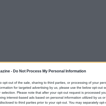
azine -
Do Not Process My Personal Information
to opt-out of the sale, sharing to third parties, or processing of your per
formation for targeted advertising by us, please use the below opt-out s
r selection. Please note that after your opt-out request is processed y
hisce di un nuovo talento. Ludovica
eing interest-based ads based on personal information utilized by us or
a diciannove anni, ha firmato per la squadra
disclosed to third parties prior to your opt-out. You may separately opt-