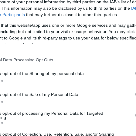
losure of your personal information by third parties on the IAB’s list of
buto al reparto delle centrali sotto la guida di
. This information may also be disclosed by us to third parties on the
IA
Participants
that may further disclose it to other third parties.
 that this website/app uses one or more Google services and may gath
including but not limited to your visit or usage behaviour. You may click 
 to Google and its third-party tags to use your data for below specifi
ogle consent section.
l Data Processing Opt Outs
o opt-out of the Sharing of my personal data.
In
o opt-out of the Sale of my Personal Data.
In
to opt-out of processing my Personal Data for Targeted
ing.
In
o opt-out of Collection, Use, Retention, Sale, and/or Sharing