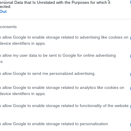
ersonal Data that Is Unrelated with the Purposes for which it
lected.
Out
s ha preferito tornare nella sua contea per
consents
due: farà parte dell’undici titolare e dovrebbe
ro giorni
di gioco previsti per l’incontro.
o allow Google to enable storage related to advertising like cookies on
evice identifiers in apps.
 le parole di Ryan Campbell
o allow my user data to be sent to Google for online advertising
s.
pbell
ha raccontato che è stato lo stesso
to allow Google to send me personalized advertising.
t me a text
” e poi lo ha chiamato per spiegare
o. Campbell ha ribadito l’appoggio del club:
o allow Google to enable storage related to analytics like cookies on
evice identifiers in apps.
e guy needs to play cricket
” e ha confermato
a partita di venerdì.
o allow Google to enable storage related to functionality of the website
 capitano assumerà durante la partita: “
He
o allow Google to enable storage related to personalization.
 or six with us
” e ha aggiunto che la squadra