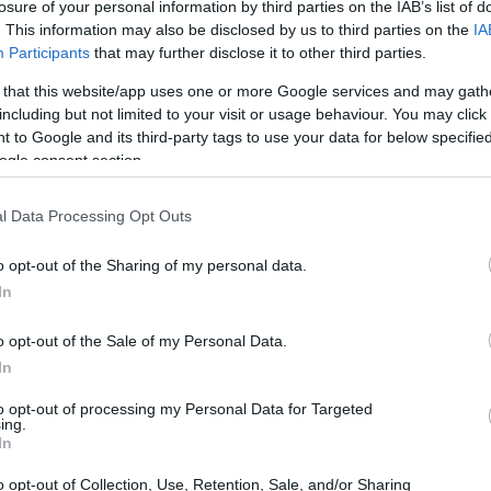
losure of your personal information by third parties on the IAB’s list of
diatica dopo l’esclusione di Stokes dalla
. This information may also be disclosed by us to third parties on the
IA
Participants
that may further disclose it to other third parties.
dovuta alla violazione del coprifuoco
ita al
Lord’s
.
 that this website/app uses one or more Google services and may gath
including but not limited to your visit or usage behaviour. You may click 
 to Google and its third-party tags to use your data for below specifi
ogle consent section.
l Data Processing Opt Outs
o opt-out of the Sharing of my personal data.
In
o opt-out of the Sale of my Personal Data.
In
to opt-out of processing my Personal Data for Targeted
ing.
In
o opt-out of Collection, Use, Retention, Sale, and/or Sharing