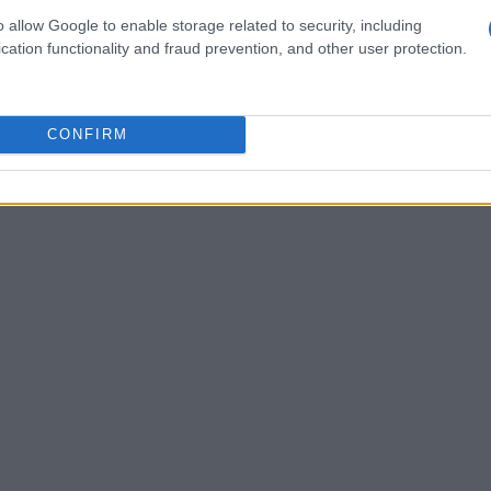
le segnature con la palla. L’allenatore ha
o allow Google to enable storage related to security, including
cation functionality and fraud prevention, and other user protection.
entrato: “
He’s very focused on what he needs to do
ha ricordato che giocare per Durham
i migliori sia mentalmente che tecnicamente.
CONFIRM