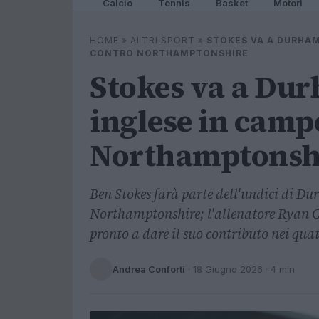
Calcio
Tennis
Basket
Motori
HOME
»
ALTRI SPORT
»
STOKES VA A DURHAM
CONTRO NORTHAMPTONSHIRE
Stokes va a Dur
inglese in camp
Northamptonsh
Ben Stokes farà parte dell'undici di D
Northamptonshire; l'allenatore Ryan Ca
pronto a dare il suo contributo nei quat
Andrea Conforti
·
18 Giugno 2026
· 4 min