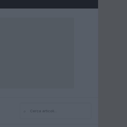
⌕
Cerca