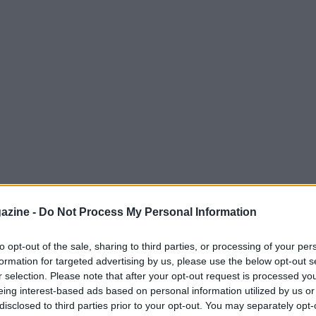
azine -
Do Not Process My Personal Information
to opt-out of the sale, sharing to third parties, or processing of your per
formation for targeted advertising by us, please use the below opt-out s
eam
Ben Stokes
sarà in campo con la sua
r selection. Please note that after your opt-out request is processed y
 di
County Championship
contro
eing interest-based ads based on personal information utilized by us or
disclosed to third parties prior to your opt-out. You may separately opt-
erdì. La scelta di giocare per Durham arriva