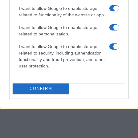
tecnici dal primo box di un circuito toscano e
da allora firma approfondimenti sui motori. In
I want to allow Google to enable storage
redazione sostiene un approccio metodico
related to functionality of the website or app.
alle prove su pista, cura il format 'tecnica e
cronaca' e conserva i fogli di appunti del
I want to allow Google to enable storage
debutto tecnico in autodromo.
related to personalization.
I want to allow Google to enable storage
related to security, including authentication
functionality and fraud prevention, and other
user protection.
CONFIRM