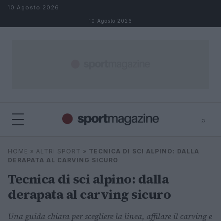
Salta al contenuto
10 Agosto 2026
10 Agosto 2026
⌕
⌕
×
HOME
»
ALTRI SPORT
»
TECNICA DI SCI ALPINO: DALLA
Cerca
DERAPATA AL CARVING SICURO
Tecnica di sci alpino: dalla
derapata al carving sicuro
Una guida chiara per scegliere la linea, affilare il carving e