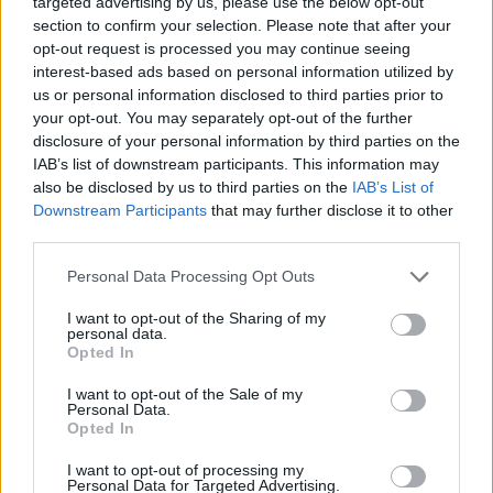
targeted advertising by us, please use the below opt-out
lamine incoerenti), spigolo che “molla” a metà
section to confirm your selection. Please note that after your
curva (rilascio anticipato o busto interno). Tre
opt-out request is processed you may continue seeing
correzioni universali: 1) spostare la pressione in
interest-based ads based on personal information utilized by
us or personal information disclosed to third parties prior to
avanti sul
piede esterno
durante l’ingresso; 2)
your opt-out. You may separately opt-out of the further
mantenere
tibie
parallele e fianchi livellati,
disclosure of your personal information by third parties on the
evitando crolli interni; 3) dosare l’angolo con
IAB’s list of downstream participants. This information may
also be disclosed by us to third parties on the
IAB’s List of
caviglie e ginocchia prima di “sdraiare” con
Downstream Participants
that may further disclose it to other
l’anca. In caso di terreni duri, rientrare a un
third parties.
raggio leggermente più ampio, aumentare la
Please note that this website/app uses one or more Google
Personal Data Processing Opt Outs
gradualità di inclinazione e fidarsi dell’aderenza
services and may gather and store information including but
costruita dal bordo vivo.
not limited to your visit or usage behaviour. You may click to
I want to opt-out of the Sharing of my
personal data.
grant or deny consent to Google and its third-party tags to
Opted In
use your data for below specified purposes in below Google
Stabilità che nasce da scelte
consent section.
I want to opt-out of the Sale of my
consapevoli
Personal Data.
Opted In
Quando la linea è pensata con anticipo, la
I want to opt-out of processing my
pressione sugli spigoli è progressiva e il raggio
Personal Data for Targeted Advertising.