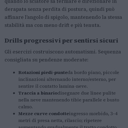
quando lo sciatore sa fermare e direzionare in
derapata senza perdita di postura, quindi può
affinare l’angolo di spigolo, mantenendo la stessa
stabilità ma con meno drift e più tenuta.
Drills progressivi per sentirsi sicuri
Gli esercizi costruiscono automatismi. Sequenza
consigliata su pendenze moderate:
Rotazioni piedi-punte
da bordo piano, piccole
inclinazioni alternando interno/esterno, per
sentire il contatto lamina-neve.
Traccia a binario
disegnare due linee pulite
nella neve mantenendo tibie parallele e busto
calmo.
Mezze curve condotte
ingresso morbido, 3–4
metri di presa netta, rilascio; ripetere
aumentando gradualmente il tratto condotto.