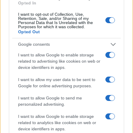
Opted In
viene modulato con consapevolezza, la sciata
diventa silenziosa e stabile. La sicurezza non
I want to opt-out of Collection, Use,
Retention, Sale, and/or Sharing of my
arriva da un gesto singolo, ma dalla somma di
Personal Data that Is Unrelated with the
Purposes for which it was collected.
tanti dettagli ripetuti con coerenza: visione,
Opted Out
appoggio sull’esterno, transizione morbida,
Google consents
attrezzatura ordinata. Procedere per micro-
passi, consolidare ogni drill, curare sci e
I want to allow Google to enable storage
related to advertising like cookies on web or
scarponi con regolarità: questa è la via più
device identifiers in apps.
semplice per trasformare la derapata in
carving
e risparmiare energia curva dopo curva, in ogni
I want to allow my user data to be sent to
Google for online advertising purposes.
condizione ragionevole di neve e pendenza.
I want to allow Google to send me
personalized advertising.
AUTORE
I want to allow Google to enable storage
Francesca Lombardi
related to analytics like cookies on web or
Francesca Lombardi, fiorentina, prese appunti
device identifiers in apps.