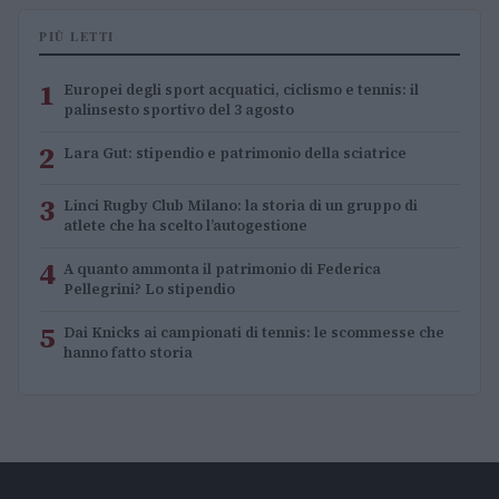
PIÙ LETTI
1
Europei degli sport acquatici, ciclismo e tennis: il
palinsesto sportivo del 3 agosto
2
Lara Gut: stipendio e patrimonio della sciatrice
3
Linci Rugby Club Milano: la storia di un gruppo di
atlete che ha scelto l’autogestione
4
A quanto ammonta il patrimonio di Federica
Pellegrini? Lo stipendio
5
Dai Knicks ai campionati di tennis: le scommesse che
hanno fatto storia