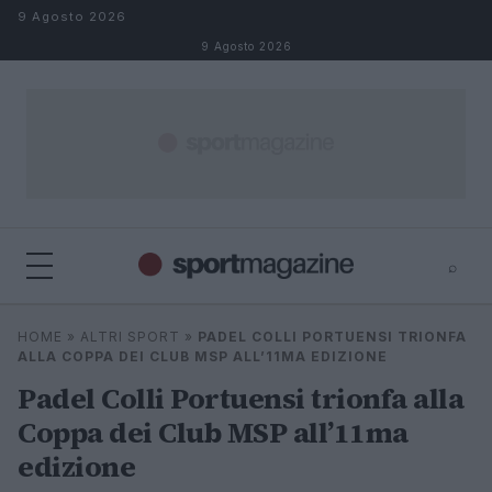
Salta al contenuto
9 Agosto 2026
9 Agosto 2026
⌕
⌕
×
HOME
»
ALTRI SPORT
»
PADEL COLLI PORTUENSI TRIONFA
Cerca
ALLA COPPA DEI CLUB MSP ALL’11MA EDIZIONE
Padel Colli Portuensi trionfa alla
Coppa dei Club MSP all’11ma
edizione