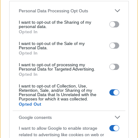
tecnici dal primo box di un circuito toscano e
Please note that this website/app uses one or more Google
Personal Data Processing Opt Outs
da allora firma approfondimenti sui motori. In
services and may gather and store information including but
redazione sostiene un approccio metodico
not limited to your visit or usage behaviour. You may click to
I want to opt-out of the Sharing of my
alle prove su pista, cura il format 'tecnica e
personal data.
grant or deny consent to Google and its third-party tags to
Opted In
cronaca' e conserva i fogli di appunti del
use your data for below specified purposes in below Google
debutto tecnico in autodromo.
consent section.
I want to opt-out of the Sale of my
Personal Data.
Opted In
I want to opt-out of processing my
Personal Data for Targeted Advertising.
Opted In
I want to opt-out of Collection, Use,
Retention, Sale, and/or Sharing of my
Personal Data that Is Unrelated with the
Purposes for which it was collected.
Opted Out
Google consents
I want to allow Google to enable storage
related to advertising like cookies on web or