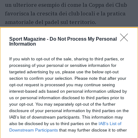
un ulteriore esempio di come la Coppa dei Club
favorisca la crescita dei club locali e la pratica
amatoriale del padel sul territorio.
La finale nazionale all’
11ma edizione
ha quindi
Sport Magazine -
Do Not Process My Personal
saputo coniugare competizione agonistica e
Information
dimensione sociale: dal trionfo del Padel Colli
If you wish to opt-out of the sale, sharing to third parties, or
Portuensi alla vetrina internazionale del padel
processing of your personal or sensitive information for
mixto, passando per il riconoscimento delle
targeted advertising by us, please use the below opt-out
istituzioni, la manifestazione al
section to confirm your selection. Please note that after your
Circolo 747
di
opt-out request is processed you may continue seeing
Aprilia
si conferma tappa centrale del
interest-based ads based on personal information utilized by
calendario MSP.
us or personal information disclosed to third parties prior to
your opt-out. You may separately opt-out of the further
disclosure of your personal information by third parties on the
IAB’s list of downstream participants. This information may
AUTORE
also be disclosed by us to third parties on the
IAB’s List of
Francesca Lombardi
Downstream Participants
that may further disclose it to other
third parties.
Francesca Lombardi, fiorentina, prese appunti