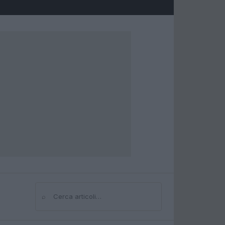
⌕
Cerca