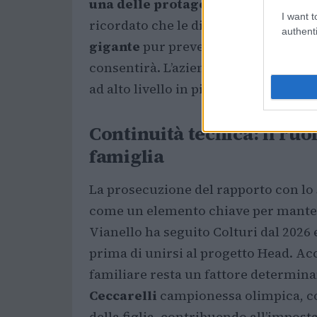
una delle protagoniste assolute d
I want t
ricordato che le discipline di riferi
authenti
gigante
pur prevedendo il coinvolg
consentirà. L’azienda vede nella gio
ad alto livello in più specialità.
Continuità tecnica: il ruo
famiglia
La prosecuzione del rapporto con lo
come un elemento chiave per manten
Vianello ha seguito Colturi dal 2026 
prima di unirsi al progetto Head. Acc
familiare resta un fattore determina
Ceccarelli
campionessa olimpica, co
della figlia, contribuendo all’impost