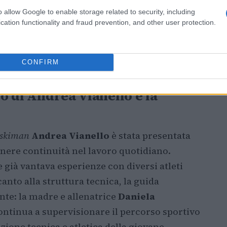
ella Coppa del Mondo
“. Salzgeber ha inoltre
o allow Google to enable storage related to security, including
mento per Colturi restano lo
slalom
e il
cation functionality and fraud prevention, and other user protection.
imento nel
super-g
quando il percorso lo
vane una rara capacità di essere competitiva
CONFIRM
lo di Andrea Vianello e la
skiman
Andrea Vianello
è stata presentata
ere continuità nel lavoro quotidiano.
e già vantava esperienze con diversi atleti
anto alla struttura tecnica, la guida
nte: la madre e allenatrice
Daniela
ntinua a supervisionare il percorso sportivo
azione tecnica e atletica della giovane