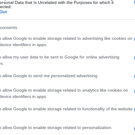
ersonal Data that Is Unrelated with the Purposes for which it
lected.
Out
e ambizioni sportive
consents
elbach
rappresenta più di un cambio di
o allow Google to enable storage related to advertising like cookies on
solidare la crescita dell’atleta nella Coppa
evice identifiers in apps.
 alle spalle
7 podi
nelle discipline tecniche e
o allow my user data to be sent to Google for online advertising
 prima vittoria nel massimo circuito. La
s.
torno programmato alle prove di velocità: la
to allow Google to send me personalized advertising.
nuovamente nel
super-g
disciplina che rientra
e veloci.
o allow Google to enable storage related to analytics like cookies on
evice identifiers in apps.
 del team tecnico
o allow Google to enable storage related to functionality of the website
Head
ha sottolineato il potenziale dell’atleta
 per la sua età
” e “
Mi aspetto che diventi
o allow Google to enable storage related to personalization.