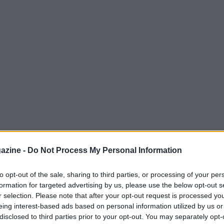
azine -
Do Not Process My Personal Information
to opt-out of the sale, sharing to third parties, or processing of your per
formation for targeted advertising by us, please use the below opt-out s
tecnico rilevante nella carriera di
Lara
r selection. Please note that after your opt-out request is processed y
Val di Susa
. Dopo il saluto al gruppo
eing interest-based ads based on personal information utilized by us or
disclosed to third parties prior to your opt-out. You may separately opt-
he gareggia per
Albania
sin dall’estate 2026, è