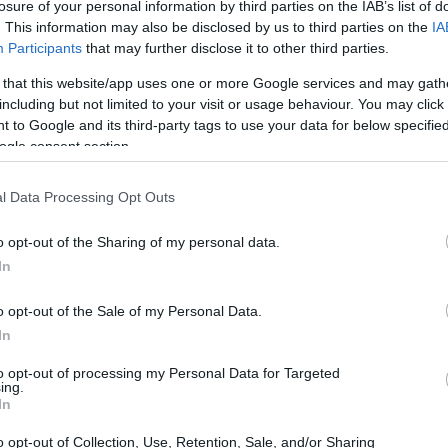
losure of your personal information by third parties on the IAB’s list of
uderia dei
Head Worldcup Rebels
. Il
. This information may also be disclosed by us to third parties on the
IA
Participants
that may further disclose it to other third parties.
a conferma di un elemento fondamentale
Andrea Vianello
al suo fianco dal 2026.
 that this website/app uses one or more Google services and may gath
including but not limited to your visit or usage behaviour. You may click 
 to Google and its third-party tags to use your data for below specifi
ogle consent section.
l Data Processing Opt Outs
o opt-out of the Sharing of my personal data.
In
o opt-out of the Sale of my Personal Data.
In
to opt-out of processing my Personal Data for Targeted
ing.
In
o opt-out of Collection, Use, Retention, Sale, and/or Sharing