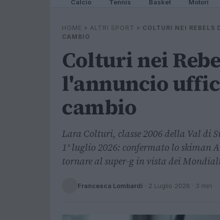
Calcio
Tennis
Basket
Motori
HOME
»
ALTRI SPORT
»
COLTURI NEI REBELS 
CAMBIO
Colturi nei Rebe
l'annuncio uffici
cambio
Lara Colturi, classe 2006 della Val di 
1° luglio 2026: confermato lo skiman A
tornare al super-g in vista dei Mondia
Francesca Lombardi
·
2 Luglio 2026
· 3 min