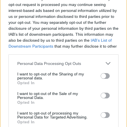
che propugna spiegazioni visive per il tifoso
opt-out request is processed you may continue seeing
critico. Dettaglio unico: una stagione
interest-based ads based on personal information utilized by
allenatore under15 al Chieri e ciclista urbano.
us or personal information disclosed to third parties prior to
your opt-out. You may separately opt-out of the further
disclosure of your personal information by third parties on the
IAB’s list of downstream participants. This information may
also be disclosed by us to third parties on the
IAB’s List of
Downstream Participants
that may further disclose it to other
third parties.
Please note that this website/app uses one or more Google
Personal Data Processing Opt Outs
services and may gather and store information including but
not limited to your visit or usage behaviour. You may click to
I want to opt-out of the Sharing of my
personal data.
grant or deny consent to Google and its third-party tags to
Opted In
use your data for below specified purposes in below Google
consent section.
I want to opt-out of the Sale of my
Personal Data.
Opted In
I want to opt-out of processing my
Personal Data for Targeted Advertising.
Opted In