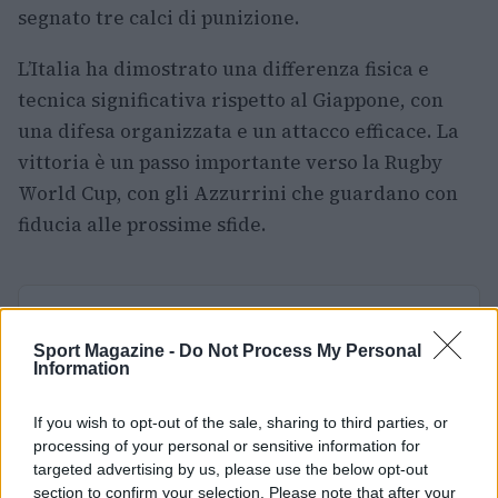
segnato tre calci di punizione.
L’Italia ha dimostrato una differenza fisica e
tecnica significativa rispetto al Giappone, con
una difesa organizzata e un attacco efficace. La
vittoria è un passo importante verso la Rugby
World Cup, con gli Azzurrini che guardano con
fiducia alle prossime sfide.
AUTORE
Andrea Conforti
Sport Magazine -
Do Not Process My Personal
Information
Andrea Conforti, 46enne torinese dal look
casual e naturale, è un analista tattico che
trasforma dati e clip in racconti social. Ricorda
If you wish to opt-out of the sale, sharing to third parties, or
quando annotò la rimonta al box stampa dello
processing of your personal or sensitive information for
Stadio Olimpico Grande Torino: da
targeted advertising by us, please use the below opt-out
quell'appunto nacque la sua linea editoriale,
section to confirm your selection. Please note that after your