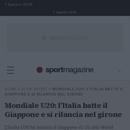
Salta al contenuto
7 Agosto 2026
7 Agosto 2026
⌕
⌕
×
HOME
»
ALTRI SPORT
»
MONDIALE U20: L’ITALIA BATTE IL
Cerca
GIAPPONE E SI RILANCIA NEL GIRONE
Mondiale U20: l’Italia batte il
Giappone e si rilancia nel girone
L'Italia U20 ha battuto il Giappone 41-25 alla World