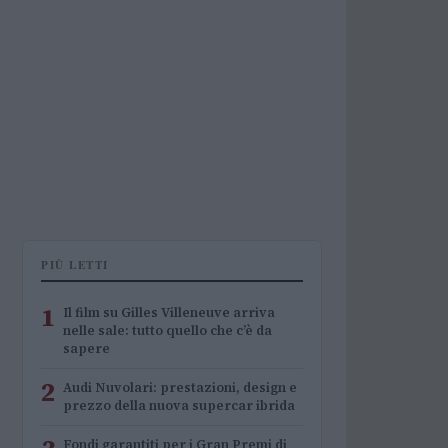
PIÙ LETTI
1
Il film su Gilles Villeneuve arriva
nelle sale: tutto quello che c’è da
sapere
2
Audi Nuvolari: prestazioni, design e
prezzo della nuova supercar ibrida
Fondi garantiti per i Gran Premi di