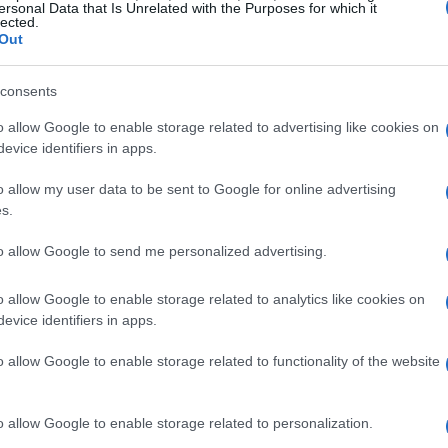
ersonal Data that Is Unrelated with the Purposes for which it
lected.
te nei dati di giugno 2026, che mostrano un
Out
stesso mese del 2026, con 6.071
consents
ultato ha permesso al marchio di raggiungere
ionandosi al nono posto nella top ten del
o allow Google to enable storage related to advertising like cookies on
evice identifiers in apps.
consecutivo.
o allow my user data to be sent to Google for online advertising
s.
cord nel primo semestre 2026
to allow Google to send me personalized advertising.
registrato 29.489 immatricolazioni in Italia,
spetto allo stesso periodo del 2026. La quota
o allow Google to enable storage related to analytics like cookies on
evice identifiers in apps.
i attesta al 3,1%, confermando la sua
i italiani.
o allow Google to enable storage related to functionality of the website
ettrificato è particolarmente rilevante. Con
o allow Google to enable storage related to personalization.
7,9% nel cumulato dei primi sei mesi del