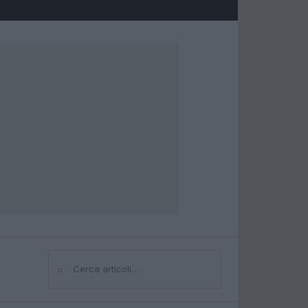
⌕
Cerca