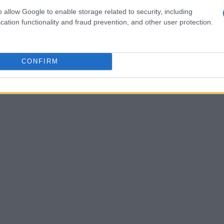
er chiave nella transizione energetica del
o allow Google to enable storage related to security, including
cation functionality and fraud prevention, and other user protection.
nto il primo posto nel segmento plug-in
 una quota del 32,6%, quasi un terzo del
CONFIRM