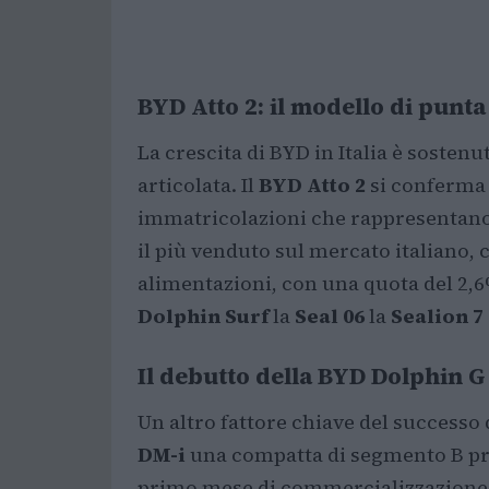
BYD Atto 2: il modello di punt
La crescita di BYD in Italia è soste
articolata. Il
BYD Atto 2
si conferma 
immatricolazioni che rappresentano 
il più venduto sul mercato italiano, 
alimentazioni, con una quota del 2,
Dolphin Surf
la
Seal 06
la
Sealion 7
Il debutto della BYD Dolphin G
Un altro fattore chiave del successo 
DM-i
una compatta di segmento B pro
primo mese di commercializzazione, 