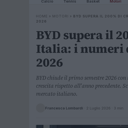
Calcio
Tennis
Basket
Motori
HOME
»
MOTORI
»
BYD SUPERA IL 200% DI C
2026
BYD supera il 20
Italia: i numeri
2026
BYD chiude il primo semestre 2026 con 
crescita rispetto all'anno precedente. S
mercato italiano.
Francesca Lombardi
·
2 Luglio 2026
· 3 min