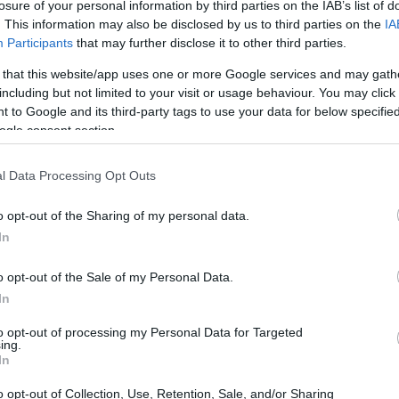
losure of your personal information by third parties on the IAB’s list of
pali attori della transizione verso la
. This information may also be disclosed by us to third parties on the
IA
Participants
that may further disclose it to other third parties.
 that this website/app uses one or more Google services and may gath
including but not limited to your visit or usage behaviour. You may click 
 to Google and its third-party tags to use your data for below specifi
ogle consent section.
l Data Processing Opt Outs
o opt-out of the Sharing of my personal data.
In
o opt-out of the Sale of my Personal Data.
In
to opt-out of processing my Personal Data for Targeted
ing.
In
o opt-out of Collection, Use, Retention, Sale, and/or Sharing