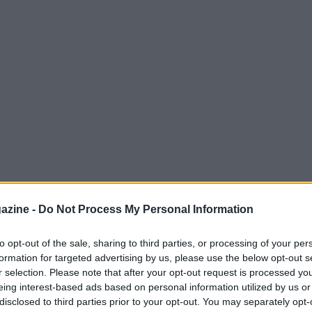
azine -
Do Not Process My Personal Information
to opt-out of the sale, sharing to third parties, or processing of your per
formation for targeted advertising by us, please use the below opt-out s
ta assistendo a una rivoluzione silenziosa,
r selection. Please note that after your opt-out request is processed y
n una crescita esponenziale, BYD ha
eing interest-based ads based on personal information utilized by us or
disclosed to third parties prior to your opt-out. You may separately opt-
el primo semestre del
2026
, consolidando la