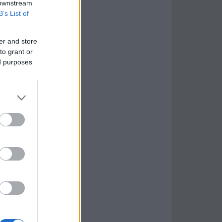
 downstream
B’s List of
er and store
to grant or
ed purposes