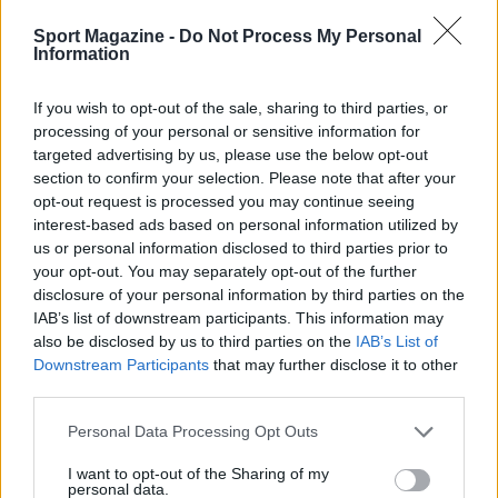
Impostare mappature motore coerenti con
consumo e gestione ERS in gara.
Sport Magazine -
Do Not Process My Personal
Information
Ottimizzare aperture di raffreddamento per
tenere le temperature sotto controllo con
If you wish to opt-out of the sale, sharing to third parties, or
minima resistenza.
processing of your personal or sensitive information for
targeted advertising by us, please use the below opt-out
Eccezioni e casi particolari
section to confirm your selection. Please note that after your
opt-out request is processed you may continue seeing
Alcune condizioni alterano le priorità. L’
altitudine
interest-based ads based on personal information utilized by
riduce la densità dell’aria: cala la resistenza ma
us or personal information disclosed to third parties prior to
cambia l’efficacia aerodinamica e il
your opt-out. You may separately opt-out of the further
disclosure of your personal information by third parties on the
raffreddamento, costringendo ad adattare
IAB’s list of downstream participants. This information may
carichi e prese d’aria. Il vento laterale può
also be disclosed by us to third parties on the
IAB’s List of
destabilizzare la piattaforma, rendendo
Downstream Participants
that may further disclose it to other
third parties.
preferibile un
assetto
meno estremo.
Temperature molto basse richiedono lavoro
Please note that this website/app uses one or more Google
Personal Data Processing Opt Outs
services and may gather and store information including but
extra per portare i pneumatici nella finestra,
not limited to your visit or usage behaviour. You may click to
I want to opt-out of the Sharing of my
anche a costo di più
drag
temperature elevate
personal data.
grant or deny consent to Google and its third-party tags to