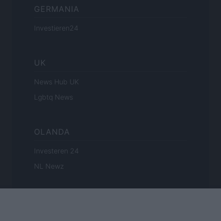
GERMANIA
Investieren24
UK
News Hub UK
Lgbtq News
OLANDA
Investeren 24
NL Newz