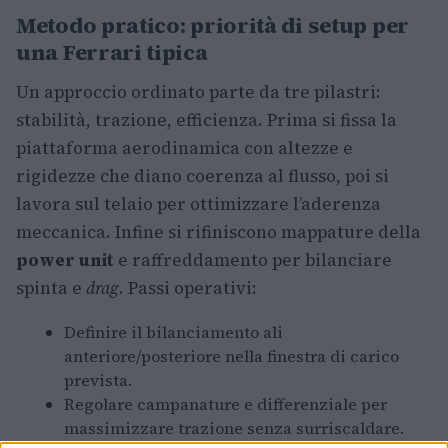
Metodo pratico: priorità di setup per
una Ferrari tipica
Un approccio ordinato parte da tre pilastri:
stabilità, trazione, efficienza. Prima si fissa la
piattaforma aerodinamica con altezze e
rigidezze che diano coerenza al flusso, poi si
lavora sul telaio per ottimizzare l’aderenza
meccanica. Infine si rifiniscono mappature della
power unit
e raffreddamento per bilanciare
spinta e
drag
. Passi operativi:
Definire il bilanciamento ali
anteriore/posteriore nella finestra di carico
prevista.
Regolare campanature e differenziale per
massimizzare trazione senza surriscaldare.