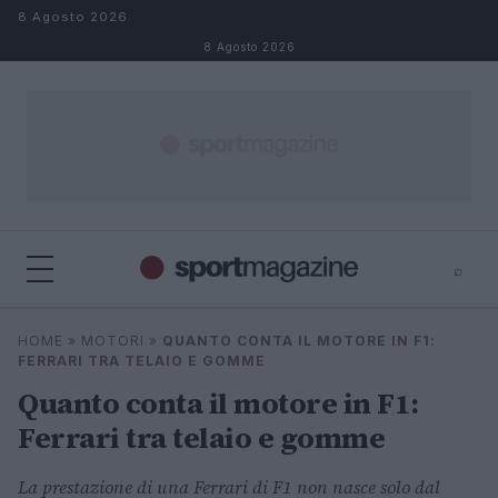
Salta al contenuto
8 Agosto 2026
8 Agosto 2026
⌕
⌕
×
HOME
»
MOTORI
»
QUANTO CONTA IL MOTORE IN F1:
Cerca
FERRARI TRA TELAIO E GOMME
Quanto conta il motore in F1:
Ferrari tra telaio e gomme
La prestazione di una Ferrari di F1 non nasce solo dal