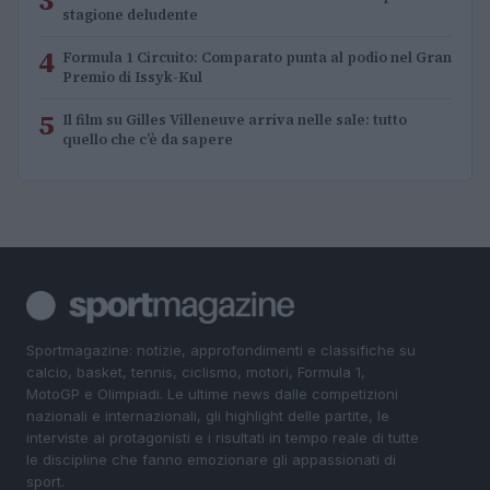
stagione deludente
4
Formula 1 Circuito: Comparato punta al podio nel Gran
Premio di Issyk-Kul
5
Il film su Gilles Villeneuve arriva nelle sale: tutto
quello che c’è da sapere
Sportmagazine: notizie, approfondimenti e classifiche su
calcio, basket, tennis, ciclismo, motori, Formula 1,
MotoGP e Olimpiadi. Le ultime news dalle competizioni
nazionali e internazionali, gli highlight delle partite, le
interviste ai protagonisti e i risultati in tempo reale di tutte
le discipline che fanno emozionare gli appassionati di
sport.