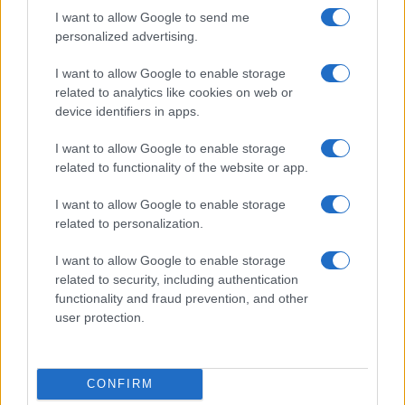
Le scelte che esaltano un’area non devono
I want to allow Google to send me
sabotarne un’altra. Il principio guida è semplice:
personalized advertising.
costruire un pacchetto coerente con il tracciato
I want to allow Google to enable storage
e farlo lavorare dentro le finestre termiche e
related to analytics like cookies on web or
dinamiche corrette. Lì emerge il vero potenziale.
device identifiers in apps.
I want to allow Google to enable storage
related to functionality of the website or app.
AUTORE
Ilaria Mauri
I want to allow Google to enable storage
related to personalization.
Ilaria Mauri, bolognese, decise di seguire il
giornalismo sportivo dopo una notte al
I want to allow Google to enable storage
Dall'Ara durante una partita decisiva: oggi
related to security, including authentication
coordina le pagine di competizioni e
functionality and fraud prevention, and other
commenti. In redazione predilige reportage
user protection.
sul campo e conserva il biglietto di quella
partita come prova della svolta.
CONFIRM