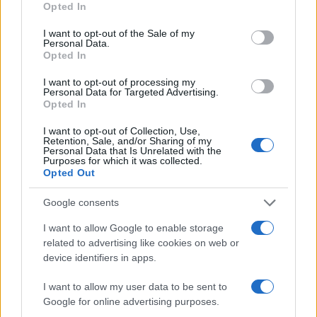
Opted In
impongono raffreddamento generoso e stile di
use your data for below specified purposes in below Google
consent section.
I want to opt-out of the Sale of my
guida più dolce. In condizioni di traffico, la scia
Personal Data.
modifica il raffreddamento e l’energia
Opted In
disponibile, enfatizzando la necessità di una
I want to opt-out of processing my
Personal Data for Targeted Advertising.
gestione ERS elastica.
Opted In
Sintesi operativa: dove decide il
I want to opt-out of Collection, Use,
Retention, Sale, and/or Sharing of my
motore e dove no
Personal Data that Is Unrelated with the
Purposes for which it was collected.
Opted Out
Il motore decide sui rettilinei, quando la
limitazione è la spinta e la gestione energetica;
Google consents
aerodinamica
e
assetto
decidono nelle curve e
I want to allow Google to enable storage
sulla costanza del ritmo. Una Ferrari efficace
related to advertising like cookies on web or
nasce da un equilibrio: power unit potente ma
device identifiers in apps.
sfruttabile, carico sufficiente ma efficiente,
I want to allow my user data to be sent to
telaio che preserva le gomme nella loro finestra.
Google for online advertising purposes.