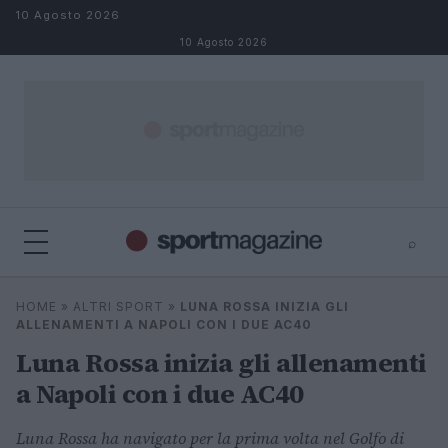
Salta al contenuto
10 Agosto 2026
10 Agosto 2026
⌕
⌕
×
HOME
»
ALTRI SPORT
»
LUNA ROSSA INIZIA GLI
Cerca
ALLENAMENTI A NAPOLI CON I DUE AC40
Luna Rossa inizia gli allenamenti
a Napoli con i due AC40
Luna Rossa ha navigato per la prima volta nel Golfo di