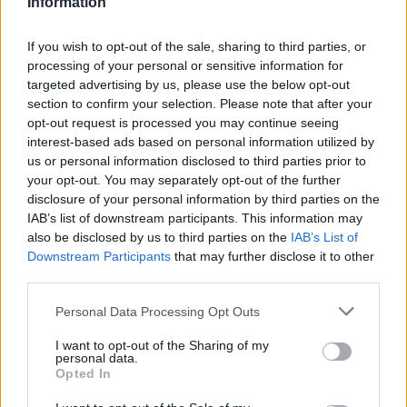
Information
sottolineato la risposta del territorio: “Abbiamo
ricevuto un’accoglienza straordinaria. Siamo
If you wish to opt-out of the sale, sharing to third parties, or
davvero entusiasti di regatare per la prima volta
processing of your personal or sensitive information for
a Napoli, un posto così bello. Non vediamo l’ora di
targeted advertising by us, please use the below opt-out
section to confirm your selection. Please note that after your
iniziare a conoscere questo luogo e guardiamo
opt-out request is processed you may continue seeing
con fiducia all’anno che ci attende.”
interest-based ads based on personal information utilized by
us or personal information disclosed to third parties prior to
La presenza di Luna Rossa nel golfo ha anche un
your opt-out. You may separately opt-out of the further
risvolto
promozionale
per la città, con il
disclosure of your personal information by third parties on the
IAB’s list of downstream participants. This information may
coinvolgimento dei circoli nautici locali e
also be disclosed by us to third parties on the
IAB’s List of
l’avvicinamento del pubblico al percorso verso la
Downstream Participants
that may further disclose it to other
Coppa America 2027
. L’allenamento a contatto
third parties.
con la venue ufficiale contribuisce alla
confidenza
Please note that this website/app uses one or more Google
Personal Data Processing Opt Outs
situazionale
del team, dalla lettura dei salti di
services and may gather and store information including but
not limited to your visit or usage behaviour. You may click to
I want to opt-out of the Sharing of my
vento alle interferenze d’onda sotto costa. La
personal data.
grant or deny consent to Google and its third-party tags to
Opted In
scelta del perimetro urbano come teatro delle
use your data for below specified purposes in below Google
uscite, insieme alla base temporanea ai cantieri,
consent section.