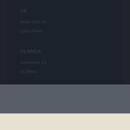
UK
News Hub UK
Lgbtq News
OLANDA
Investeren 24
NL Newz