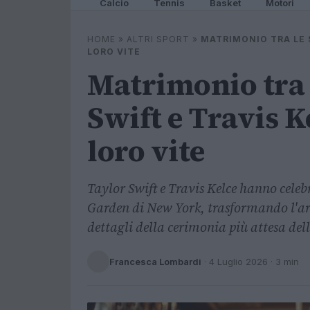
Calcio
Tennis
Basket
Motori
HOME
»
ALTRI SPORT
»
MATRIMONIO TRA LE 
LORO VITE
Matrimonio tra l
Swift e Travis K
loro vite
Taylor Swift e Travis Kelce hanno cele
Garden di New York, trasformando l'are
dettagli della cerimonia più attesa del
Francesca Lombardi
·
4 Luglio 2026
· 3 min