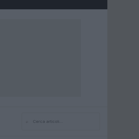
⌕
Cerca