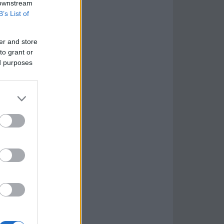
 downstream
B’s List of
er and store
to grant or
ed purposes