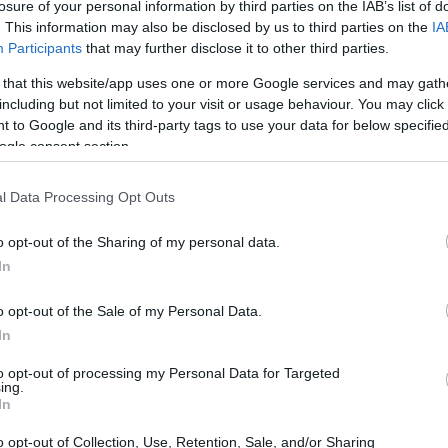
losure of your personal information by third parties on the IAB’s list of
formato l’arena in un giardino da favola,
. This information may also be disclosed by us to third parties on the
IA
Participants
that may further disclose it to other third parties.
nati.
 that this website/app uses one or more Google services and may gath
including but not limited to your visit or usage behaviour. You may click 
 to Google and its third-party tags to use your data for below specifi
ogle consent section.
l Data Processing Opt Outs
o opt-out of the Sharing of my personal data.
In
o opt-out of the Sale of my Personal Data.
In
to opt-out of processing my Personal Data for Targeted
ing.
In
o opt-out of Collection, Use, Retention, Sale, and/or Sharing