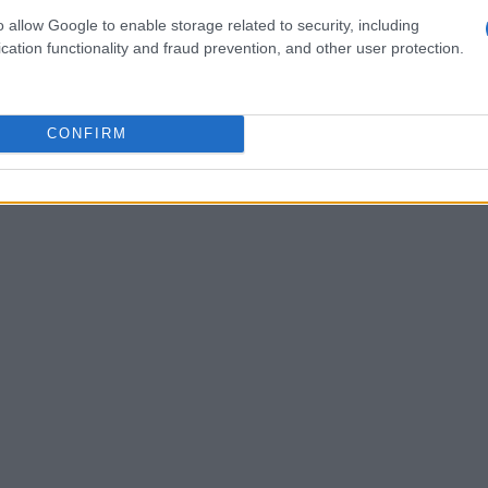
 al colore preferito di Taylor Swift, spesso
o allow Google to enable storage related to security, including
cation functionality and fraud prevention, and other user protection.
l
Madison Square Garden
come location
 finestre, ha garantito la massima privacy agli
CONFIRM