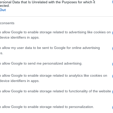
ersonal Data that Is Unrelated with the Purposes for which it
lected.
co
Adam Sandler
ha visto la partecipazione di
Out
ant
Ed Sheeran
e
Camila Cabello
. La sposa
consents
r Haute Couture
mentre lo sposo ha scelto
ta. Le scarpe, realizzate da
Christian
o allow Google to enable storage related to advertising like cookies on
evice identifiers in apps.
ompletato il look degli sposi.
o allow my user data to be sent to Google for online advertising
s.
e
to allow Google to send me personalized advertising.
egretezza, ha visto la partecipazione di
 spettacolo. Tra gli ospiti più illustri, oltre ai
o allow Google to enable storage related to analytics like cookies on
evice identifiers in apps.
 Kelce
fratello maggiore di Travis e best man,
lor, che ha ricoperto il ruolo di damigello
o allow Google to enable storage related to functionality of the website
o allow Google to enable storage related to personalization.
ato l’attenzione dei fan è stato l’
Empire State