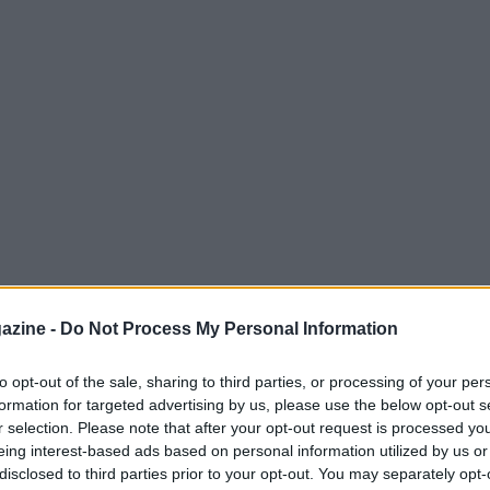
azine -
Do Not Process My Personal Information
to opt-out of the sale, sharing to third parties, or processing of your per
formation for targeted advertising by us, please use the below opt-out s
 Swift, la
14-time Grammy Award winner
e
r selection. Please note that after your opt-out request is processed y
 champion
con i Kansas City Chiefs, hanno
eing interest-based ads based on personal information utilized by us or
disclosed to third parties prior to your opt-out. You may separately opt-
 cerimonia, tenutasi al leggendario
Madison