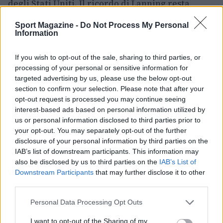
degli Stati Uniti. Il ricordo di Lanning resta
ancorato a risultati sportivi, a una vittoria in
Sport Magazine -
Do Not Process My Personal
Coppa Europa e a una storia personale segnata
Information
dall’impegno nel superare avversità fisiche
If you wish to opt-out of the sale, sharing to third parties, or
estremamente serie.
processing of your personal or sensitive information for
targeted advertising by us, please use the below opt-out
section to confirm your selection. Please note that after your
opt-out request is processed you may continue seeing
AUTORE
Andrea Conforti
interest-based ads based on personal information utilized by
us or personal information disclosed to third parties prior to
Andrea Conforti, 46enne torinese dal look
your opt-out. You may separately opt-out of the further
casual e naturale, è un analista tattico che
disclosure of your personal information by third parties on the
trasforma dati e clip in racconti social. Ricorda
IAB’s list of downstream participants. This information may
quando annotò la rimonta al box stampa dello
also be disclosed by us to third parties on the
IAB’s List of
Stadio Olimpico Grande Torino: da
Downstream Participants
that may further disclose it to other
quell'appunto nacque la sua linea editoriale,
third parties.
che propugna spiegazioni visive per il tifoso
critico. Dettaglio unico: una stagione
Please note that this website/app uses one or more Google
Personal Data Processing Opt Outs
allenatore under15 al Chieri e ciclista urbano.
services and may gather and store information including but
not limited to your visit or usage behaviour. You may click to
I want to opt-out of the Sharing of my