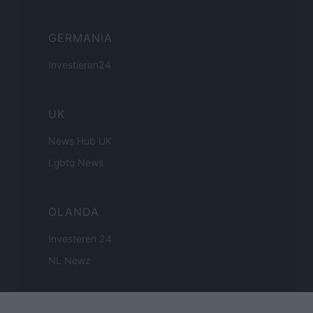
GERMANIA
Investieren24
UK
News Hub UK
Lgbtq News
OLANDA
Investeren 24
NL Newz