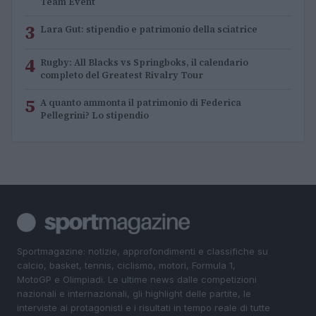
Team Event
3
Lara Gut: stipendio e patrimonio della sciatrice
4
Rugby: All Blacks vs Springboks, il calendario
completo del Greatest Rivalry Tour
5
A quanto ammonta il patrimonio di Federica
Pellegrini? Lo stipendio
Sportmagazine: notizie, approfondimenti e classifiche su
calcio, basket, tennis, ciclismo, motori, Formula 1,
MotoGP e Olimpiadi. Le ultime news dalle competizioni
nazionali e internazionali, gli highlight delle partite, le
interviste ai protagonisti e i risultati in tempo reale di tutte