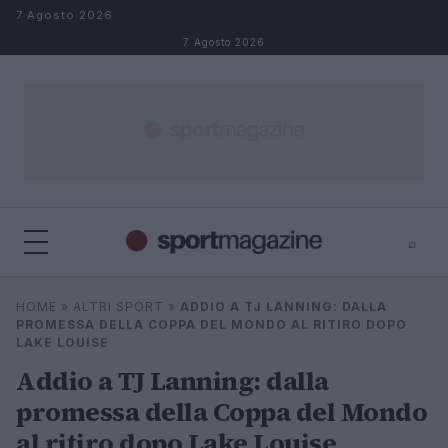
Salta al contenuto
7 Agosto 2026
7 Agosto 2026
⌕
⌕
×
HOME
»
ALTRI SPORT
»
ADDIO A TJ LANNING: DALLA
Cerca
PROMESSA DELLA COPPA DEL MONDO AL RITIRO DOPO
LAKE LOUISE
Addio a TJ Lanning: dalla
promessa della Coppa del Mondo
al ritiro dopo Lake Louise