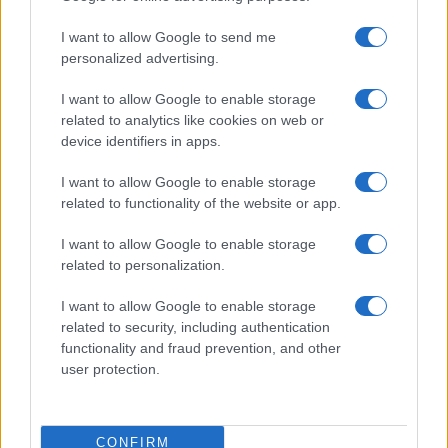
Continua a leggere
I want to allow Google to send me
personalized advertising.
ALTRI SPORT
I want to allow Google to enable storage
related to analytics like cookies on web or
device identifiers in apps.
I want to allow Google to enable storage
related to functionality of the website or app.
I want to allow Google to enable storage
related to personalization.
I want to allow Google to enable storage
related to security, including authentication
functionality and fraud prevention, and other
Come padroneggiare la bandeja nel padel: consigli e
user protection.
tecniche
Ilaria Mauri · 7 Ago 2026
CONFIRM