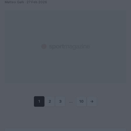
Matteo Galli · 27 Feb 2026
1
2
3
…
10
→