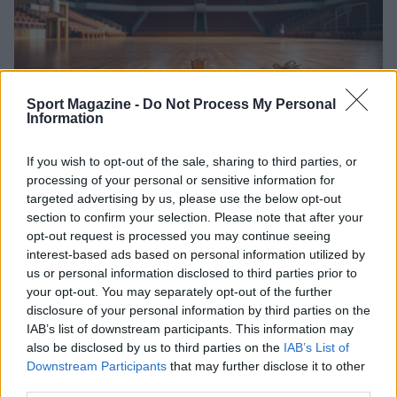
Sport Magazine -
Do Not Process My Personal
Information
Pistamiglio regina al nastro: il successo di
If you wish to opt-out of the sale, sharing to third parties, or
processing of your personal or sensitive information for
S.G. Concordia a Campobasso
targeted advertising by us, please use the below opt-out
Cecilya Pistamiglio ha conquistato il titolo junior 1 al nastro a
section to confirm your selection. Please note that after your
Campobasso: un trionfo per S.G. Concordia nella rassegna
opt-out request is processed you may continue seeing
Gold
interest-based ads based on personal information utilized by
Matteo Galli · 12 Apr 2026
us or personal information disclosed to third parties prior to
your opt-out. You may separately opt-out of the further
disclosure of your personal information by third parties on the
ALTRI SPORT
IAB’s list of downstream participants. This information may
also be disclosed by us to third parties on the
IAB’s List of
Downstream Participants
that may further disclose it to other
third parties.