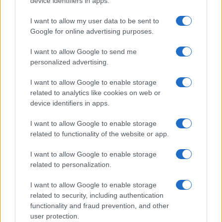
device identifiers in apps.
I want to allow my user data to be sent to
Google for online advertising purposes.
Articoli e gadget Formula 1: idee da
I want to allow Google to send me
collezione
personalized advertising.
Una guida rapida per orientarti nella selezione di modellini,
I want to allow Google to enable storage
gadget e accessori dedicati alla Formula 1
related to analytics like cookies on web or
Matteo Galli · 4 Apr 2026
device identifiers in apps.
NOTIZIE
I want to allow Google to enable storage
related to functionality of the website or app.
I want to allow Google to enable storage
related to personalization.
I want to allow Google to enable storage
related to security, including authentication
functionality and fraud prevention, and other
user protection.