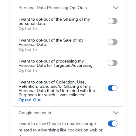
Please note that this website/app uses one or more Google
Personal Data Processing Opt Outs
services and may gather and store information including but
not limited to your visit or usage behaviour. You may click to
I want to opt-out of the Sharing of my
personal data.
grant or deny consent to Google and its third-party tags to
Opted In
use your data for below specified purposes in below Google
consent section.
I want to opt-out of the Sale of my
Torneo di pallavolo mista Il Dettori
Personal Data.
scende in campo 2026
Opted In
Un riepilogo della circolare n.339 che avvia il progetto e il
I want to opt-out of processing my
torneo di pallavolo mista, con note su documenti e circolari
Personal Data for Targeted Advertising.
Opted In
correlate
Matteo Galli · 12 Apr 2026
I want to opt-out of Collection, Use,
Retention, Sale, and/or Sharing of my
Personal Data that Is Unrelated with the
MOTORI
Purposes for which it was collected.
Opted Out
Google consents
I want to allow Google to enable storage
related to advertising like cookies on web or