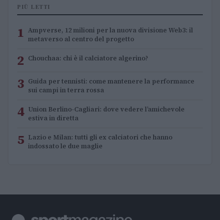
PIÙ LETTI
1
Ampverse, 12 milioni per la nuova divisione Web3: il
metaverso al centro del progetto
2
Chouchaa: chi è il calciatore algerino?
3
Guida per tennisti: come mantenere la performance
sui campi in terra rossa
4
Union Berlino-Cagliari: dove vedere l’amichevole
estiva in diretta
5
Lazio e Milan: tutti gli ex calciatori che hanno
indossato le due maglie