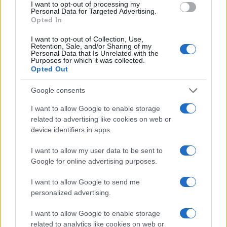
Matteo Galli
I want to opt-out of processing my
Personal Data for Targeted Advertising.
Matteo Galli ha seguito la manifestazione per il
Opted In
lavoro in piazza Duomo documentando
passaggi chiave con foto e verbali; è cronista
I want to opt-out of Collection, Use,
Retention, Sale, and/or Sharing of my
di prima pagina e suggerisce le aperture
Personal Data that Is Unrelated with the
editoriali mattutine. Cresciuto a Milano, porta in
Purposes for which it was collected.
Opted Out
redazione note grafiche e una collezione di
locandine teatrali.
Google consents
I want to allow Google to enable storage
related to advertising like cookies on web or
device identifiers in apps.
I want to allow my user data to be sent to
Google for online advertising purposes.
I want to allow Google to send me
personalized advertising.
I want to allow Google to enable storage
related to analytics like cookies on web or