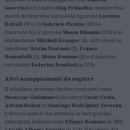
Guerrieri
(1) contro
Oleg Prihodko
, mentre tra i
match di interesse nazionale figurano
Lorenzo
Rottoli
(WC) vs
Gabriele Piraino
(WC) e
l’incrocio tra il giovane
Manas Dhamne
(NG) e lo
statunitense
Mitchell Krueger
(4). Altri nomi in
tabellone:
Stefan Dostanic
(3),
Franco
Roncadelli
(5),
Moise Kouame
(8) e il mancino
ravennate
Federico Bondioli
(n.329).
Altri accoppiamenti da seguire
Il tabellone presenta inoltre confronti come
Buvaysar Gadamauri
(6) contro
Cezar Cretu
,
Adrian Boitan
vs
Santiago Rodriguez Taverna
,
e diversi match che mettono in luce giovani
emergenti italiani come
Filippo Romano
(n.380)
e
Carlo Alberto Caniato
(n.373). Il formato del