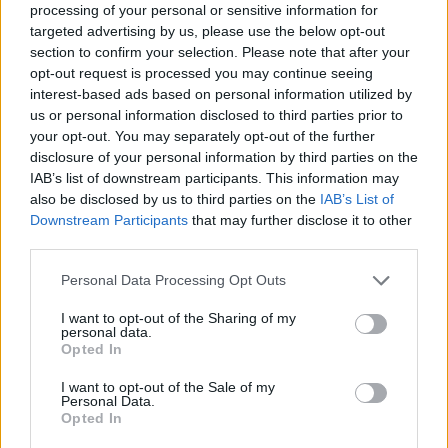
processing of your personal or sensitive information for
nomi da tenere d’occhio, oltre ai citati, ci sono gli
targeted advertising by us, please use the below opt-out
argentini
Santiago Rodriguez Taverna
(n.255
section to confirm your selection. Please note that after your
opt-out request is processed you may continue seeing
ATP) e
Guido Ivan Justo
(n.257 ATP), nonché lo
interest-based ads based on personal information utilized by
statunitense
Stefan Dostanic
(n.268) e
us or personal information disclosed to third parties prior to
l’uruguaiano
Franco Roncadelli
(n.273).
your opt-out. You may separately opt-out of the further
disclosure of your personal information by third parties on the
In sintesi, il
Challenger 50 CAME Cup
a
Cervia
IAB’s list of downstream participants. This information may
also be disclosed by us to third parties on the
IAB’s List of
offre un mix di gioventù e esperienza, con wild
Downstream Participants
that may further disclose it to other
card strategiche e un tabellone che promette
third parties.
incontri combattuti sin dal primo turno. Seguire
Please note that this website/app uses one or more Google
Personal Data Processing Opt Outs
le
qualificazioni
e il sorteggio sarà fondamentale
services and may gather and store information including but
per farsi un’idea chiara delle possibili sorprese e
not limited to your visit or usage behaviour. You may click to
I want to opt-out of the Sharing of my
personal data.
grant or deny consent to Google and its third-party tags to
dei favoriti per la vittoria finale.
Opted In
use your data for below specified purposes in below Google
consent section.
I want to opt-out of the Sale of my
Personal Data.
Opted In
AUTORE