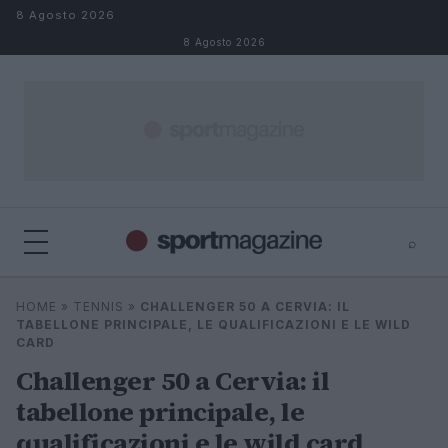
Salta al contenuto
8 Agosto 2026
8 Agosto 2026
⌕
⌕
×
HOME
»
TENNIS
»
CHALLENGER 50 A CERVIA: IL
Cerca
TABELLONE PRINCIPALE, LE QUALIFICAZIONI E LE WILD
CARD
Challenger 50 a Cervia: il
tabellone principale, le
qualificazioni e le wild card