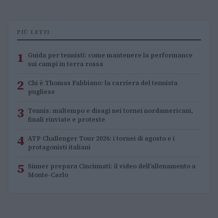
PIÙ LETTI
1
Guida per tennisti: come mantenere la performance
sui campi in terra rossa
2
Chi è Thomas Fabbiano: la carriera del tennista
pugliese
3
Tennis: maltempo e disagi nei tornei nordamericani,
finali rinviate e proteste
4
ATP Challenger Tour 2026: i tornei di agosto e i
protagonisti italiani
5
Sinner prepara Cincinnati: il video dell’allenamento a
Monte-Carlo