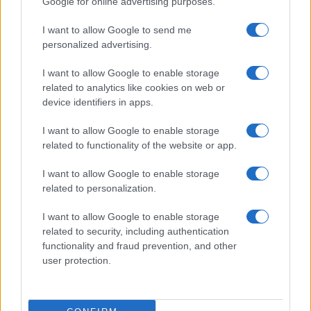
Google for online advertising purposes.
Alpha Diallo e Isaac Bonga verso la Nba:
I want to allow Google to send me
cosa cambia per Monaco e Partizan
personalized advertising.
Secondo Basketnews, Alpha Diallo e Isaac Bonga potrebbero
lasciare l'Euroleague in estate grazie a clausole di uscita che
I want to allow Google to enable storage
permettono la chiamata verso…
related to analytics like cookies on web or
device identifiers in apps.
Niccolò Conforti · 5 Apr 2026
I want to allow Google to enable storage
CICLISMO
related to functionality of the website or app.
I want to allow Google to enable storage
related to personalization.
I want to allow Google to enable storage
related to security, including authentication
functionality and fraud prevention, and other
user protection.
Calze tecniche bianche per ciclismo con