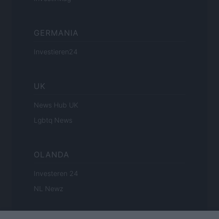
GERMANIA
Investieren24
UK
News Hub UK
Lgbtq News
OLANDA
Investeren 24
NL Newz