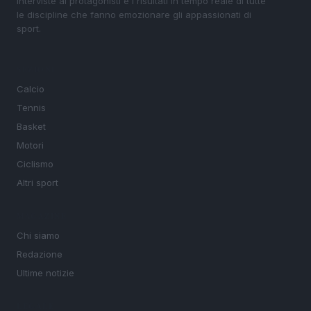
interviste ai protagonisti e i risultati in tempo reale di tutte
le discipline che fanno emozionare gli appassionati di
sport.
SEZIONI
Calcio
Tennis
Basket
Motori
Ciclismo
Altri sport
MAGAZINE
Chi siamo
Redazione
Ultime notizie
LEGALE