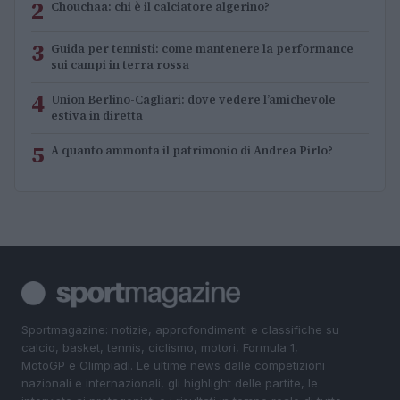
2
Chouchaa: chi è il calciatore algerino?
3
Guida per tennisti: come mantenere la performance
sui campi in terra rossa
4
Union Berlino-Cagliari: dove vedere l’amichevole
estiva in diretta
5
A quanto ammonta il patrimonio di Andrea Pirlo?
Sportmagazine: notizie, approfondimenti e classifiche su
calcio, basket, tennis, ciclismo, motori, Formula 1,
MotoGP e Olimpiadi. Le ultime news dalle competizioni
nazionali e internazionali, gli highlight delle partite, le