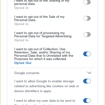
not limited to your visit or usage behaviour. You may click to
I want to opt-out of the Sharing of my
personal data.
grant or deny consent to Google and its third-party tags to
Opted In
use your data for below specified purposes in below Google
consent section.
Pittacolo trionfa alle Due Carrare e porta
I want to opt-out of the Sale of my
Personal Data.
la fiaccola paralimpica a Trieste
Opted In
Dopo una fase difficile, Michele Pittacolo ottiene un successo
I want to opt-out of processing my
gravel e vive l'emozione di portare la fiaccola paralimpica in
Personal Data for Targeted Advertising.
centro a Trieste
Opted In
Niccolò Conforti · 5 Apr 2026
I want to opt-out of Collection, Use,
Retention, Sale, and/or Sharing of my
Personal Data that Is Unrelated with the
BASKET
Purposes for which it was collected.
Opted Out
Google consents
I want to allow Google to enable storage
related to advertising like cookies on web or
device identifiers in apps.
I want to allow my user data to be sent to