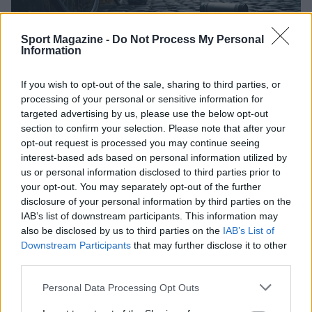
Sport Magazine -
Do Not Process My Personal
Information
Giro delle Fiandre 2026: come seguirla in
If you wish to opt-out of the sale, sharing to third parties, or
tv e il racconto della corsa
processing of your personal or sensitive information for
targeted advertising by us, please use the below opt-out
Il Giro delle Fiandre 2026 ha fatto parlare per il tracciato
section to confirm your selection. Please note that after your
aggiornato, la vittoria di Tadej Pogačar e la trasmissione
opt-out request is processed you may continue seeing
esclusiva su…
interest-based ads based on personal information utilized by
Niccolò Conforti · 7 Apr 2026
us or personal information disclosed to third parties prior to
your opt-out. You may separately opt-out of the further
CICLISMO
disclosure of your personal information by third parties on the
IAB’s list of downstream participants. This information may
also be disclosed by us to third parties on the
IAB’s List of
Downstream Participants
that may further disclose it to other
third parties.
Please note that this website/app uses one or more Google
Personal Data Processing Opt Outs
services and may gather and store information including but