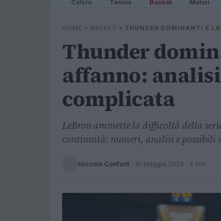
Calcio
Tennis
Basket
Motori
HOME
»
BASKET
»
THUNDER DOMINANTI E LAK
Thunder domina
affanno: analisi
complicata
LeBron ammette la difficoltà della se
continuità: numeri, analisi e possibili 
Niccolò Conforti
·
10 Maggio 2026
· 4 min