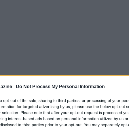
azine -
Do Not Process My Personal Information
rs
e gli
Oklahoma City Thunder
è diventato
to opt-out of the sale, sharing to third parties, or processing of your per
e di ritmo, profondità e continuità tra le due
formation for targeted advertising by us, please use the below opt-out s
under
per 108-90 nella notte del
6 maggio
r selection. Please note that after your opt-out request is processed y
eing interest-based ads based on personal information utilized by us or
ione da parte di Oklahoma City che ha sfruttato
disclosed to third parties prior to your opt-out. You may separately opt-