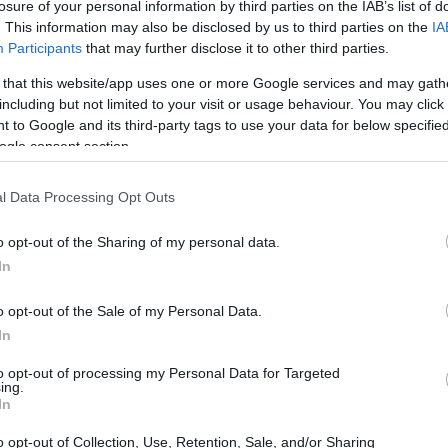
ntrollo delle gare. Dallaltra parte, le parole di
losure of your personal information by third parties on the IAB’s list of
. This information may also be disclosed by us to third parties on the
IA
 sconfitta consecutiva tradiscono una
Participants
that may further disclose it to other third parties.
la squadra è giù, ma «ha ancora vita», come
 that this website/app uses one or more Google services and may gath
including but not limited to your visit or usage behaviour. You may click 
 to Google and its third-party tags to use your data for below specifi
ogle consent section.
l Data Processing Opt Outs
o opt-out of the Sharing of my personal data.
In
o opt-out of the Sale of my Personal Data.
In
to opt-out of processing my Personal Data for Targeted
ing.
In
o opt-out of Collection, Use, Retention, Sale, and/or Sharing