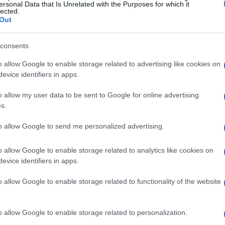
ersonal Data that Is Unrelated with the Purposes for which it
lected.
Out
ci dei Lakers
consents
on James
ha evidenziato luci e ombre: un
o allow Google to enable storage related to advertising like cookies on
evice identifiers in apps.
uito da un terzo quarto in cui la squadra ha
siva. Secondo il capitano, la chiave è stata
o allow my user data to be sent to Google for online advertising
s.
, quando i Lakers hanno «smesso di segnare e
o a OKC per prendere il controllo. Queste
to allow Google to send me personalized advertising.
fondamentali: la necessità di ritrovare
o allow Google to enable storage related to analytics like cookies on
parziali avversari attraverso una difesa più
evice identifiers in apps.
o allow Google to enable storage related to functionality of the website
ide la partita
o allow Google to enable storage related to personalization.
che determina l’inerzia della partita. Quando