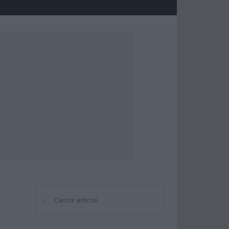
⌕
Cerca