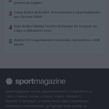
partite da seguire
3
Camp Estivo di Basket: Divertimento e Apprendimento
per Giovani Atleti
4
Dole Basket Rimini: l’arrivo di Simone De Gregori, un
colpo a chilometro zero
5
Basket 3×3: regolamento essenziale, spaziature e drill
mirati
Sportmagazine: notizie, approfondimenti e classifiche su
calcio, basket, tennis, ciclismo, motori, Formula 1,
MotoGP e Olimpiadi. Le ultime news dalle competizioni
nazionali e internazionali, gli highlight delle partite, le