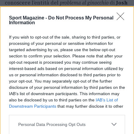
conoscere l’entità del
problema al ginocchio
di
Josh
Nebo
determinerà le scelte di rotazione e le
Sport Magazine -
Do Not Process My Personal
strategie per i quarti. I controlli a Milano
Information
forniranno le risposte necessarie in vista di una
fase della stagione dove ogni elemento della rosa
If you wish to opt-out of the sale, sharing to third parties, or
può risultare decisivo.
processing of your personal or sensitive information for
targeted advertising by us, please use the below opt-out
section to confirm your selection. Please note that after your
opt-out request is processed you may continue seeing
interest-based ads based on personal information utilized by
AUTORE
Susanna Riva
us or personal information disclosed to third parties prior to
your opt-out. You may separately opt-out of the further
Susanna Riva osserva Bologna dalla finestra
disclosure of your personal information by third parties on the
dell’Archivio di Stato dove una volta ha
IAB’s list of downstream participants. This information may
passato una settimana a consultare faldoni
also be disclosed by us to third parties on the
IAB’s List of
sulle cooperative cittadine: quel documento
Downstream Participants
that may further disclose it to other
segnò la scelta editoriale di approfondire
third parties.
responsabilità istituzionali. Tiene linea critica
nella redazione, amante del caffè lungo e del
Please note that this website/app uses one or more Google
Personal Data Processing Opt Outs
taccuino sempre pieno.
services and may gather and store information including but