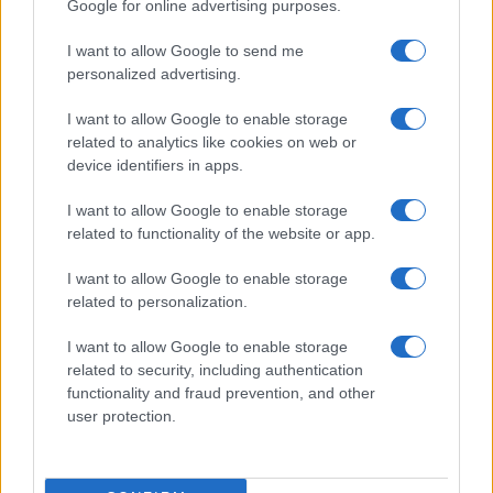
Google for online advertising purposes.
Continua a leggere
I want to allow Google to send me
personalized advertising.
BASKET
I want to allow Google to enable storage
related to analytics like cookies on web or
device identifiers in apps.
I want to allow Google to enable storage
related to functionality of the website or app.
I want to allow Google to enable storage
related to personalization.
I want to allow Google to enable storage
related to security, including authentication
functionality and fraud prevention, and other
Formula e date dei campionati regionali di basket
user protection.
nelle Marche
Andrea Conforti · 8 Ago 2026