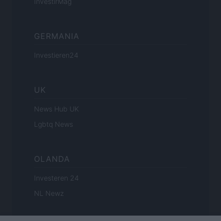
InvestirMag
GERMANIA
Investieren24
UK
News Hub UK
Lgbtq News
OLANDA
Investeren 24
NL Newz