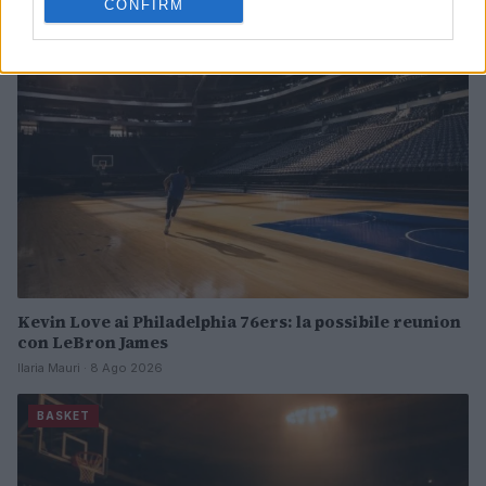
CONFIRM
BASKET
Kevin Love ai Philadelphia 76ers: la possibile reunion
con LeBron James
Ilaria Mauri · 8 Ago 2026
BASKET