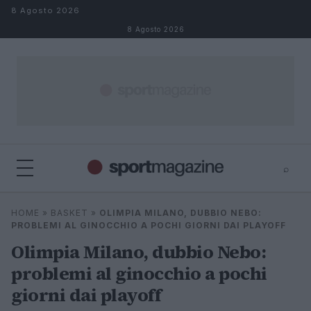
Salta al contenuto
8 Agosto 2026
8 Agosto 2026
⌕
⌕
×
HOME
»
BASKET
»
OLIMPIA MILANO, DUBBIO NEBO:
Cerca
PROBLEMI AL GINOCCHIO A POCHI GIORNI DAI PLAYOFF
Olimpia Milano, dubbio Nebo:
problemi al ginocchio a pochi
giorni dai playoff