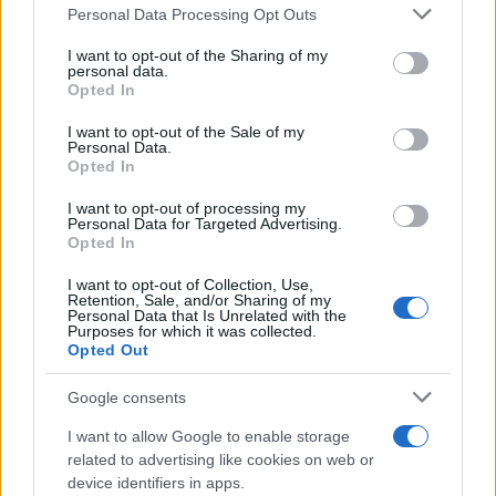
Please note that this website/app uses one or more Google
Personal Data Processing Opt Outs
services and may gather and store information including but
not limited to your visit or usage behaviour. You may click to
I want to opt-out of the Sharing of my
personal data.
grant or deny consent to Google and its third-party tags to
Opted In
use your data for below specified purposes in below Google
consent section.
I want to opt-out of the Sale of my
Continua a leggere
Personal Data.
Opted In
I want to opt-out of processing my
BASKET
Personal Data for Targeted Advertising.
Opted In
I want to opt-out of Collection, Use,
Retention, Sale, and/or Sharing of my
Personal Data that Is Unrelated with the
Purposes for which it was collected.
Opted Out
Google consents
I want to allow Google to enable storage
related to advertising like cookies on web or
device identifiers in apps.