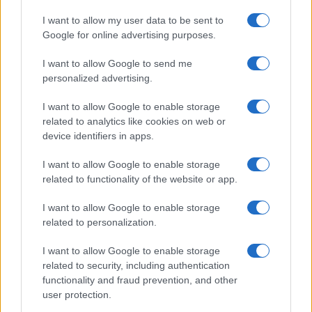
James Wiseman in Spagna: l’ex Memphis pronto per
I want to allow my user data to be sent to
l’avventura europea
Google for online advertising purposes.
Ilaria Mauri · 7 Ago 2026
I want to allow Google to send me
BASKET
personalized advertising.
I want to allow Google to enable storage
related to analytics like cookies on web or
device identifiers in apps.
I want to allow Google to enable storage
related to functionality of the website or app.
I want to allow Google to enable storage
related to personalization.
I want to allow Google to enable storage
related to security, including authentication
Basket Serie A: guida ai ruoli, al budget e alle
metriche
functionality and fraud prevention, and other
user protection.
Andrea Conforti · 7 Ago 2026