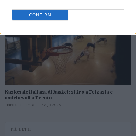
BASKET
CONFIRM
Nazionale italiana di basket: ritiro a Folgaria e
amichevoli a Trento
Francesca Lombardi · 7 Ago 2026
PIÙ LETTI