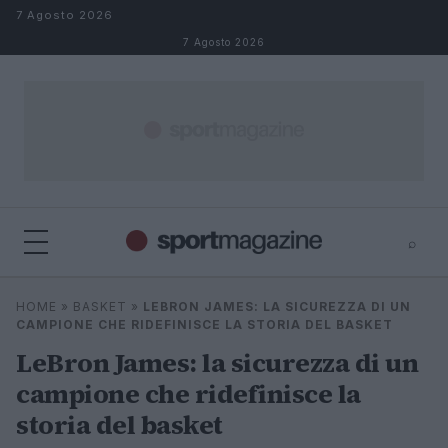
Salta al contenuto
7 Agosto 2026
7 Agosto 2026
⌕
⌕
×
HOME
»
BASKET
»
LEBRON JAMES: LA SICUREZZA DI UN
Cerca
CAMPIONE CHE RIDEFINISCE LA STORIA DEL BASKET
LeBron James: la sicurezza di un
campione che ridefinisce la
storia del basket