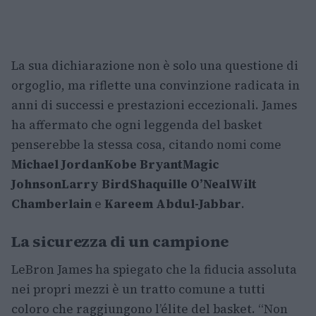
La sua dichiarazione non è solo una questione di
orgoglio, ma riflette una convinzione radicata in
anni di successi e prestazioni eccezionali. James
ha affermato che ogni leggenda del basket
penserebbe la stessa cosa, citando nomi come
Michael Jordan
Kobe Bryant
Magic
Johnson
Larry Bird
Shaquille O’Neal
Wilt
Chamberlain
e
Kareem Abdul-Jabbar
.
La sicurezza di un campione
LeBron James ha spiegato che la fiducia assoluta
nei propri mezzi è un tratto comune a tutti
coloro che raggiungono l’élite del basket. “Non