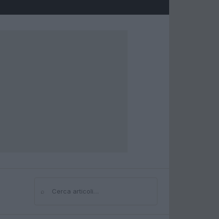
⌕
Cerca