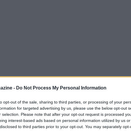
azine -
Do Not Process My Personal Information
el comfort del tuo giardino o sul vialetto di
to opt-out of the sale, sharing to third parties, or processing of your per
tre o club sportivi. Un
canestro da basket
formation for targeted advertising by us, please use the below opt-out s
 offrendo flessibilità e divertimento per tutta
r selection. Please note that after your opt-out request is processed y
eing interest-based ads based on personal information utilized by us or
disclosed to third parties prior to your opt-out. You may separately opt-