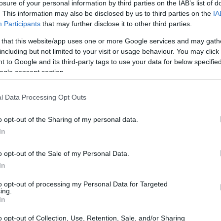
losure of your personal information by third parties on the IAB’s list of
. This information may also be disclosed by us to third parties on the
IA
Participants
that may further disclose it to other third parties.
 that this website/app uses one or more Google services and may gath
including but not limited to your visit or usage behaviour. You may click 
 to Google and its third-party tags to use your data for below specifi
ogle consent section.
l Data Processing Opt Outs
o opt-out of the Sharing of my personal data.
In
o opt-out of the Sale of my Personal Data.
In
to opt-out of processing my Personal Data for Targeted
ing.
In
 palo, tabellone e anello, sono progettati per
ri, trasformando qualsiasi spazio esterno in
o opt-out of Collection, Use, Retention, Sale, and/or Sharing