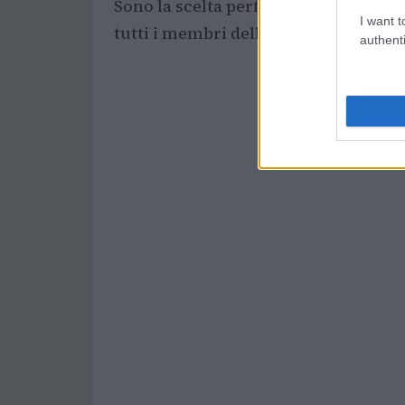
Sono la scelta perfetta per chi vuole
I want t
tutti i membri della famiglia.
authenti