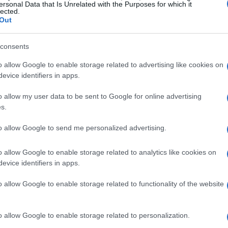
ersonal Data that Is Unrelated with the Purposes for which it
incipiante, un appassionato o un genitore che
lected.
Out
canestro mobile è la soluzione ideale per
consents
o allow Google to enable storage related to advertising like cookies on
basket per ogni esigenza
evice identifiers in apps.
 da basket, ognuno pensato per soddisfare
o allow my user data to be sent to Google for online advertising
s.
i, ad esempio, sono disponibili modelli con
perfetti per iniziare a giocare in sicurezza.
to allow Google to send me personalized advertising.
ateriali leggeri e morbidi, rendendoli ideali
o allow Google to enable storage related to analytics like cookies on
evice identifiers in apps.
ono un’intervallo di altezze più ampio, da 165
o allow Google to enable storage related to functionality of the website
olamentare. Questi canestri sono dotati di una
tente, adatto a tiri potenti e a partite intense.
o allow Google to enable storage related to personalization.