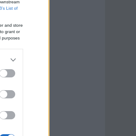
 downstream
B’s List of
er and store
to grant or
ed purposes