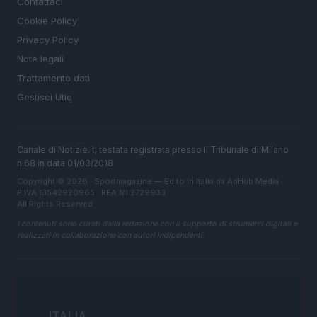
Contattaci
Cookie Policy
Privacy Policy
Note legali
Trattamento dati
Gestisci Utiq
Canale di Notizie.it, testata registrata presso il Tribunale di Milano
n.68 in data 01/03/2018
Copyright © 2026 · Sportmagazine — Edito in Italia da
AdHub Media
·
P.IVA 13542920965 · REA MI 2729933
All Rights Reserved
I contenuti sono curati dalla redazione con il supporto di strumenti digitali e
realizzati in collaborazione con autori indipendenti.
ITALIA