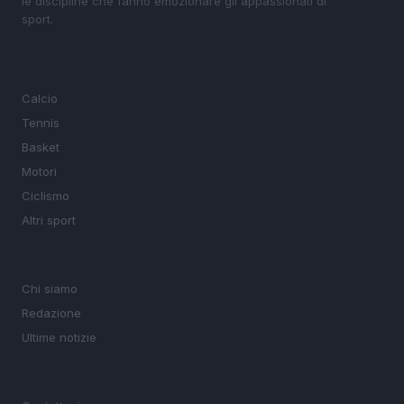
le discipline che fanno emozionare gli appassionati di
sport.
SEZIONI
Calcio
Tennis
Basket
Motori
Ciclismo
Altri sport
MAGAZINE
Chi siamo
Redazione
Ultime notizie
LEGALE