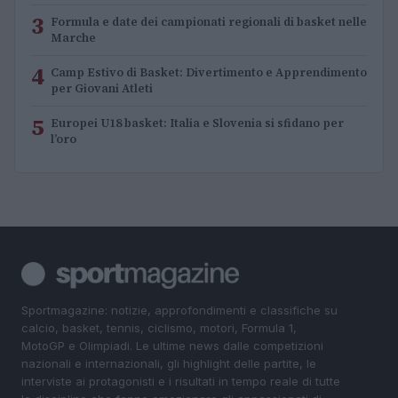
3
Formula e date dei campionati regionali di basket nelle
Marche
4
Camp Estivo di Basket: Divertimento e Apprendimento
per Giovani Atleti
5
Europei U18 basket: Italia e Slovenia si sfidano per
l’oro
Sportmagazine: notizie, approfondimenti e classifiche su
calcio, basket, tennis, ciclismo, motori, Formula 1,
MotoGP e Olimpiadi. Le ultime news dalle competizioni
nazionali e internazionali, gli highlight delle partite, le
interviste ai protagonisti e i risultati in tempo reale di tutte