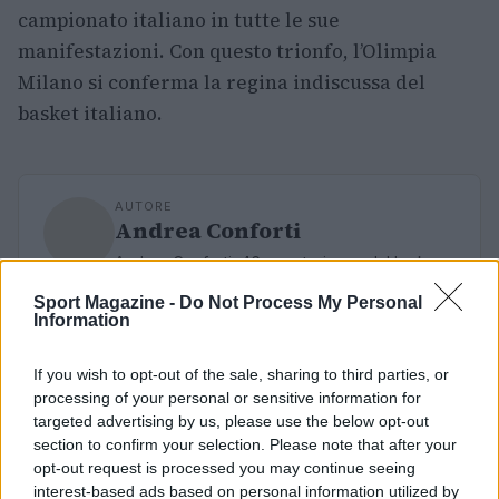
campionato italiano in tutte le sue
manifestazioni. Con questo trionfo, l’Olimpia
Milano si conferma la regina indiscussa del
basket italiano.
AUTORE
Andrea Conforti
Andrea Conforti, 46enne torinese dal look
casual e naturale, è un analista tattico che
Sport Magazine -
Do Not Process My Personal
trasforma dati e clip in racconti social. Ricorda
Information
quando annotò la rimonta al box stampa dello
Stadio Olimpico Grande Torino: da
If you wish to opt-out of the sale, sharing to third parties, or
quell'appunto nacque la sua linea editoriale,
processing of your personal or sensitive information for
che propugna spiegazioni visive per il tifoso
targeted advertising by us, please use the below opt-out
critico. Dettaglio unico: una stagione
section to confirm your selection. Please note that after your
allenatore under15 al Chieri e ciclista urbano.
opt-out request is processed you may continue seeing
interest-based ads based on personal information utilized by