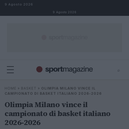
Salta al contenuto
9 Agosto 2026
9 Agosto 2026
⌕
⌕
×
HOME
»
BASKET
»
OLIMPIA MILANO VINCE IL
Cerca
CAMPIONATO DI BASKET ITALIANO 2026-2026
Olimpia Milano vince il
campionato di basket italiano
2026-2026