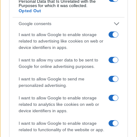
Personal Data that Is Unrelated with the
Continua a leggere
Purposes for which it was collected.
Opted Out
BASKET
Google consents
I want to allow Google to enable storage
related to advertising like cookies on web or
device identifiers in apps.
I want to allow my user data to be sent to
Google for online advertising purposes.
I want to allow Google to send me
personalized advertising.
I want to allow Google to enable storage
related to analytics like cookies on web or
NBA Europe: l’impatto economico e gli investitori per
device identifiers in apps.
Roma e Milano
Ilaria Mauri · 9 Ago 2026
I want to allow Google to enable storage
related to functionality of the website or app.
BASKET